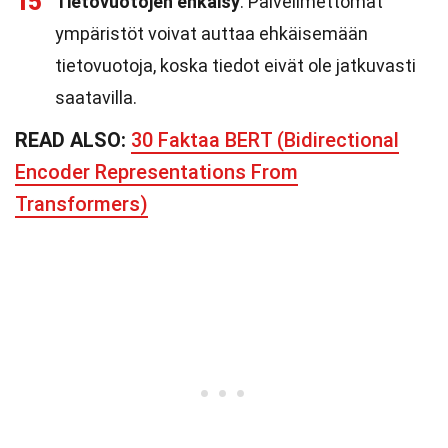
15
Tietovuotojen ehkäisy
: Palvelimettomat
ympäristöt voivat auttaa ehkäisemään
tietovuotoja, koska tiedot eivät ole jatkuvasti
saatavilla.
READ ALSO:
30 Faktaa BERT (Bidirectional
Encoder Representations From
Transformers)