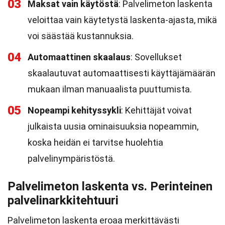
03
Maksat vain käytöstä
: Palvelimeton laskenta
veloittaa vain käytetystä laskenta-ajasta, mikä
voi säästää kustannuksia.
04
Automaattinen skaalaus
: Sovellukset
skaalautuvat automaattisesti käyttäjämäärän
mukaan ilman manuaalista puuttumista.
05
Nopeampi kehityssykli
: Kehittäjät voivat
julkaista uusia ominaisuuksia nopeammin,
koska heidän ei tarvitse huolehtia
palvelinympäristöstä.
Palvelimeton laskenta vs. Perinteinen
palvelinarkkitehtuuri
Palvelimeton laskenta eroaa merkittävästi