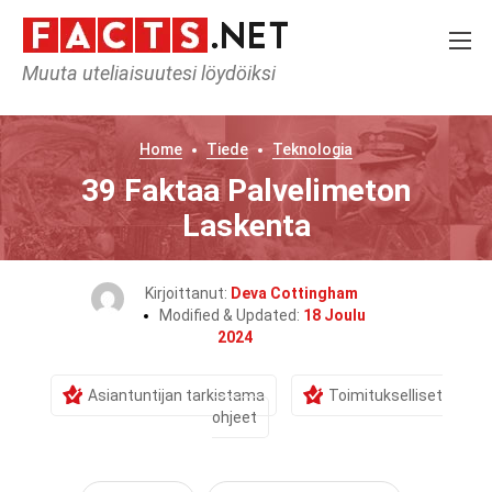
Muuta uteliaisuutesi löydöiksi
Home
Tiede
Teknologia
39 Faktaa Palvelimeton
Laskenta
Kirjoittanut:
Deva Cottingham
Modified & Updated:
18 Joulu
2024
Asiantuntijan tarkistama
Toimitukselliset
ohjeet