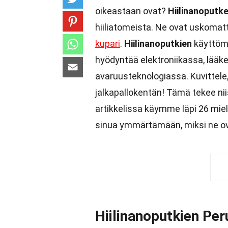
oikeastaan ovat?
Hiilinanoputk
hiiliatomeista. Ne ovat uskomat
kupari
.
Hiilinanoputkien
käyttöma
hyödyntää elektroniikassa, lääke
avaruusteknologiassa. Kuvittele
jalkapallokentän! Tämä tekee niist
artikkelissa käymme läpi 26 mie
sinua ymmärtämään, miksi ne ovat
Hiilinanoputkien Per