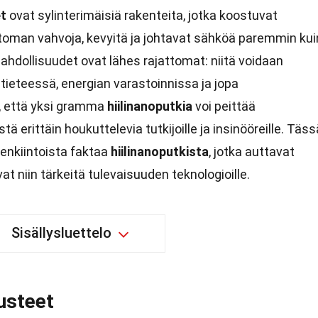
et
ovat sylinterimäisiä rakenteita, jotka koostuvat
toman vahvoja, kevyitä ja johtavat sähköä paremmin kui
hdollisuudet ovat lähes rajattomat: niitä voidaan
tieteessä, energian varastoinnissa ja jopa
, että yksi gramma
hiilinanoputkia
voi peittää
ä erittäin houkuttelevia tutkijoille ja insinööreille. Täss
lenkiintoista faktaa
hiilinanoputkista
, jotka auttavat
 niin tärkeitä tulevaisuuden teknologioille.
Sisällysluettelo
usteet