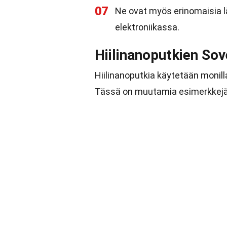
07
Ne ovat myös erinomaisia l
elektroniikassa.
Hiilinanoputkien Sov
Hiilinanoputkia käytetään monilla 
Tässä on muutamia esimerkkejä s