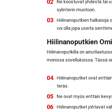
02
Ne koostuvat yhdestä tai u
sylinterin muotoon.
03
Hiilinanoputkien halkaisija
voi olla jopa useita senttim
Hiilinanoputkien Om
Hiilinanoputkilla on ainutlaatuisi
monissa sovelluksissa. Tässä on
04
Hiilinanoputket ovat erittä
teräs.
05
Ne ovat myös erittäin kevyit
06
Hiilinanoputket johtavat sä