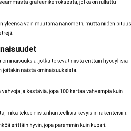
seammasta grafeenikerroksesta, jotka on rullattu
 on yleensä vain muutama nanometri, mutta niiden pituu
etrejä.
inaisuudet
a ominaisuuksia, jotka tekevät niistä erittäin hyödyllisiä
 joitakin näistä ominaisuuksista.
in vahvoja ja kestäviä, jopa 100 kertaa vahvempia kuin
ä, mikä tekee niistä ihanteellisia kevyisiin rakenteisiin.
hköä erittäin hyvin, jopa paremmin kuin kupari.