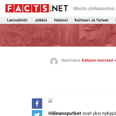
Muuta uteliaisuutesi 
Lentoyhtiöt
Julkkis
Hahmot
Kulttuuri Ja Taiteet
Kirjoittanut:
Kellyann Halstead
Hiilinanoputket
ovat yksi nykypä