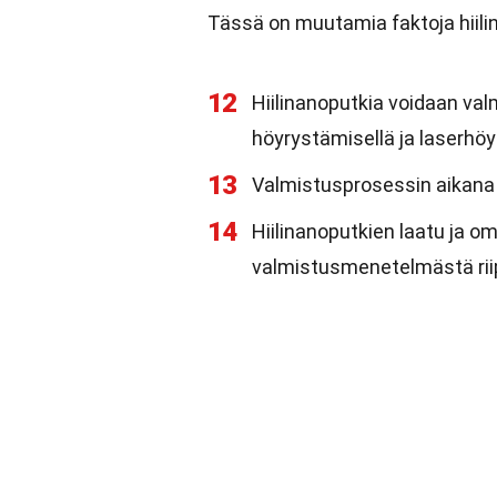
Tässä on muutamia faktoja hiili
12
Hiilinanoputkia voidaan valm
höyrystämisellä ja laserhöy
13
Valmistusprosessin aikana o
14
Hiilinanoputkien laatu ja o
valmistusmenetelmästä rii