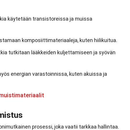
tkia käytetään transistoreissa ja muissa
tamaan komposiittimateriaaleja, kuten hiilikuitua.
kia tutkitaan lääkkeiden kuljettamiseen ja syövän
myös energian varastoinnissa, kuten akuissa ja
uistimateriaalit
mistus
nimutkainen prosessi, joka vaatii tarkkaa hallintaa.