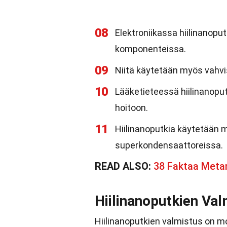
08
Elektroniikassa hiilinanopu
komponenteissa.
09
Niitä käytetään myös vahvis
10
Lääketieteessä hiilinanoput
hoitoon.
11
Hiilinanoputkia käytetään 
superkondensaattoreissa.
READ ALSO:
38 Faktaa Metam
Hiilinanoputkien Val
Hiilinanoputkien valmistus on mo