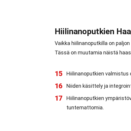
Hiilinanoputkien Ha
Vaikka hiilinanoputkilla on paljon
Tässä on muutamia näistä haast
15
Hiilinanoputkien valmistus on
16
Niiden käsittely ja integroin
17
Hiilinanoputkien ympäristöva
tuntemattomia.