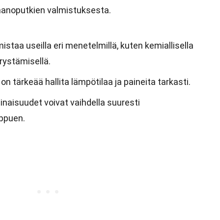
nanoputkien valmistuksesta.
istaa useilla eri menetelmillä, kuten kemiallisella
rystämisellä.
n tärkeää hallita lämpötilaa ja paineita tarkasti.
minaisuudet voivat vaihdella suuresti
ppuen.