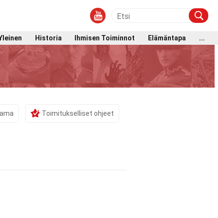
Yleinen
Historia
Ihmisen Toiminnot
Elämäntapa
...
stama
Toimitukselliset ohjeet