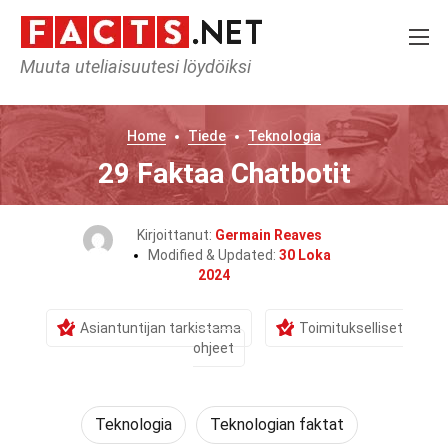
Muuta uteliaisuutesi löydöiksi
Home
Tiede
Teknologia
29 Faktaa Chatbotit
Kirjoittanut:
Germain Reaves
Modified & Updated:
30 Loka
2024
Asiantuntijan tarkistama
Toimitukselliset
ohjeet
Teknologia
Teknologian faktat