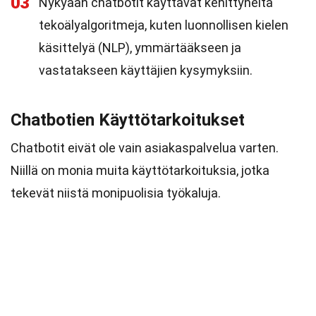
03
Nykyään chatbotit käyttävät kehittyneitä
tekoälyalgoritmeja, kuten luonnollisen kielen
käsittelyä (NLP), ymmärtääkseen ja
vastatakseen käyttäjien kysymyksiin.
Chatbotien Käyttötarkoitukset
Chatbotit eivät ole vain asiakaspalvelua varten.
Niillä on monia muita käyttötarkoituksia, jotka
tekevät niistä monipuolisia työkaluja.