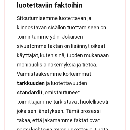
luotettaviin faktoihin
Sitoutumisemme luotettavan ja
kiinnostavan sisällön tuottamiseen on
toimintamme ydin. Jokaisen
sivustomme faktan on lisännyt oikeat
käyttäjät, kuten sinä, tuoden mukanaan
monipuolisia näkemyksiä ja tietoa.
Varmistaaksemme korkeimmat
tarkkuuden
ja luotettavuuden
standardit
, omistautuneet
toimittajamme tarkistavat huolellisesti
jokaisen lähetyksen. Tämä prosessi
takaa, että jakamamme faktat ovat
paitsi kiehtovia myös uskottavia. Luota