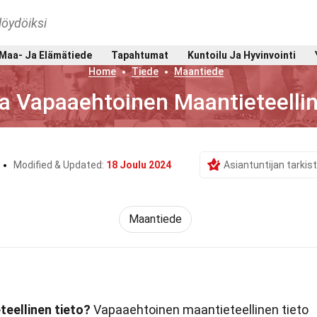
löydöiksi
Maa- Ja Elämätiede
Tapahtumat
Kuntoilu Ja Hyvinvointi
Home
Tiede
Maantiede
a Vapaaehtoinen Maantieteellin
Modified & Updated:
18 Joulu 2024
Asiantuntijan tarki
Maantiede
eellinen tieto?
Vapaaehtoinen maantieteellinen tieto