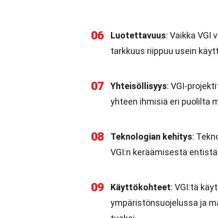
06
Luotettavuus
: Vaikka VGI 
tarkkuus riippuu usein käy
07
Yhteisöllisyys
: VGI-projekt
yhteen ihmisiä eri puolilta
08
Teknologian kehitys
: Tekn
VGI:n keräämisestä entist
09
Käyttökohteet
: VGI:tä käy
ympäristönsuojelussa ja ma