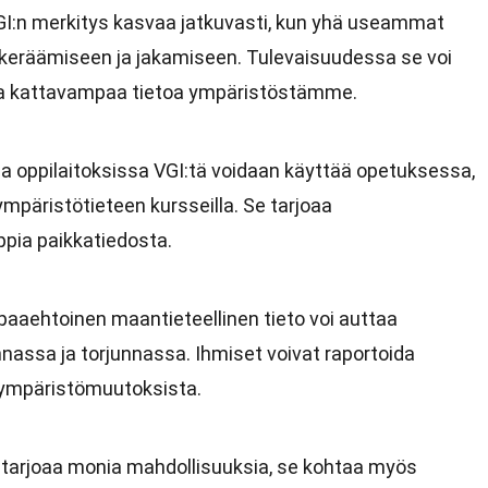
GI:n merkitys kasvaa jatkuvasti, kun yhä useammat
n keräämiseen ja jakamiseen. Tulevaisuudessa se voi
 ja kattavampaa tietoa ympäristöstämme.
 ja oppilaitoksissa VGI:tä voidaan käyttää opetuksessa,
mpäristötieteen kursseilla. Se tarjoaa
pia paikkatiedosta.
apaaehtoinen maantieteellinen tieto voi auttaa
ssa ja torjunnassa. Ihmiset voivat raportoida
a ympäristömuutoksista.
I tarjoaa monia mahdollisuuksia, se kohtaa myös