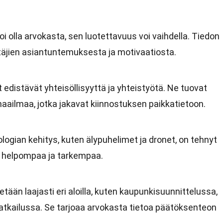
voi olla arvokasta, sen luotettavuus voi vaihdella. Tiedon
ttäjien asiantuntemuksesta ja motivaatiosta.
it edistävät yhteisöllisyyttä ja yhteistyötä. Ne tuovat
 maailmaa, jotka jakavat kiinnostuksen paikkatietoon.
ologian kehitys, kuten älypuhelimet ja dronet, on tehnyt
ä helpompaa ja tarkempaa.
tetään laajasti eri aloilla, kuten kaupunkisuunnittelussa,
tkailussa. Se tarjoaa arvokasta tietoa päätöksenteon