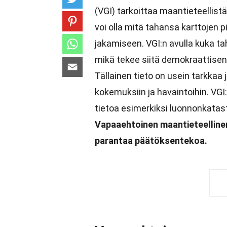
(VGI) tarkoittaa maantieteellistä
voi olla mitä tahansa karttojen p
jakamiseen. VGI:n avulla kuka ta
mikä tekee siitä demokraattise
Tällainen tieto on usein tarkkaa
kokemuksiin ja havaintoihin. VGI:
tietoa esimerkiksi luonnonkatast
Vapaaehtoinen maantieteellinen 
parantaa päätöksentekoa.