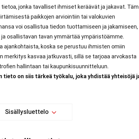
 tietoa, jonka tavalliset ihmiset keräävät ja jakavat. Tä
iirtämisestä paikkojen arviointiin tai valokuvien
hansa voi osallistua tiedon tuottamiseen ja jakamiseen,
n ja osallistavan tavan ymmärtää ympäristöämme.
 ja ajankohtaista, koska se perustuu ihmisten omiin
n merkitys kasvaa jatkuvasti, sillä se tarjoaa arvokasta
rofien hallintaan tai kaupunkisuunnitteluun.
tieto on siis tärkeä työkalu, joka yhdistää yhteisöjä j
Sisällysluettelo