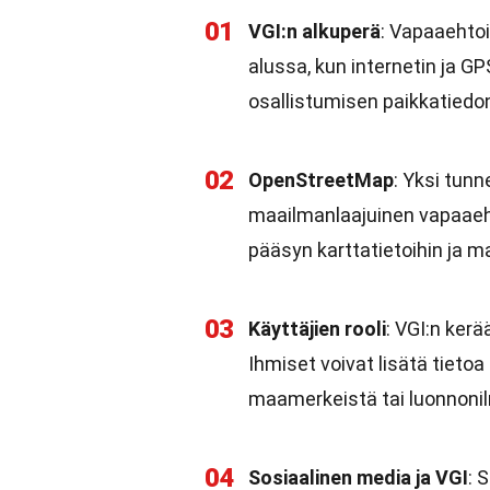
01
VGI:n alkuperä
: Vapaaehtoi
alussa, kun internetin ja G
osallistumisen paikkatiedo
02
OpenStreetMap
: Yksi tun
maailmanlaajuinen vapaaeht
pääsyn karttatietoihin ja ma
03
Käyttäjien rooli
: VGI:n ker
Ihmiset voivat lisätä tietoa
maamerkeistä tai luonnonil
04
Sosiaalinen media ja VGI
: 