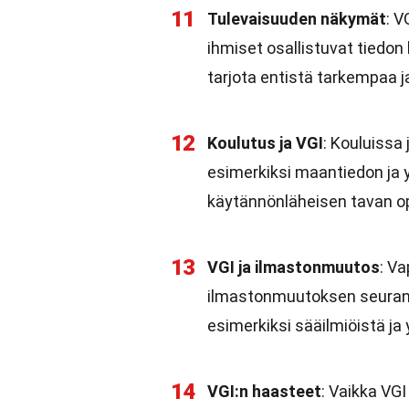
11
Tulevaisuuden näkymät
: V
ihmiset osallistuvat tiedo
tarjota entistä tarkempaa
12
Koulutus ja VGI
: Kouluissa
esimerkiksi maantiedon ja y
käytännönläheisen tavan op
13
VGI ja ilmastonmuutos
: V
ilmastonmuutoksen seuranna
esimerkiksi sääilmiöistä j
14
VGI:n haasteet
: Vaikka VG