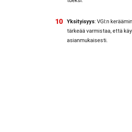
tueksi.
10
Yksityisyys
: VGI:n keräämi
tärkeää varmistaa, että käy
asianmukaisesti.