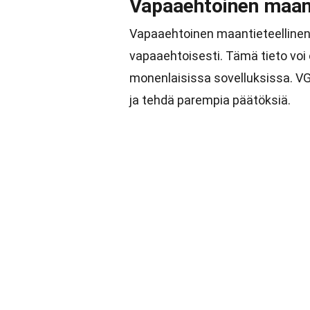
Vapaaehtoinen maant
Vapaaehtoinen maantieteellinen t
vapaaehtoisesti. Tämä tieto voi o
monenlaisissa sovelluksissa. 
ja tehdä parempia päätöksiä.