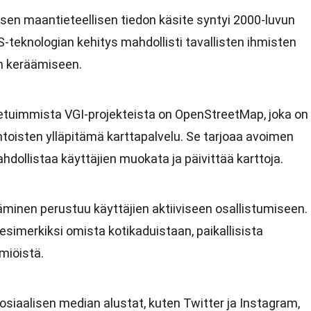
sen maantieteellisen tiedon käsite syntyi 2000-luvun
PS-teknologian kehitys mahdollisti tavallisten ihmisten
n keräämiseen.
netuimmista VGI-projekteista on OpenStreetMap, joka on
oisten ylläpitämä karttapalvelu. Se tarjoaa avoimen
hdollistaa käyttäjien muokata ja päivittää karttoja.
ääminen perustuu käyttäjien aktiiviseen osallistumiseen.
 esimerkiksi omista kotikaduistaan, paikallisista
miöistä.
Sosiaalisen median alustat, kuten Twitter ja Instagram,