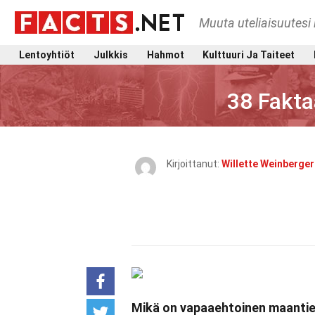
Muuta uteliaisuutesi 
Lentoyhtiöt
Julkkis
Hahmot
Kulttuuri Ja Taiteet
38 Fakta
Kirjoittanut:
Willette Weinberger
Mikä on vapaaehtoinen maantiet