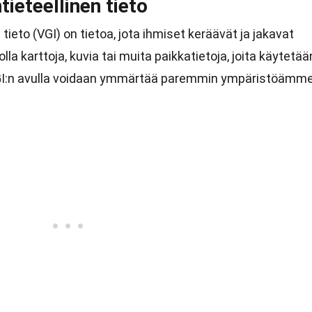
ieteellinen tieto
ieto (VGI) on tietoa, jota ihmiset keräävät ja jakavat
lla karttoja, kuvia tai muita paikkatietoja, joita käytetää
VGI:n avulla voidaan ymmärtää paremmin ympäristöämm