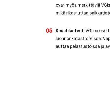
ovat myös merkittäviä VGI:n 
mikä rikastuttaa paikkatiet
05
Kriisitilanteet
: VGI on osoit
luonnonkatastrofeissa. Vapa
auttaa pelastustöissä ja a