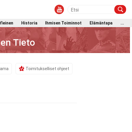
Yleinen
Historia
Ihmisen Toiminnot
Elämäntapa
...
en Tieto
stama
Toimitukselliset ohjeet