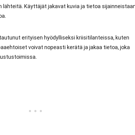
lähteitä. Käyttäjät jakavat kuvia ja tietoa sijainneistaan
oa.
tautunut erityisen hyödylliseksi kriisitilanteissa, kuten
aehtoiset voivat nopeasti kerätä ja jakaa tietoa, joka
vustustoimissa.