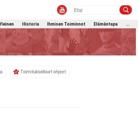
Yleinen
Historia
Ihmisen Toiminnot
Elämäntapa
...
ma
Toimitukselliset ohjeet