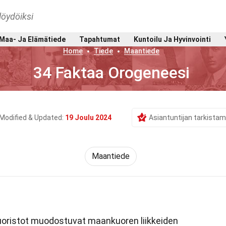
löydöiksi
Maa- Ja Elämätiede
Tapahtumat
Kuntoilu Ja Hyvinvointi
Home
Tiede
Maantiede
34 Faktaa Orogeneesi
Modified & Updated:
19 Joulu 2024
Asiantuntijan tarkista
Maantiede
uoristot muodostuvat maankuoren liikkeiden