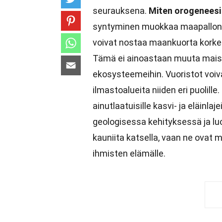
seurauksena.
Miten orogeneesi
syntyminen muokkaa maapallon p
voivat nostaa maankuorta korkeuk
Tämä ei ainoastaan muuta mais
ekosysteemeihin. Vuoristot voiva
ilmastoalueita niiden eri puolille
ainutlaatuisille kasvi- ja eläinla
geologisessa kehityksessä ja lu
kauniita katsella, vaan ne ovat m
ihmisten elämälle.