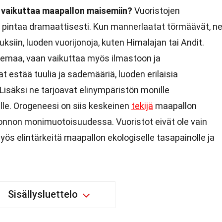
 vaikuttaa maapallon maisemiin?
Vuoristojen
intaa dramaattisesti. Kun mannerlaatat törmäävät, n
siin, luoden vuorijonoja, kuten Himalajan tai Andit.
emaa, vaan vaikuttaa myös ilmastoon ja
t estää tuulia ja sademääriä, luoden erilaisia
. Lisäksi ne tarjoavat elinympäristön monille
jeille. Orogeneesi on siis keskeinen
tekijä
maapallon
onnon monimuotoisuudessa. Vuoristot eivät ole vain
yös elintärkeitä maapallon ekologiselle tasapainolle ja
Sisällysluettelo