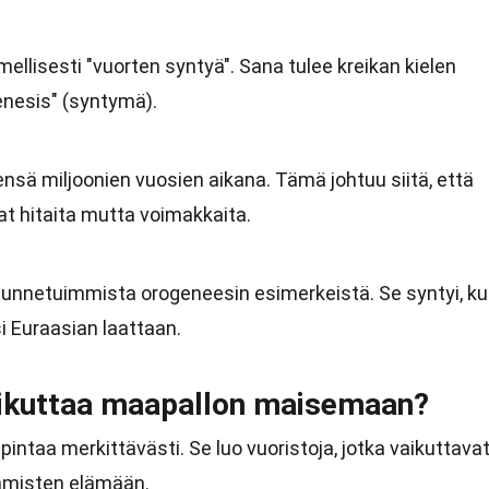
mellisesti "vuorten syntyä". Sana tulee kreikan kielen
genesis" (syntymä).
nsä miljoonien vuosien aikana. Tämä johtuu siitä, että
at hitaita mutta voimakkaita.
 tunnetuimmista orogeneesin esimerkeistä. Se syntyi, k
i Euraasian laattaan.
aikuttaa maapallon maisemaan?
ntaa merkittävästi. Se luo vuoristoja, jotka vaikuttava
ihmisten elämään.