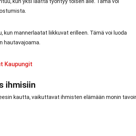
uu, kun yksi laatta työntyy toisen alle. Tämä voi
dostumista.
, kun mannerlaatat liikkuvat erilleen. Tämä voi luoda
kan hautavajoama.
ut Kaupungit
 ihmisiin
neesin kautta, vaikuttavat ihmisten elämään monin tavoi