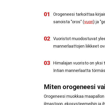
01
Orogeneesi tarkoittaa kirjai
sanoista "oros" (
vuori
) ja "
02
Vuoristot muodostuvat ylee
mannerlaattojen liikkeet ov
03
Himalajan vuoristo on yksi
Intian mannerlaatta törmäs
Miten orogeneesi v
Orogeneesi muokkaa maapallon pi
ilmastoon, ekosysteemeihin ja 