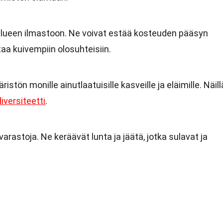
 alueen ilmastoon. Ne voivat estää kosteuden pääsyn
htaa kuivempiin olosuhteisiin.
istön monille ainutlaatuisille kasveille ja eläimille. Näill
iversiteetti
.
varastoja. Ne keräävät lunta ja jäätä, jotka sulavat ja