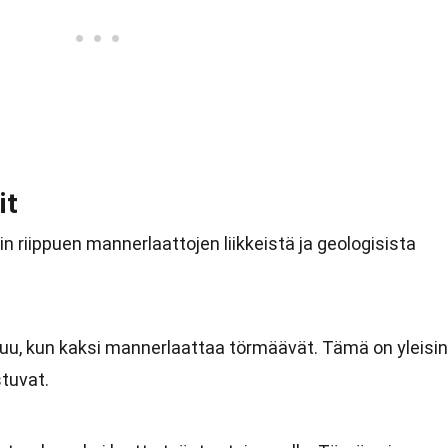
it
n riippuen mannerlaattojen liikkeistä ja geologisista
u, kun kaksi mannerlaattaa törmäävät. Tämä on yleisin
stuvat.