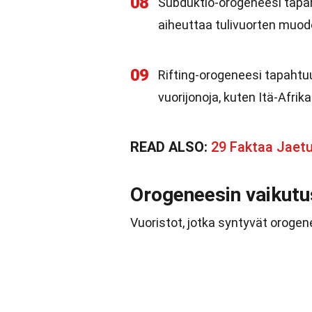
08
Subduktio-orogeneesi tapaht
aiheuttaa tulivuorten muo
09
Rifting-orogeneesi tapahtuu
vuorijonoja, kuten Itä-Afri
READ ALSO:
29 Faktaa Jaet
Orogeneesin vaikutus
Vuoristot, jotka syntyvät oroge