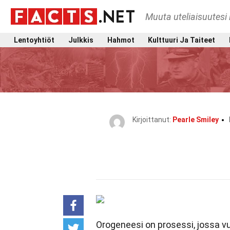
Muuta uteliaisuutesi 
Lentoyhtiöt
Julkkis
Hahmot
Kulttuuri Ja Taiteet
Kirjoittanut:
Pearle Smiley
Orogeneesi on prosessi, jossa v