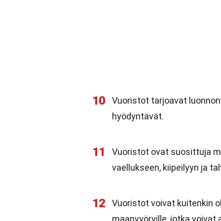
10
Vuoristot tarjoavat luonnonv
hyödyntävät.
11
Vuoristot ovat suosittuja m
vaellukseen, kiipeilyyn ja ta
12
Vuoristot voivat kuitenkin ol
maanvyöryille, jotka voivat