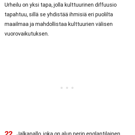
Urheilu on yksi tapa, jolla kulttuurinen diffuusio
tapahtuu, sillä se yhdistää ihmisiä eri puolilta
maailmaa ja mahdollistaa kulttuurien välisen
vuorovaikutuksen.
22
Jalkapallo, joka on alun perin englantilainen