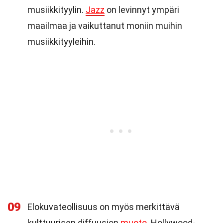
musiikkityylin.
Jazz
on levinnyt ympäri
maailmaa ja vaikuttanut moniin muihin
musiikkityyleihin.
09
Elokuvateollisuus on myös merkittävä
kulttuurisen diffuusion
muoto
. Hollywood-