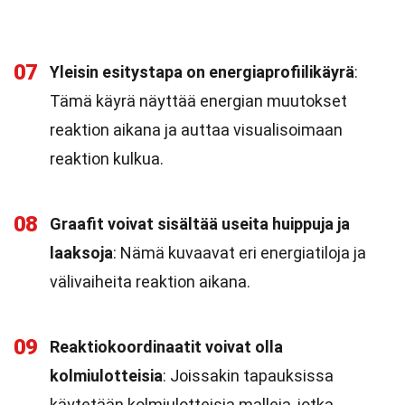
07
Yleisin esitystapa on energiaprofiilikäyrä
:
Tämä käyrä näyttää energian muutokset
reaktion aikana ja auttaa visualisoimaan
reaktion kulkua.
08
Graafit voivat sisältää useita huippuja ja
laaksoja
: Nämä kuvaavat eri energiatiloja ja
välivaiheita reaktion aikana.
09
Reaktiokoordinaatit voivat olla
kolmiulotteisia
: Joissakin tapauksissa
käytetään kolmiulotteisia malleja, jotka