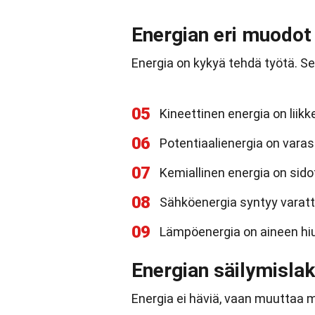
Energian eri muodot
Energia on kykyä tehdä työtä. Se
05
Kineettinen energia on liik
06
Potentiaalienergia on varas
07
Kemiallinen energia on sidot
08
Sähköenergia syntyy varattu
09
Lämpöenergia on aineen hiu
Energian säilymislak
Energia ei häviä, vaan muuttaa 