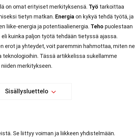
iillä on omat erityiset merkityksensä.
Työ
tarkoittaa
miseksi tietyn matkan.
Energia
on kykyä tehdä työtä, ja
 liike-energia ja potentiaalienergia.
Teho
puolestaan
li kuinka paljon työtä tehdään tietyssä ajassa.
n erot ja yhteydet, voit paremmin hahmottaa, miten ne
 ja teknologioihin. Tässä artikkelissa sukellamme
a niiden merkitykseen.
Sisällysluettelo
istä. Se liittyy voiman ja liikkeen yhdistelmään.