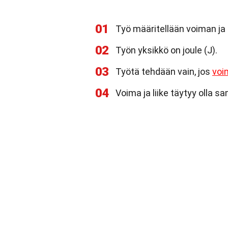
01
Työ määritellään voiman ja
02
Työn yksikkö on joule (J).
03
Työtä tehdään vain, jos
voi
04
Voima ja liike täytyy olla s