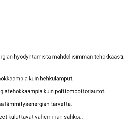
ergian hyödyntämistä mahdollisimman tehokkaasti.
hokkaampia kuin hehkulamput.
giatehokkaampia kuin polttomoottoriautot.
ää lämmitysenergian tarvetta.
eet kuluttavat vähemmän sähköä.