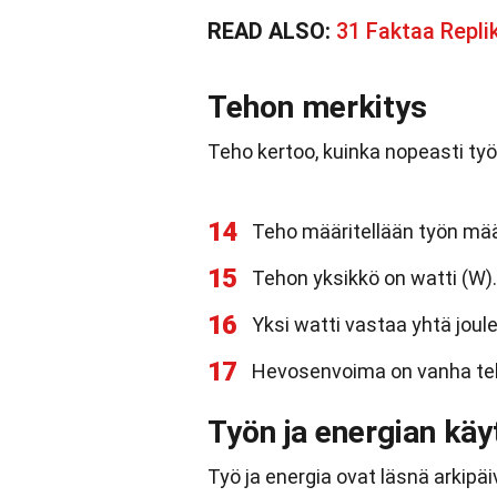
READ ALSO:
31 Faktaa Repl
Tehon merkitys
Teho kertoo, kuinka nopeasti ty
14
Teho määritellään työn mää
15
Tehon yksikkö on watti (W).
16
Yksi watti vastaa yhtä joul
17
Hevosenvoima on vanha teho
Työn ja energian kä
Työ ja energia ovat läsnä arkipäi