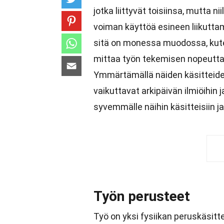
jotka liittyvät toisiinsa, mutta n
voiman käyttöä esineen liikutta
sitä on monessa muodossa, kuten
mittaa työn tekemisen nopeutta e
Ymmärtämällä näiden käsitteide
vaikuttavat arkipäivän ilmiöihin
syvemmälle näihin käsitteisiin j
Työn perusteet
Työ on yksi fysiikan peruskäsitte