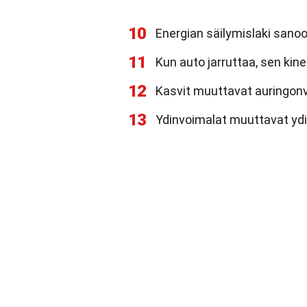
10
Energian säilymislaki sanoo,
11
Kun auto jarruttaa, sen ki
12
Kasvit muuttavat auringonv
13
Ydinvoimalat muuttavat ydi