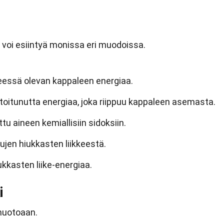
 voi esiintyä monissa eri muodoissa.
keessä olevan kappaleen energiaa.
toitunutta energiaa, joka riippuu kappaleen asemasta.
tu aineen kemiallisiin sidoksiin.
jen hiukkasten liikkeestä.
kkasten liike-energiaa.
i
muotoaan.