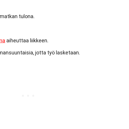
 matkan tulona.
ma
aiheuttaa liikkeen.
amansuuntaisia, jotta työ lasketaan.