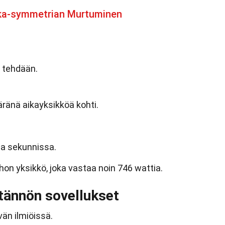
ika-symmetrian Murtuminen
ö tehdään.
ränä aikayksikköä kohti.
ea sekunnissa.
n yksikkö, joka vastaa noin 746 wattia.
ytännön sovellukset
vän ilmiöissä.