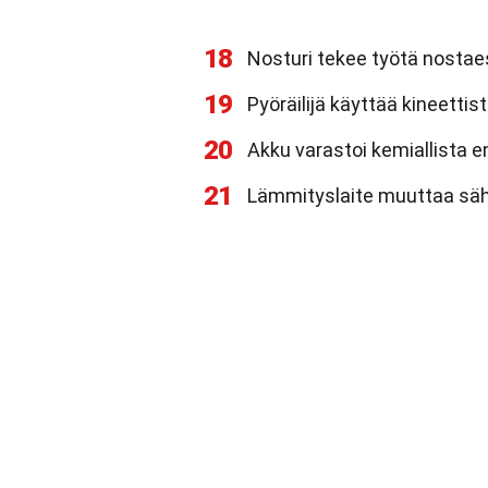
18
Nosturi tekee työtä nostae
19
Pyöräilijä käyttää kineettis
20
Akku varastoi kemiallista 
21
Lämmityslaite muuttaa säh