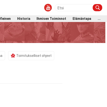
Yleinen
Historia
Ihmisen Toiminnot
Elämäntapa
...
ma
Toimitukselliset ohjeet