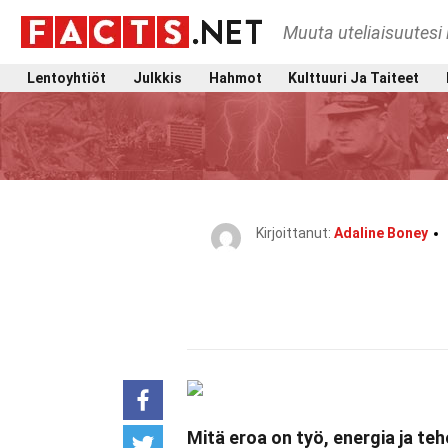
Muuta uteliaisuutesi 
Lentoyhtiöt
Julkkis
Hahmot
Kulttuuri Ja Taiteet
Kirjoittanut:
Adaline Boney
Mitä eroa on työ, energia ja te