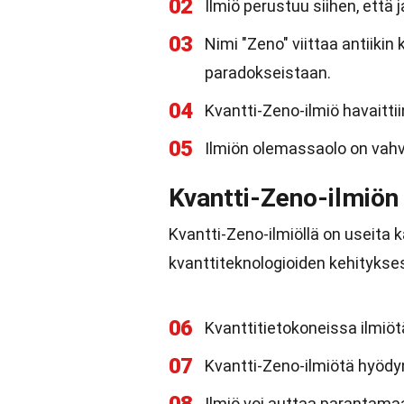
02
Ilmiö perustuu siihen, että
03
Nimi "Zeno" viittaa antiikin
paradokseistaan.
04
Kvantti-Zeno-ilmiö havaitti
05
Ilmiön olemassaolo on vahv
Kvantti-Zeno-ilmiön
Kvantti-Zeno-ilmiöllä on useita k
kvanttiteknologioiden kehitykse
06
Kvanttitietokoneissa ilmiötä
07
Kvantti-Zeno-ilmiötä hyödy
Ilmiö voi auttaa parantamaa