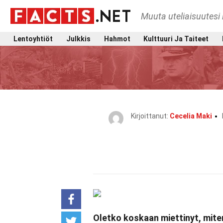
Muuta uteliaisuutesi 
Lentoyhtiöt
Julkkis
Hahmot
Kulttuuri Ja Taiteet
Kirjoittanut:
Cecelia Maki
Oletko koskaan miettinyt, mite