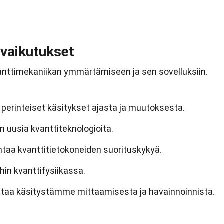
 vaikutukset
kvanttimekaniikan ymmärtämiseen ja sen sovelluksiin.
 perinteiset käsitykset ajasta ja muutoksesta.
n uusia kvanttiteknologioita.
ntaa kvanttitietokoneiden suorituskykyä.
ihin kvanttifysiikassa.
ttaa käsitystämme mittaamisesta ja havainnoinnista.