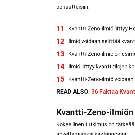
periaatteisiin.
11
Kvantti-Zeno-ilmiö liittyy
12
Ilmiö voidaan selittää kvan
13
Kvantti-Zeno-ilmiö on esime
14
Ilmiö liittyy kvanttitilojen 
15
Kvantti-Zeno-ilmiö voidaan
READ ALSO:
36 Faktaa Kvant
Kvantti-Zeno-ilmiön
Kokeellinen tutkimus on tärkeää
soveltamiseksi käytännössä.