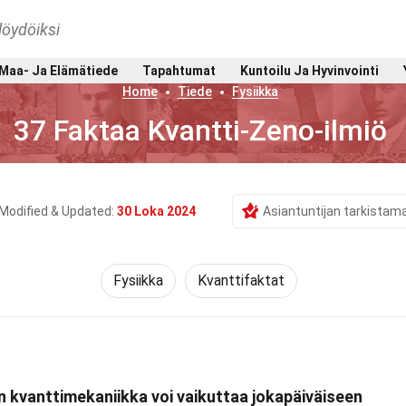
löydöiksi
Maa- Ja Elämätiede
Tapahtumat
Kuntoilu Ja Hyvinvointi
Home
Tiede
Fysiikka
37 Faktaa Kvantti-Zeno-ilmiö
Modified & Updated:
30 Loka 2024
Asiantuntijan tarkistam
Fysiikka
Kvanttifaktat
n kvanttimekaniikka voi vaikuttaa jokapäiväiseen