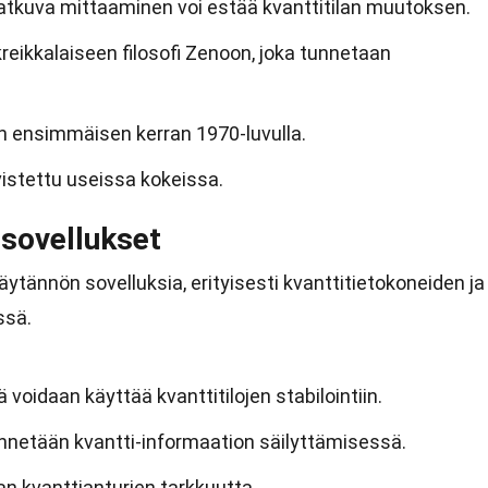
 jatkuva mittaaminen voi estää kvanttitilan muutoksen.
 kreikkalaiseen filosofi Zenoon, joka tunnetaan
in ensimmäisen kerran 1970-luvulla.
istettu useissa kokeissa.
 sovellukset
äytännön sovelluksia, erityisesti kvanttitietokoneiden ja
ssä.
 voidaan käyttää kvanttitilojen stabilointiin.
nnetään kvantti-informaation säilyttämisessä.
n kvanttianturien tarkkuutta.