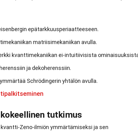
 Heisenbergin epätarkkuusperiaatteeseen.
ttimekaniikan matriisimekaniikan avulla.
rkki kvanttimekaniikan ei-intuitiivisista ominaisuuksist
koherenssiin ja dekoherenssiin.
 ymmärtää Schrödingerin yhtälön avulla.
tipalkitseminen
 kokeellinen tutkimus
 kvantti-Zeno-ilmiön ymmärtämiseksi ja sen