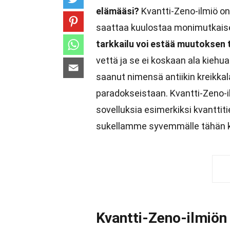
elämääsi?
Kvantti-Zeno-ilmiö on
saattaa kuulostaa monimutkaise
tarkkailu voi estää muutoksen
vettä ja se ei koskaan ala kiehu
saanut nimensä antiikin kreikkala
paradokseistaan. Kvantti-Zeno-il
sovelluksia esimerkiksi kvanttit
sukellamme syvemmälle tähän kie
Kvantti-Zeno-ilmiön