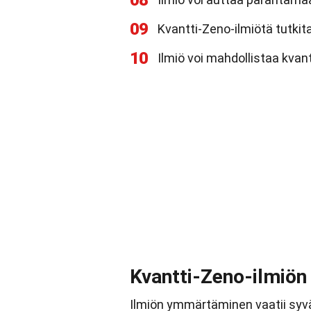
08
09
Kvantti-Zeno-ilmiötä tutki
10
Ilmiö voi mahdollistaa kvant
Kvantti-Zeno-ilmiön
Ilmiön ymmärtäminen vaatii syväl