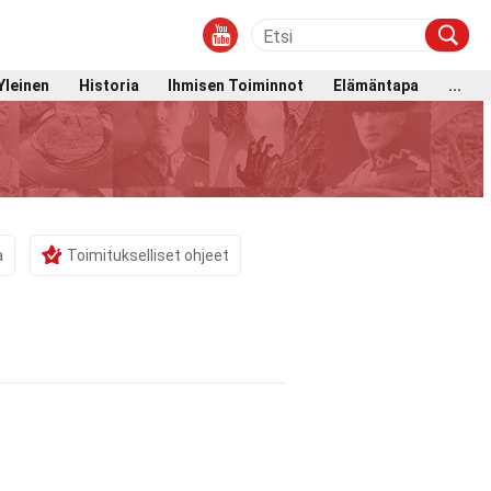
Yleinen
Historia
Ihmisen Toiminnot
Elämäntapa
...
a
Toimitukselliset ohjeet