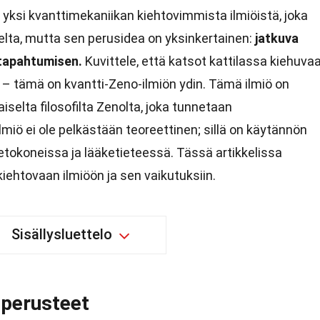
 yksi kvanttimekaniikan kiehtovimmista ilmiöistä, joka
lta, mutta sen perusidea on yksinkertainen:
jatkuva
 tapahtumisen.
Kuvittele, että katsot kattilassa kiehuva
a – tämä on kvantti-Zeno-ilmiön ydin. Tämä ilmiö on
iselta filosofilta Zenolta, joka tunnetaan
miö ei ole pelkästään teoreettinen; sillä on käytännön
ietokoneissa ja lääketieteessä. Tässä artikkelissa
htovaan ilmiöön ja sen vaikutuksiin.
Sisällysluettelo
 perusteet