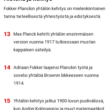
Fokker-Planckin yhtälön kehitys on mielenkiintoinen
tarina tieteellisestä yhteistyöstä ja edistyksestä.
13
Max Planck kehitti yhtälön ensimmäisen
version vuonna 1917 tutkiessaan mustan
kappaleen säteilyä.
14
Adriaan Fokker laajensi Planckin työtä ja
sovelsi yhtälöä Brownin liikkeeseen vuonna
1914.
15
Yhtälön kehitys jatkui 1900-luvun puolivälissä,
kun Andrei Kolmogorov ja muut matemaatikot