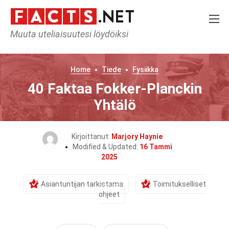
Muuta uteliaisuutesi löydöiksi
Home
Tiede
Fysiikka
40 Faktaa Fokker-Planckin
Yhtälö
Kirjoittanut:
Marjory Haynie
Modified & Updated:
16 Tammi
2025
Asiantuntijan tarkistama
Toimitukselliset
ohjeet