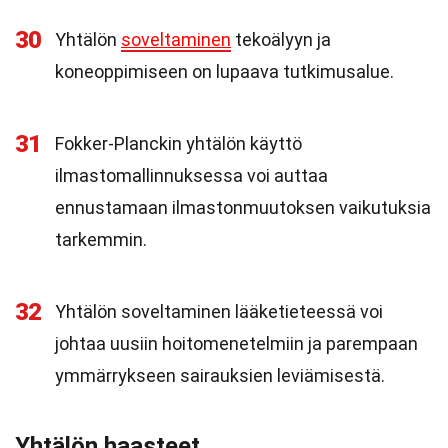
30
Yhtälön
soveltaminen
tekoälyyn ja
koneoppimiseen on lupaava tutkimusalue.
31
Fokker-Planckin yhtälön käyttö
ilmastomallinnuksessa voi auttaa
ennustamaan ilmastonmuutoksen vaikutuksia
tarkemmin.
32
Yhtälön soveltaminen lääketieteessä voi
johtaa uusiin hoitomenetelmiin ja parempaan
ymmärrykseen sairauksien leviämisestä.
Yhtälön haasteet