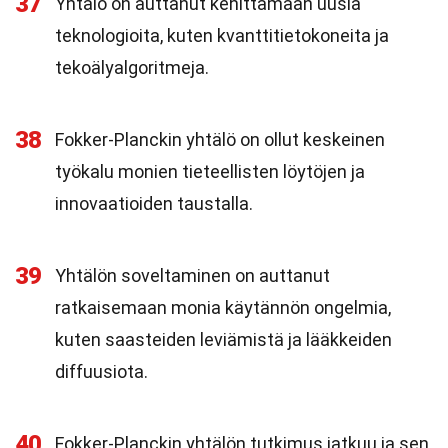
37
Yhtälö on auttanut kehittämään uusia
teknologioita, kuten kvanttitietokoneita ja
tekoälyalgoritmeja.
38
Fokker-Planckin yhtälö on ollut keskeinen
työkalu monien tieteellisten löytöjen ja
innovaatioiden taustalla.
39
Yhtälön soveltaminen on auttanut
ratkaisemaan monia käytännön ongelmia,
kuten saasteiden leviämistä ja lääkkeiden
diffuusiota.
40
Fokker-Planckin yhtälön tutkimus jatkuu ja sen