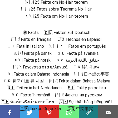
🇳🇴 25 Fakta om No-Hair teorem
🇵🇹 25 Fatos sobre Teorema No-Hair
🇸🇪 25 Fakta om No-Hair-teorem
🌍 Facts
🇩🇪 Fakten auf Deutsch
🇫🇷 Faits en français
🇪🇸 Hechos en Español
🇮🇹 Fatti in Italiano
🇧🇷 🇵🇹 Fatos em português
🇩🇰 Fakta på dansk
🇸🇪 Fakta på svenska
🇳🇴 Fakta på norsk
🇸🇦 حقائق باللغة العربية
🇬🇷 Γεγονότα στα ελληνικά
🇮🇳 हिंदी में तथ्य
🇮🇩 Fakta dalam Bahasa Indonesia
🇯🇵 日本語の事実
🇰🇷 한국어로 된 사실
🇲🇾 Fakta dalam Bahasa Melayu
🇳🇱 Feiten in het Nederlands
🇵🇱 Fakty po polsku
🇷🇴 Fapte în română
🇷🇺 Факты на русском
🇹🇭 ข้อเท็จจริงเป็นภาษาไทย
🇻🇳 Sự thật bằng tiếng Việt
🇹🇷 Türkçe Gerçekler
🇨🇳 中文事实