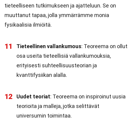
tieteelliseen tutkimukseen ja ajatteluun. Se on
muuttanut tapaa, jolla ymmärrämme monia
fysikaalisia ilmiöitä.
11
Tieteellinen vallankumous
: Teoreema on ollut
osa useita tieteellisiä vallankumouksia,
erityisesti suhteellisuusteorian ja
kvanttifysiikan alalla.
12
Uudet teoriat
: Teoreema on inspiroinut uusia
teorioita ja malleja, jotka selittävät
universumin toimintaa.