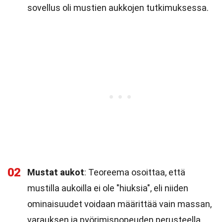
sovellus oli mustien aukkojen tutkimuksessa.
02
Mustat aukot
: Teoreema osoittaa, että
mustilla aukoilla ei ole "hiuksia", eli niiden
ominaisuudet voidaan määrittää vain massan,
varauksen ja pyörimisnopeuden perusteella.