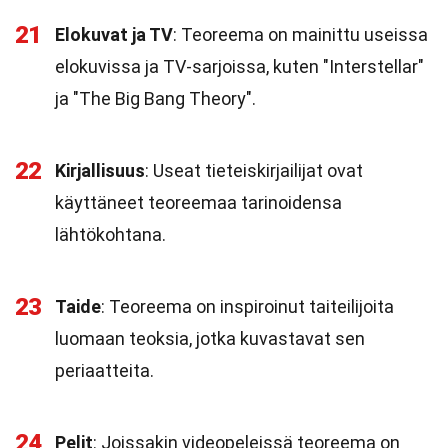
21
Elokuvat ja TV
: Teoreema on mainittu useissa
elokuvissa ja TV-sarjoissa, kuten "Interstellar"
ja "The Big Bang Theory".
22
Kirjallisuus
: Useat tieteiskirjailijat ovat
käyttäneet teoreemaa tarinoidensa
lähtökohtana.
23
Taide
: Teoreema on inspiroinut taiteilijoita
luomaan teoksia, jotka kuvastavat sen
periaatteita.
24
Pelit
: Joissakin videopeleissä teoreema on