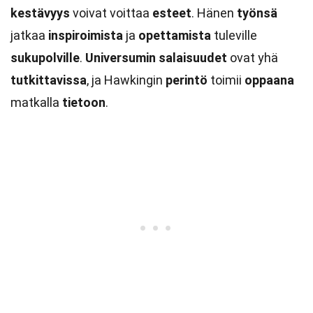
kestävyys
voivat voittaa
esteet
. Hänen
työnsä
jatkaa
inspiroimista
ja
opettamista
tuleville
sukupolville
.
Universumin
salaisuudet
ovat yhä
tutkittavissa
, ja Hawkingin
perintö
toimii
oppaana
matkalla
tietoon
.