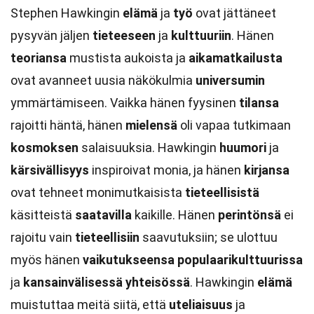
Stephen Hawkingin
elämä
ja
työ
ovat jättäneet
pysyvän jäljen
tieteeseen
ja
kulttuuriin
. Hänen
teoriansa
mustista aukoista ja
aikamatkailusta
ovat avanneet uusia näkökulmia
universumin
ymmärtämiseen. Vaikka hänen fyysinen
tilansa
rajoitti häntä, hänen
mielensä
oli vapaa tutkimaan
kosmoksen
salaisuuksia. Hawkingin
huumori
ja
kärsivällisyys
inspiroivat monia, ja hänen
kirjansa
ovat tehneet monimutkaisista
tieteellisistä
käsitteistä
saatavilla
kaikille. Hänen
perintönsä
ei
rajoitu vain
tieteellisiin
saavutuksiin; se ulottuu
myös hänen
vaikutukseensa
populaarikulttuurissa
ja
kansainvälisessä
yhteisössä
. Hawkingin
elämä
muistuttaa meitä siitä, että
uteliaisuus
ja