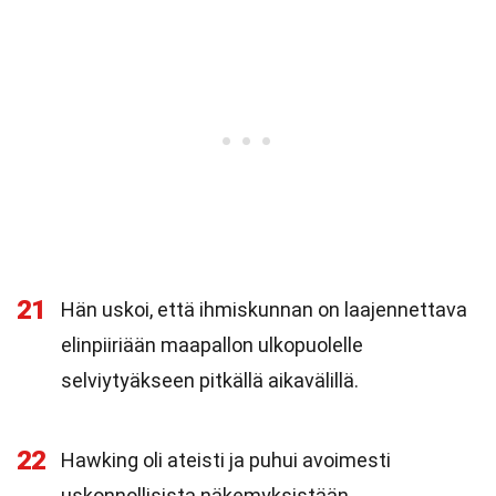
21
Hän uskoi, että ihmiskunnan on laajennettava
elinpiiriään maapallon ulkopuolelle
selviytyäkseen pitkällä aikavälillä.
22
Hawking oli ateisti ja puhui avoimesti
uskonnollisista näkemyksistään.