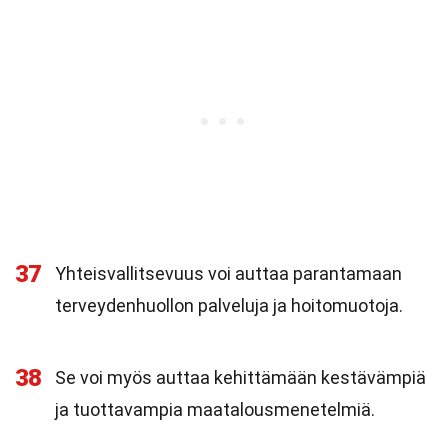
37
Yhteisvallitsevuus voi auttaa parantamaan
terveydenhuollon palveluja ja hoitomuotoja.
38
Se voi myös auttaa kehittämään kestävämpiä
ja tuottavampia maatalousmenetelmiä.