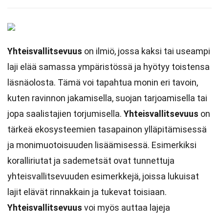
Yhteisvallitsevuus
on ilmiö, jossa kaksi tai useampi
laji elää samassa ympäristössä ja hyötyy toistensa
läsnäolosta. Tämä voi tapahtua monin eri tavoin,
kuten ravinnon jakamisella, suojan tarjoamisella tai
jopa saalistajien torjumisella.
Yhteisvallitsevuus
on
tärkeä ekosysteemien tasapainon ylläpitämisessä
ja monimuotoisuuden lisäämisessä. Esimerkiksi
koralliriutat ja sademetsät ovat tunnettuja
yhteisvallitsevuuden esimerkkejä, joissa lukuisat
lajit elävät rinnakkain ja tukevat toisiaan.
Yhteisvallitsevuus
voi myös auttaa lajeja