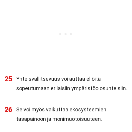
25
Yhteisvallitsevuus voi auttaa eliöitä
sopeutumaan erilaisiin ympäristöolosuhteisiin.
26
Se voi myös vaikuttaa ekosysteemien
tasapainoon ja monimuotoisuuteen.