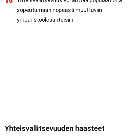
18
Yhteisvallitsevuus voi auttaa populaatioita
sopeutumaan nopeasti muuttuviin
ympäristöolosuhteisiin.
Yhteisvallitsevuuden haasteet