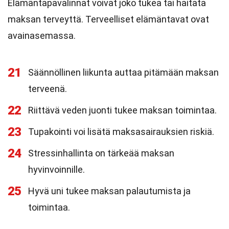
Elämäntapavalinnat voivat joko tukea tai haitata
maksan terveyttä. Terveelliset elämäntavat ovat
avainasemassa.
21
Säännöllinen liikunta auttaa pitämään maksan
terveenä.
22
Riittävä veden juonti tukee maksan toimintaa.
23
Tupakointi voi lisätä maksasairauksien riskiä.
24
Stressinhallinta on tärkeää maksan
hyvinvoinnille.
25
Hyvä uni tukee maksan palautumista ja
toimintaa.