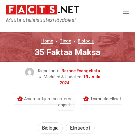
Muuta uteliaisuutesi löydöiksi
Home
Tiede
Biologia
35 Faktaa Maksa
Kirjoittanut:
Barbee Evangelista
Modified & Updated:
19 Joulu
2024
Asiantuntijan tarkistama
Toimitukselliset
ohjeet
Biologia
Elintiedot