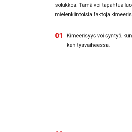
solukkoa. Tämä voi tapahtua luon
mielenkiintoisia faktoja kimeeri
01
Kimeerisyys voi syntyä, ku
kehitysvaiheessa.