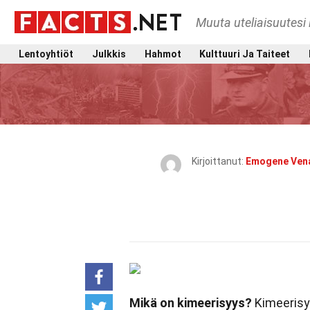
Muuta uteliaisuutesi 
Lentoyhtiöt
Julkkis
Hahmot
Kulttuuri Ja Taiteet
Kirjoittanut:
Emogene Ven
Mikä on kimeerisyys?
Kimeerisyy