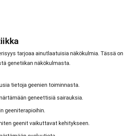
iikka
isyys tarjoaa ainutlaatuisia näkökulmia. Tässä on
tä genetiikan näkökulmasta.
usia tietoja geenien toiminnasta.
märtämään geneettisiä sairauksia.
n geeniterapioihin.
miten geenit vaikuttavat kehitykseen.
märtämään evoluutiota.