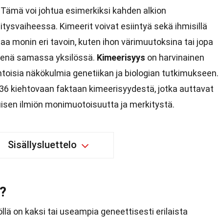
. Tämä voi johtua esimerkiksi kahden alkion
ysvaiheessa. Kimeerit voivat esiintyä sekä ihmisillä
ttaa monin eri tavoin, kuten ihon värimuutoksina tai jopa
isenä samassa yksilössä.
Kimeerisyys
on harvinainen
intoisia näkökulmia genetiikan ja biologian tutkimukseen.
6 kiehtovaan faktaan kimeerisyydestä, jotka auttavat
sen ilmiön monimuotoisuutta ja merkitystä.
Sisällysluettelo
?
öllä on kaksi tai useampia geneettisesti erilaista