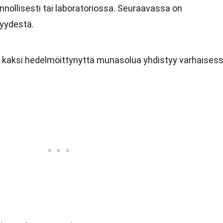
nollisesti tai laboratoriossa. Seuraavassa on
syydestä.
n kaksi hedelmöittynyttä munasolua yhdistyy varhaises