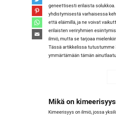
geneettisesti erilaista solukkoa
yhdistymisestä varhaisessa kehit
että eläimillä, ja ne voivat vaiku
erilaisten veriryhmien esiintym
ilmiö, mutta se tarjoaa mielenki
Tässä artikkelissa tutustumme 3
ymmärtämään tämän ainutlaatui
Mikä on kimeerisyys
Kimeerisyys on ilmiö, jossa yksil