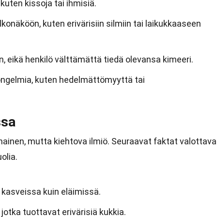
 kuten kissoja tai ihmisiä.
konäköön, kuten erivärisiin silmiin tai laikukkaaseen
n, eikä henkilö välttämättä tiedä olevansa kimeeri.
ongelmia, kuten hedelmättömyyttä tai
ssa
ainen, mutta kiehtova ilmiö. Seuraavat faktat valottava
olia.
kasveissa kuin eläimissä.
a, jotka tuottavat erivärisiä kukkia.