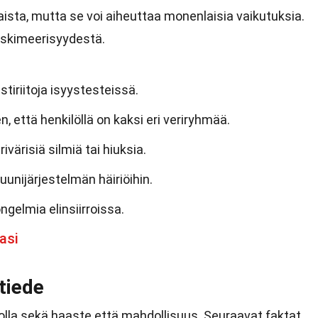
ista, mutta se voi aiheuttaa monenlaisia vaikutuksia.
iskimeerisyydestä.
stiriitoja isyystesteissä.
n, että henkilöllä on kaksi eri veriryhmää.
ivärisiä silmiä tai hiuksia.
unijärjestelmän häiriöihin.
ngelmia elinsiirroissa.
asi
tiede
olla sekä haaste että mahdollisuus. Seuraavat faktat