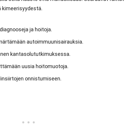
tä kimeerisyydestä.
diagnooseja ja hoitoja.
mmärtämään autoimmuunisairauksia.
llinen kantasolututkimuksessa.
ittämään uusia hoitomuotoja.
linsiirtojen onnistumiseen.