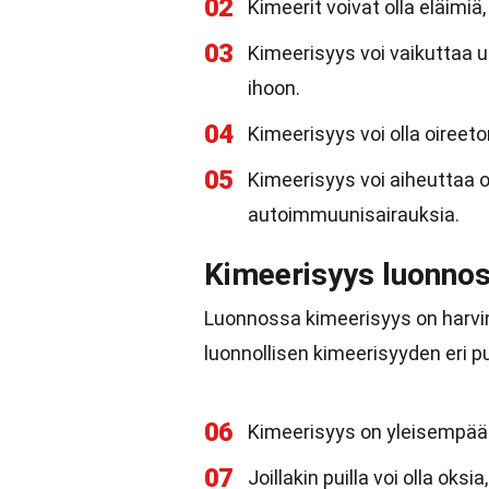
02
Kimeerit voivat olla eläimiä,
03
Kimeerisyys voi vaikuttaa ul
ihoon.
04
Kimeerisyys voi olla oireeto
05
Kimeerisyys voi aiheuttaa 
autoimmuunisairauksia.
Kimeerisyys luonno
Luonnossa kimeerisyys on harvin
luonnollisen kimeerisyyden eri pu
06
Kimeerisyys on yleisempää 
07
Joillakin puilla voi olla oksi