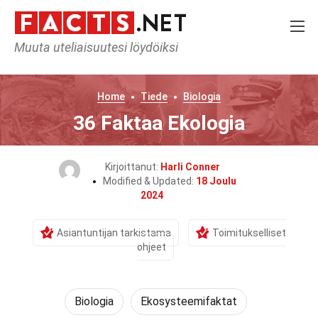
Muuta uteliaisuutesi löydöiksi
Home
Tiede
Biologia
36 Faktaa Ekologia
Kirjoittanut:
Harli Conner
Modified & Updated:
18 Joulu
2024
Asiantuntijan tarkistama
Toimitukselliset
ohjeet
Biologia
Ekosysteemifaktat