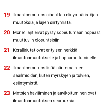
19
Ilmastonmuutos aiheuttaa elinympäristöjen
muutoksia ja lajien siirtymistä.
20
Monet lajit eivät pysty sopeutumaan nopeasti
muuttuviin olosuhteisiin.
21
Koralliriutat ovat erityisen herkkiä
ilmastonmuutokselle ja happamoitumiselle.
22
Ilmastonmuutos lisää äärimmäisten
sääilmiöiden, kuten myrskyjen ja tulvien,
esiintymistä.
23
Metsien häviäminen ja aavikoituminen ovat
ilmastonmuutoksen seurauksia.