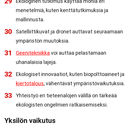
29
Ekologinen tutkimus käyttää monia eri
menetelmiä, kuten kenttätutkimuksia ja
mallinnusta.
30
Satelliittikuvat ja dronet auttavat seuraamaan
ympäristön muutoksia.
31
Geenitekniikka
voi auttaa pelastamaan
uhanalaisia lajeja.
32
Ekologiset innovaatiot, kuten biopolttoaineet ja
kiertotalous
, vähentävät ympäristövaikutuksia.
33
Yhteistyö eri tieteenalojen välillä on tärkeää
ekologisten ongelmien ratkaisemiseksi.
Yksilön vaikutus