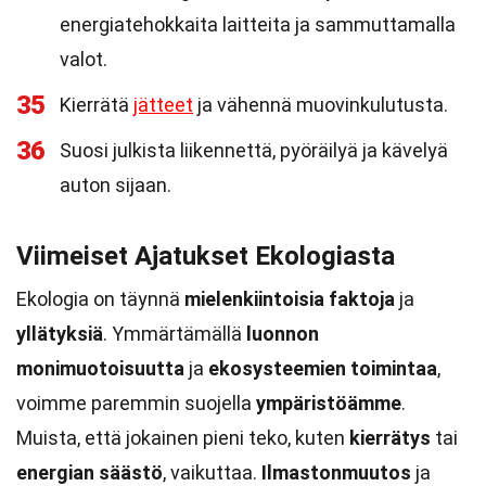
energiatehokkaita laitteita ja sammuttamalla
valot.
35
Kierrätä
jätteet
ja vähennä muovinkulutusta.
36
Suosi julkista liikennettä, pyöräilyä ja kävelyä
auton sijaan.
Viimeiset Ajatukset Ekologiasta
Ekologia on täynnä
mielenkiintoisia faktoja
ja
yllätyksiä
. Ymmärtämällä
luonnon
monimuotoisuutta
ja
ekosysteemien toimintaa
,
voimme paremmin suojella
ympäristöämme
.
Muista, että jokainen pieni teko, kuten
kierrätys
tai
energian säästö
, vaikuttaa.
Ilmastonmuutos
ja