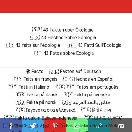
🇩🇪 43 Fakten über Ökologie
🇪🇸 43 Hechos Sobre Ecología
🇫🇷 43 faits sur l'écologie
🇮🇹 43 Fatti Sull'Ecologia
🇵🇹 43 Fatos sobre Ecologia
🌍 Facts
🇩🇪 Fakten auf Deutsch
🇫🇷 Faits en français
🇪🇸 Hechos en Español
🇮🇹 Fatti in Italiano
🇧🇷 🇵🇹 Fatos em português
🇩🇰 Fakta på dansk
🇸🇪 Fakta på svenska
🇳🇴 Fakta på norsk
🇸🇦 حقائق باللغة العربية
🇬🇷 Γεγονότα στα ελληνικά
🇮🇳 हिंदी में तथ्य
🇮🇩 Fakta dalam Bahasa Indonesia
🇯🇵 日本語の事実
🇰🇷 한국어로 된 사실
🇲🇾 Fakta dalam Bahasa Melayu