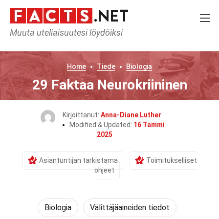
Muuta uteliaisuutesi löydöiksi
Home
Tiede
Biologia
29 Faktaa Neurokriininen
Kirjoittanut:
Anna-Diane Luther
Modified & Updated:
16 Tammi
2025
Asiantuntijan tarkistama
Toimitukselliset
ohjeet
Biologia
Välittäjäaineiden tiedot