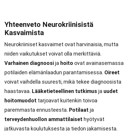
Yhteenveto Neurokriinisistä
Kasvaimista
Neurokriiniset kasvaimet ovat harvinaisia, mutta
niiden vaikutukset voivat olla merkittäviä.
Varhainen diagnoosi
ja
hoito
ovat avainasemassa
potilaiden elämänlaadun parantamisessa.
Oireet
voivat vaihdella suuresti, mikä tekee diagnoosista
haastavaa.
Lääketieteellinen tutkimus
ja
uudet
hoitomuodot
tarjoavat kuitenkin toivoa
paremmasta ennusteesta.
Potilaat
ja
terveydenhuollon ammattilaiset
hyötyvät
jatkuvasta koulutuksesta ja tiedon jakamisesta.