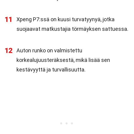
11
Xpeng P7:ssä on kuusi turvatyynyä, jotka
suojaavat matkustajia törmäyksen sattuessa.
12
Auton runko on valmistettu
korkealujuusteräksestä, mikä lisää sen
kestävyyttä ja turvallisuutta.