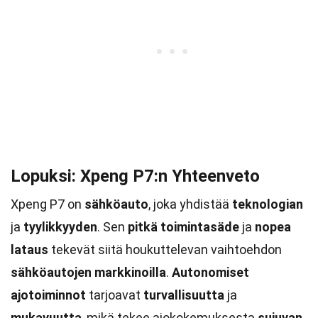
Lopuksi: Xpeng P7:n Yhteenveto
Xpeng P7 on
sähköauto
, joka yhdistää
teknologian
ja
tyylikkyyden
. Sen
pitkä toimintasäde
ja
nopea
lataus
tekevät siitä houkuttelevan vaihtoehdon
sähköautojen markkinoilla
.
Autonomiset
ajotoiminnot
tarjoavat
turvallisuutta
ja
mukavuutta
, mikä tekee ajokokemuksesta
sujuvan
.