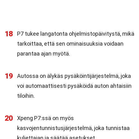
18
P7 tukee langatonta ohjelmistopäivitystä, mikä
tarkoittaa, että sen ominaisuuksia voidaan
parantaa ajan myötä.
19
Autossa on älykäs pysäköintijärjestelmä, joka
voi automaattisesti pysäköidä auton ahtaisiin
tiloihin.
20
Xpeng P7:ssä on myös
kasvojentunnistusjärjestelmä, joka tunnistaa
kuljettajan ja säätää asetukset