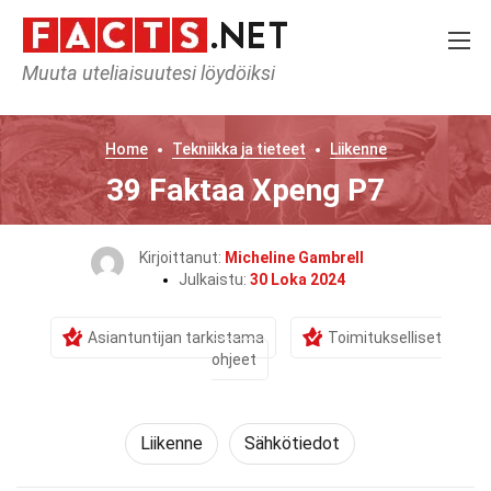
Muuta uteliaisuutesi löydöiksi
Home
Tekniikka ja tieteet
Liikenne
39 Faktaa Xpeng P7
Kirjoittanut:
Micheline Gambrell
Julkaistu:
30 Loka 2024
Asiantuntijan tarkistama
Toimitukselliset
ohjeet
Liikenne
Sähkötiedot