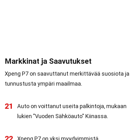
Markkinat ja Saavutukset
Xpeng P7 on saavuttanut merkittävää suosiota ja
tunnustusta ympäri maailmaa.
21
Auto on voittanut useita palkintoja, mukaan
lukien "Vuoden Sähköauto" Kiinassa.
22
Xpeng P7 on yksi myydyimmistä