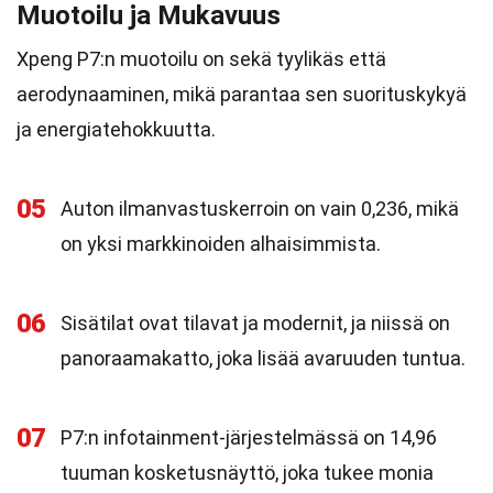
Muotoilu ja Mukavuus
Xpeng P7:n muotoilu on sekä tyylikäs että
aerodynaaminen, mikä parantaa sen suorituskykyä
ja energiatehokkuutta.
05
Auton ilmanvastuskerroin on vain 0,236, mikä
on yksi markkinoiden alhaisimmista.
06
Sisätilat ovat tilavat ja modernit, ja niissä on
panoraamakatto, joka lisää avaruuden tuntua.
07
P7:n infotainment-järjestelmässä on 14,96
tuuman kosketusnäyttö, joka tukee monia