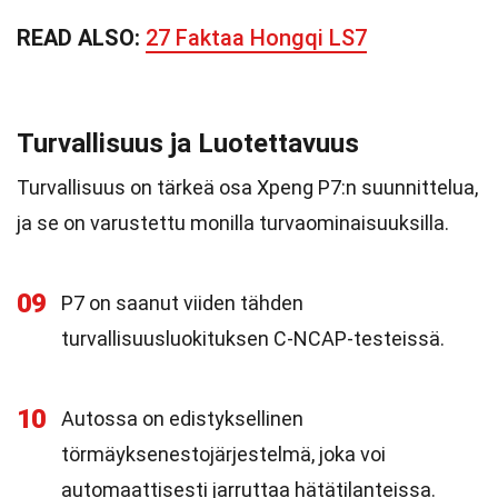
READ ALSO:
27 Faktaa Hongqi LS7
Turvallisuus ja Luotettavuus
Turvallisuus on tärkeä osa Xpeng P7:n suunnittelua,
ja se on varustettu monilla turvaominaisuuksilla.
09
P7 on saanut viiden tähden
turvallisuusluokituksen C-NCAP-testeissä.
10
Autossa on edistyksellinen
törmäyksenestojärjestelmä, joka voi
automaattisesti jarruttaa hätätilanteissa.