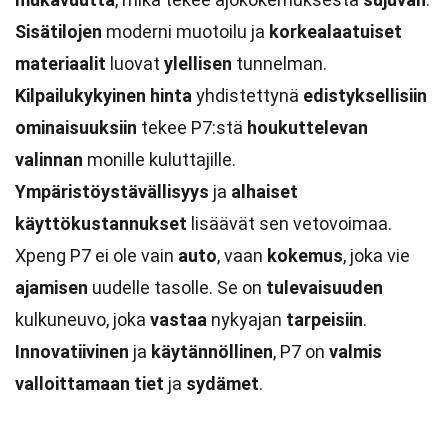
Sisätilojen
moderni muotoilu ja
korkealaatuiset
materiaalit
luovat
ylellisen
tunnelman.
Kilpailukykyinen hinta
yhdistettynä
edistyksellisiin
ominaisuuksiin
tekee P7:stä
houkuttelevan
valinnan
monille kuluttajille.
Ympäristöystävällisyys
ja
alhaiset
käyttökustannukset
lisäävät sen vetovoimaa.
Xpeng P7 ei ole vain
auto
, vaan
kokemus
, joka vie
ajamisen
uudelle tasolle. Se on
tulevaisuuden
kulkuneuvo, joka
vastaa
nykyajan
tarpeisiin
.
Innovatiivinen
ja
käytännöllinen
, P7 on
valmis
valloittamaan
tiet
ja
sydämet
.