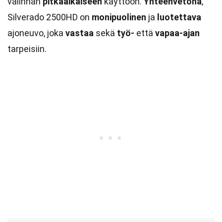
valinnan
pitkäaikaiseen
käyttöön.
Yhteenvetona
,
Silverado 2500HD on
monipuolinen
ja
luotettava
ajoneuvo, joka
vastaa
sekä
työ-
että
vapaa-ajan
tarpeisiin.