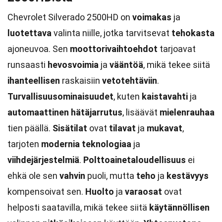
Chevrolet Silverado 2500HD on
voimakas
ja
luotettava
valinta niille, jotka tarvitsevat
tehokasta
ajoneuvoa. Sen
moottorivaihtoehdot
tarjoavat
runsaasti
hevosvoimia
ja
vääntöä
, mikä tekee siitä
ihanteellisen
raskaisiin
vetotehtäviin
.
Turvallisuusominaisuudet
, kuten
kaistavahti
ja
automaattinen hätäjarrutus
, lisäävät
mielenrauhaa
tien päällä.
Sisätilat
ovat
tilavat
ja
mukavat
,
tarjoten
modernia
teknologiaa
ja
viihdejärjestelmiä
.
Polttoainetaloudellisuus
ei
ehkä ole sen
vahvin
puoli, mutta
teho
ja
kestävyys
kompensoivat sen.
Huolto
ja
varaosat
ovat
helposti saatavilla, mikä tekee siitä
käytännöllisen