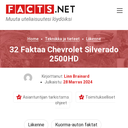
Muuta uteliaisuutesi löydöiksi
Home
Tekniikka ja tieteet
Liikenne
32 Faktaa Chevrolet Silverado
2500HD
Kirjoittanut:
Linn Brainard
Julkaistu:
28 Marras 2024
Asiantuntijan tarkistama
Toimitukselliset
ohjeet
Liikenne
Kuorma-auton faktat