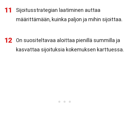
11
Sijoitusstrategian laatiminen auttaa
määrittämään, kuinka paljon ja mihin sijoittaa.
12
On suositeltavaa aloittaa pienillä summilla ja
kasvattaa sijoituksia kokemuksen karttuessa.