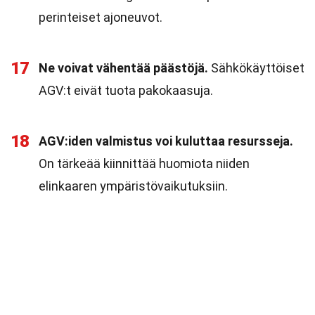
perinteiset ajoneuvot.
17
Ne voivat vähentää päästöjä.
Sähkökäyttöiset
AGV:t eivät tuota pakokaasuja.
18
AGV:iden valmistus voi kuluttaa resursseja.
On tärkeää kiinnittää huomiota niiden
elinkaaren ympäristövaikutuksiin.