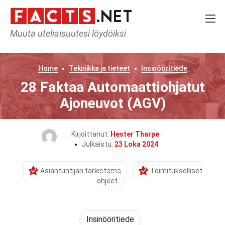
Muuta uteliaisuutesi löydöiksi
Home
Tekniikka ja tieteet
Insinööritiede
28 Faktaa Automaattiohjatut
Ajoneuvot (AGV)
Kirjoittanut:
Hester Tharpe
Julkaistu:
23 Loka 2024
Asiantuntijan tarkistama
Toimitukselliset
ohjeet
Insinööritiede