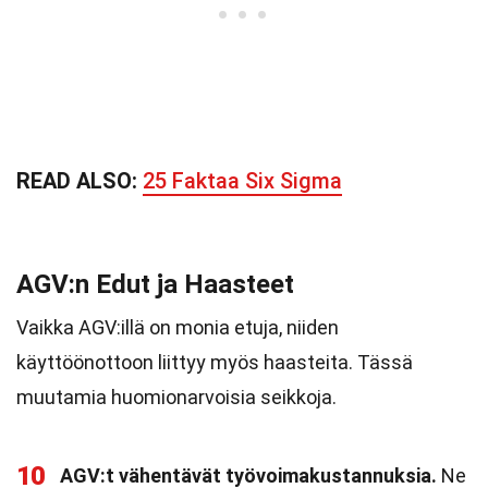
READ ALSO:
25 Faktaa Six Sigma
AGV:n Edut ja Haasteet
Vaikka AGV:illä on monia etuja, niiden
käyttöönottoon liittyy myös haasteita. Tässä
muutamia huomionarvoisia seikkoja.
10
AGV:t vähentävät työvoimakustannuksia.
Ne