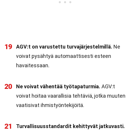
19
AGV:t on varustettu turvajärjestelmillä.
Ne
voivat pysähtyä automaattisesti esteen
havaitessaan.
20
Ne voivat vähentää työtapaturmia.
AGV:t
voivat hoitaa vaarallisia tehtäviä, jotka muuten
vaatisivat ihmistyöntekijöitä.
21
Turvallisuusstandardit kehittyvät jatkuvasti.