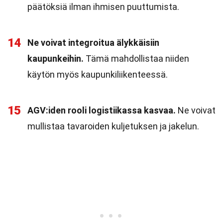
päätöksiä ilman ihmisen puuttumista.
14
Ne voivat integroitua älykkäisiin
kaupunkeihin.
Tämä mahdollistaa niiden
käytön myös kaupunkiliikenteessä.
15
AGV:iden rooli logistiikassa kasvaa.
Ne voivat
mullistaa tavaroiden kuljetuksen ja jakelun.