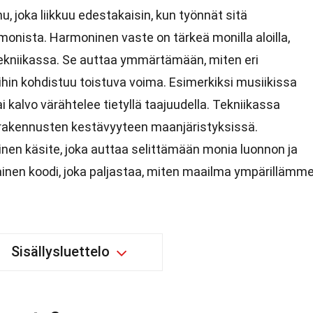
inu, joka liikkuu edestakaisin, kun työnnät sitä
rmonista. Harmoninen vaste on tärkeä monilla aloilla,
 tekniikassa. Se auttaa ymmärtämään, miten eri
iihin kohdistuu toistuva voima. Esimerkiksi musiikissa
ai kalvo värähtelee tietyllä taajuudella. Tekniikassa
 rakennusten kestävyyteen maanjäristyksissä.
inen käsite, joka auttaa selittämään monia luonnon ja
alainen koodi, joka paljastaa, miten maailma ympärillämm
Sisällysluettelo