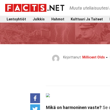
Muuta uteliaisuutesi 
Lentoyhtiöt
Julkkis
Hahmot
Kulttuuri Ja Taiteet
Kirjoittanut:
Millicent Olds
Mikä on harmoninen vaste?
Se o