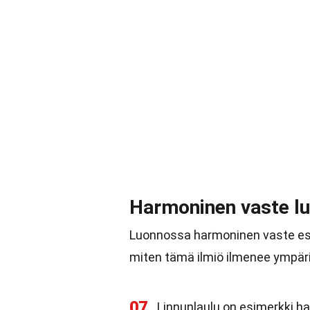
Harmoninen vaste l
Luonnossa harmoninen vaste esi
miten tämä ilmiö ilmenee ympä
07
Linnunlaulu on esimerkki h