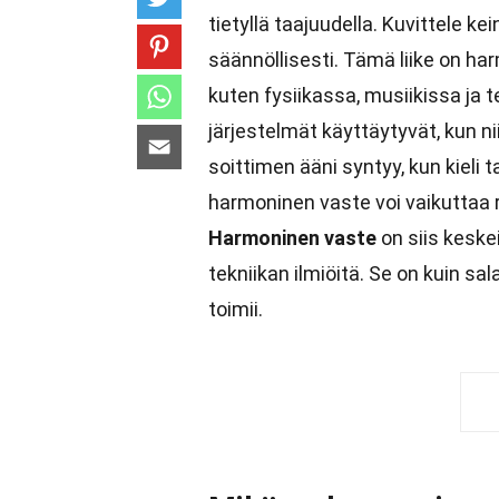
tietyllä taajuudella. Kuvittele ke
säännöllisesti. Tämä liike on ha
kuten fysiikassa, musiikissa ja
järjestelmät käyttäytyvät, kun n
soittimen ääni syntyy, kun kieli t
harmoninen vaste voi vaikuttaa
Harmoninen vaste
on siis keske
tekniikan ilmiöitä. Se on kuin s
toimii.