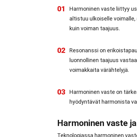
01
Harmoninen vaste liittyy use
altistuu ulkoiselle voimalle,
kuin voiman taajuus.
02
Resonanssi on erikoistapa
luonnollinen taajuus vastaa
voimakkaita värähtelyjä.
03
Harmoninen vaste on tärke
hyödyntävät harmonista vas
Harmoninen vaste ja
Teknologiassa harmoninen vaste