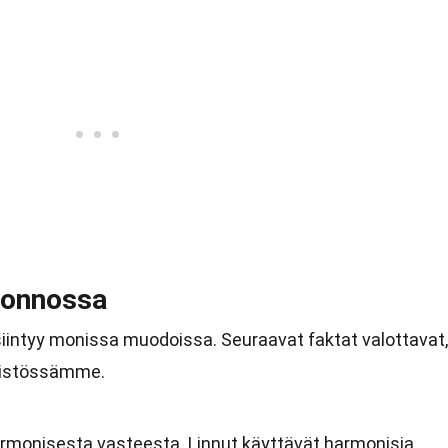
uonnossa
intyy monissa muodoissa. Seuraavat faktat valottavat,
ristössämme.
armonisesta vasteesta. Linnut käyttävät harmonisia