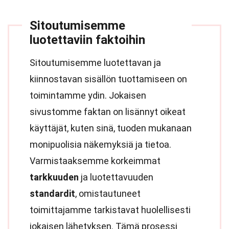
Sitoutumisemme
luotettaviin faktoihin
Sitoutumisemme luotettavan ja
kiinnostavan sisällön tuottamiseen on
toimintamme ydin. Jokaisen
sivustomme faktan on lisännyt oikeat
käyttäjät, kuten sinä, tuoden mukanaan
monipuolisia näkemyksiä ja tietoa.
Varmistaaksemme korkeimmat
tarkkuuden
ja luotettavuuden
standardit
, omistautuneet
toimittajamme tarkistavat huolellisesti
jokaisen lähetyksen. Tämä prosessi