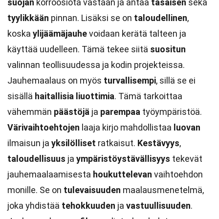
suojan
korroosiota vastaan ja antaa
tasaisen
sekä
tyylikkään
pinnan. Lisäksi se on
taloudellinen
,
koska
ylijäämäjauhe
voidaan kerätä talteen ja
käyttää uudelleen. Tämä tekee siitä
suositun
valinnan teollisuudessa ja kodin projekteissa.
Jauhemaalaus on myös
turvallisempi
, sillä se ei
sisällä
haitallisia liuottimia
. Tämä tarkoittaa
vähemmän
päästöjä
ja
parempaa
työympäristöä.
Värivaihtoehtojen
laaja kirjo mahdollistaa
luovan
ilmaisun ja
yksilölliset
ratkaisut.
Kestävyys
,
taloudellisuus
ja
ympäristöystävällisyys
tekevät
jauhemaalaamisesta
houkuttelevan
vaihtoehdon
monille. Se on
tulevaisuuden
maalausmenetelmä,
joka yhdistää
tehokkuuden
ja
vastuullisuuden
.