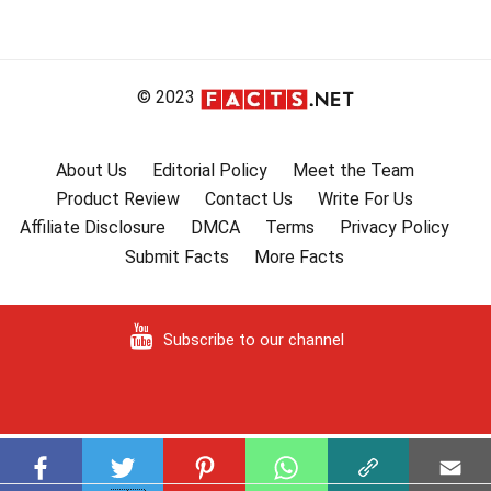
© 2023
About Us
Editorial Policy
Meet the Team
Product Review
Contact Us
Write For Us
Affiliate Disclosure
DMCA
Terms
Privacy Policy
Submit Facts
More Facts
Subscribe to our channel