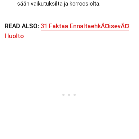
sään vaikutuksilta ja korroosiolta.
READ ALSO:
31 Faktaa EnnaltaehkÃ¤isevÃ¤
Huolto