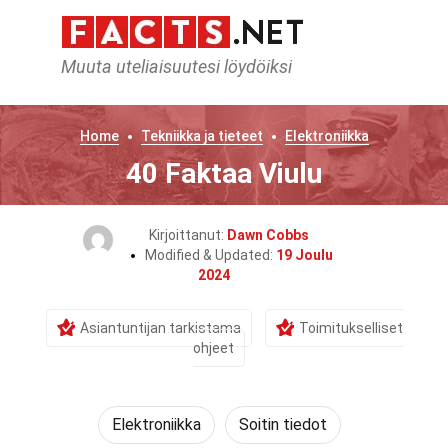
Muuta uteliaisuutesi löydöiksi
Home
Tekniikka ja tieteet
Elektroniikka
40 Faktaa Viulu
Kirjoittanut:
Dawn Cobbs
Modified & Updated:
19 Joulu
2024
Asiantuntijan tarkistama
Toimitukselliset
ohjeet
Elektroniikka
Soitin tiedot