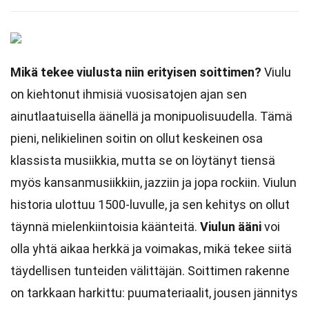
Mikä tekee viulusta niin erityisen soittimen?
Viulu
on kiehtonut ihmisiä vuosisatojen ajan sen
ainutlaatuisella äänellä ja monipuolisuudella. Tämä
pieni, nelikielinen soitin on ollut keskeinen osa
klassista musiikkia, mutta se on löytänyt tiensä
myös kansanmusiikkiin, jazziin ja jopa rockiin. Viulun
historia ulottuu 1500-luvulle, ja sen kehitys on ollut
täynnä mielenkiintoisia käänteitä.
Viulun ääni
voi
olla yhtä aikaa herkkä ja voimakas, mikä tekee siitä
täydellisen tunteiden välittäjän. Soittimen rakenne
on tarkkaan harkittu: puumateriaalit, jousen jännitys