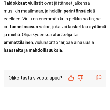
Taidokkaat viulistit
ovat jättäneet jälkensä
musiikin maailmaan, ja heidän
perintönsä
elää
edelleen. Viulu on enemmän kuin pelkkä soitin; se
on
tunneilmaisun
väline, joka voi koskettaa
sydämiä
ja
mieliä
. Olipa kyseessä
aloittelija
tai
ammattilainen
, viulunsoitto tarjoaa aina uusia
haasteita
ja
mahdollisuuksia
.
Oliko tästä sivusta apua?