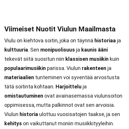
Viimeiset Nuotit Viulun Maailmasta
Viulu on kiehtova soitin, joka on täynnä
historiaa
ja
kulttuuria
. Sen
monipuolisuus
ja
kaunis ääni
tekevät siitä suositun niin
klassisen musiikin
kuin
populaarimusiikin
parissa. Viulun
rakenteen
ja
materiaalien
tunteminen voi syventää arvostusta
tätä soitinta kohtaan.
Harjoittelu
ja
omistautuminen
ovat avainasemassa viulunsoiton
oppimisessa, mutta palkinnot ovat sen arvoisia.
Viulun
historia
ulottuu vuosisatojen taakse, ja sen
kehitys
on vaikuttanut moniin musiikkityyleihin.