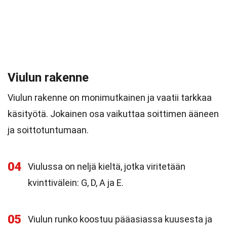
Viulun rakenne
Viulun rakenne on monimutkainen ja vaatii tarkkaa
käsityötä. Jokainen osa vaikuttaa soittimen ääneen
ja soittotuntumaan.
04
Viulussa on neljä kieltä, jotka viritetään
kvinttivälein: G, D, A ja E.
05
Viulun runko koostuu pääasiassa kuusesta ja