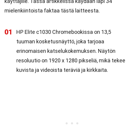
käyttäjille. Tässä artikkelissa käydään läpi 34
mielenkiintoista faktaa tästä laitteesta.
01
HP Elite c1030 Chromebookissa on 13,5
tuuman kosketusnäyttö, joka tarjoaa
erinomaisen katselukokemuksen. Näytön
resoluutio on 1920 x 1280 pikseliä, mikä tekee
kuvista ja videoista teräviä ja kirkkaita.