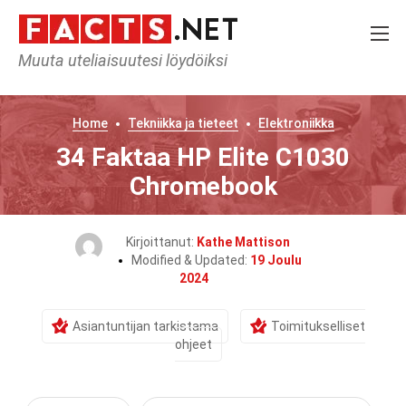
Muuta uteliaisuutesi löydöiksi
Home
Tekniikka ja tieteet
Elektroniikka
34 Faktaa HP Elite C1030
Chromebook
Kirjoittanut:
Kathe Mattison
Modified & Updated:
19 Joulu
2024
Asiantuntijan tarkistama
Toimitukselliset
ohjeet