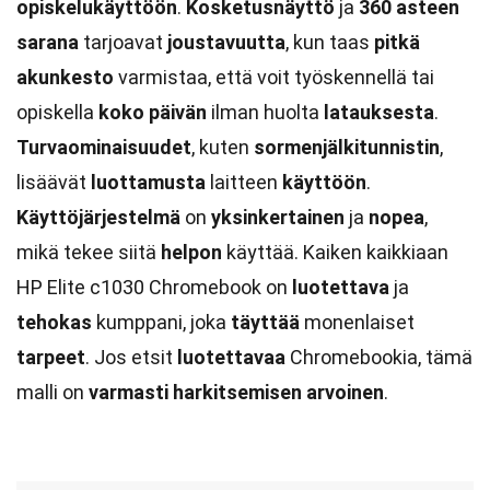
opiskelukäyttöön
.
Kosketusnäyttö
ja
360 asteen
sarana
tarjoavat
joustavuutta
, kun taas
pitkä
akunkesto
varmistaa, että voit työskennellä tai
opiskella
koko päivän
ilman huolta
latauksesta
.
Turvaominaisuudet
, kuten
sormenjälkitunnistin
,
lisäävät
luottamusta
laitteen
käyttöön
.
Käyttöjärjestelmä
on
yksinkertainen
ja
nopea
,
mikä tekee siitä
helpon
käyttää. Kaiken kaikkiaan
HP Elite c1030 Chromebook on
luotettava
ja
tehokas
kumppani, joka
täyttää
monenlaiset
tarpeet
. Jos etsit
luotettavaa
Chromebookia, tämä
malli on
varmasti harkitsemisen arvoinen
.