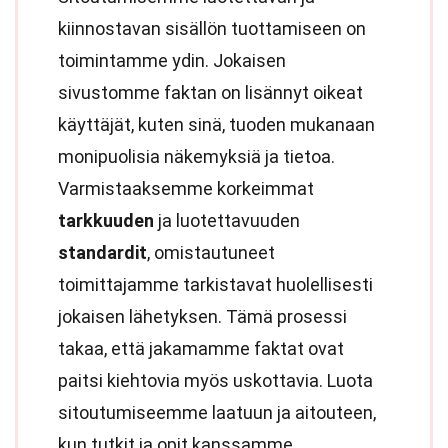
kiinnostavan sisällön tuottamiseen on
toimintamme ydin. Jokaisen
sivustomme faktan on lisännyt oikeat
käyttäjät, kuten sinä, tuoden mukanaan
monipuolisia näkemyksiä ja tietoa.
Varmistaaksemme korkeimmat
tarkkuuden
ja luotettavuuden
standardit
, omistautuneet
toimittajamme tarkistavat huolellisesti
jokaisen lähetyksen. Tämä prosessi
takaa, että jakamamme faktat ovat
paitsi kiehtovia myös uskottavia. Luota
sitoutumiseemme laatuun ja aitouteen,
kun tutkit ja opit kanssamme.