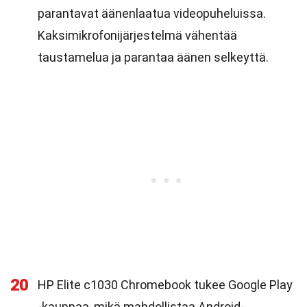
parantavat äänenlaatua videopuheluissa.
Kaksimikrofonijärjestelmä vähentää
taustamelua ja parantaa äänen selkeyttä.
20
HP Elite c1030 Chromebook tukee Google Play
-kauppaa, mikä mahdollistaa Android-