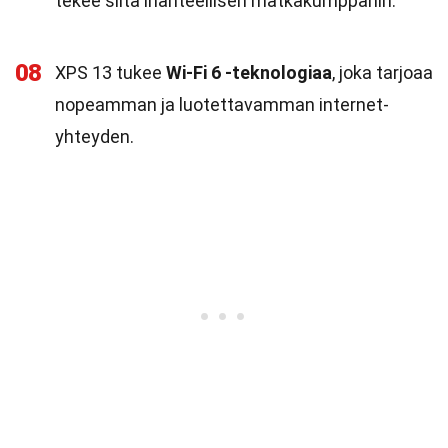
tekee siitä ihanteellisen matkakumppanin.
08
XPS 13 tukee
Wi-Fi 6 -teknologiaa
, joka tarjoaa
nopeamman ja luotettavamman internet-
yhteyden.