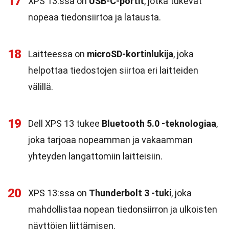
17
XPS 13:ssa on
USB-C-portit
, jotka tukevat
nopeaa tiedonsiirtoa ja latausta.
18
Laitteessa on
microSD-kortinlukija
, joka
helpottaa tiedostojen siirtoa eri laitteiden
välillä.
19
Dell XPS 13 tukee
Bluetooth 5.0 -teknologiaa
,
joka tarjoaa nopeamman ja vakaamman
yhteyden langattomiin laitteisiin.
20
XPS 13:ssa on
Thunderbolt 3 -tuki
, joka
mahdollistaa nopean tiedonsiirron ja ulkoisten
näyttöjen liittämisen.