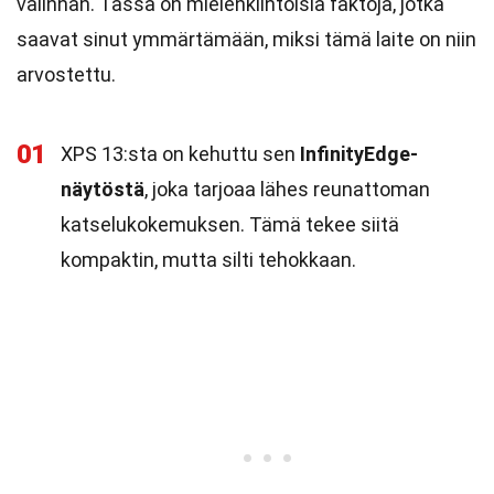
valinnan. Tässä on mielenkiintoisia faktoja, jotka
saavat sinut ymmärtämään, miksi tämä laite on niin
arvostettu.
01
XPS 13:sta on kehuttu sen
InfinityEdge-
näytöstä
, joka tarjoaa lähes reunattoman
katselukokemuksen. Tämä tekee siitä
kompaktin, mutta silti tehokkaan.