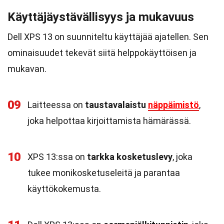
Käyttäjäystävällisyys ja mukavuus
Dell XPS 13 on suunniteltu käyttäjää ajatellen. Sen
ominaisuudet tekevät siitä helppokäyttöisen ja
mukavan.
09
Laitteessa on
taustavalaistu
näppäimistö
,
joka helpottaa kirjoittamista hämärässä.
10
XPS 13:ssa on
tarkka kosketuslevy
, joka
tukee monikosketuseleitä ja parantaa
käyttökokemusta.