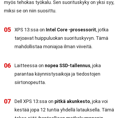
myös tehokas työkalu. Sen suorituskyky on yksi syy,
miksi se on niin suosittu.
05
XPS 13:ssa on
Intel Core -prosessorit
, jotka
tarjoavat huippuluokan suorituskyvyn. Tämä
mahdollistaa moniajoa ilman viiveitä.
06
Laitteessa on
nopea SSD-tallennus
, joka
parantaa käynnistysaikoja ja tiedostojen
siirtonopeutta.
07
Dell XPS 13:ssa on
pitkä akunkesto
, joka voi
kestää jopa 12 tuntia yhdellä latauksella. Tämä