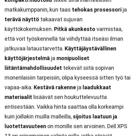
matkakumppanin, kun taas
tehokas prosessori
ja
terävä näyttö
takaavat sujuvan
käyttökokemuksen.
Pitkä akunkesto
varmistaa,
että voit työskennellä tai viihdyttää itseäsi ilman
jatkuvaa lataustarvetta.
Käyttäjäystävällinen
käyttöjärjestelmä
ja
monipuoliset
liitäntämahdollisuudet
tekevät siitä sopivan
monenlaisiin tarpeisiin, olipa kyseessä sitten työ tai
vapaa-aika.
Kestävä rakenne
ja
laadukkaat
materiaalit
lisäävät sen houkuttelevuutta
entisestään. Vaikka hinta saattaa olla korkeampi
kuin joillakin muilla malleilla,
sijoitus laatuun ja
luotettavuuteen
on monille sen arvoinen. Dell XPS
13 on erinomainen valinta niille, jotka etsivät