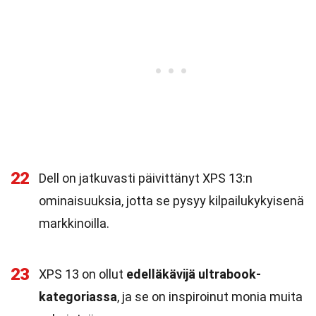
22
Dell on jatkuvasti päivittänyt XPS 13:n
ominaisuuksia, jotta se pysyy kilpailukykyisenä
markkinoilla.
23
XPS 13 on ollut
edelläkävijä ultrabook-
kategoriassa
, ja se on inspiroinut monia muita