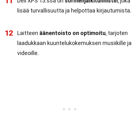
11
Dell XPS 13:ssa on
sormenjälkitunnistin
, joka
lisää turvallisuutta ja helpottaa kirjautumista.
12
Laitteen
äänentoisto on optimoitu
, tarjoten
laadukkaan kuuntelukokemuksen musiikille ja
videoille.