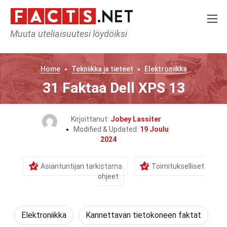
Muuta uteliaisuutesi löydöiksi
Home
Tekniikka ja tieteet
Elektroniikka
31 Faktaa Dell XPS 13
Kirjoittanut:
Jobey Lassiter
Modified & Updated:
19 Joulu
2024
Asiantuntijan tarkistama
Toimitukselliset
ohjeet
Elektroniikka
Kannettavan tietokoneen faktat