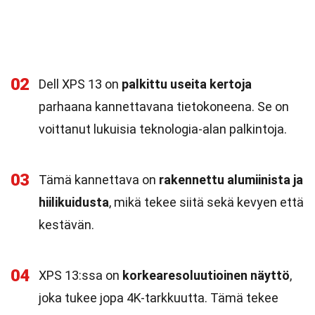
02
Dell XPS 13 on
palkittu useita kertoja
parhaana kannettavana tietokoneena. Se on
voittanut lukuisia teknologia-alan palkintoja.
03
Tämä kannettava on
rakennettu alumiinista ja
hiilikuidusta
, mikä tekee siitä sekä kevyen että
kestävän.
04
XPS 13:ssa on
korkearesoluutioinen näyttö
,
joka tukee jopa 4K-tarkkuutta. Tämä tekee