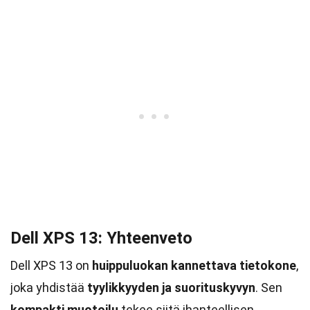
Dell XPS 13: Yhteenveto
Dell XPS 13 on
huippuluokan kannettava tietokone
,
joka yhdistää
tyylikkyyden ja suorituskyvyn
. Sen
kompakti muotoilu
tekee siitä ihanteellisen