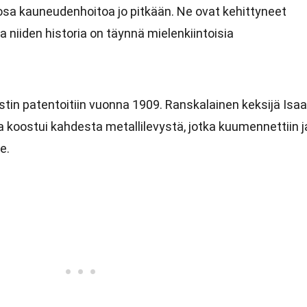
 osa kauneudenhoitoa jo pitkään. Ne ovat kehittyneet
a niiden historia on täynnä mielenkiintoisia
tin patentoitiin vuonna 1909. Ranskalainen keksijä Isa
oka koostui kahdesta metallilevystä, jotka kuumennettiin j
e.