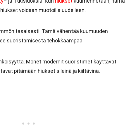
ty
– ja rikkisidoksia. Kun
hiukset
kuumennetaan, nämä
n hiukset voidaan muotoilla uudelleen.
lämmön tasaisesti. Tämä vähentää kuumuuden
ekee suoristamisesta tehokkaampaa.
hköisyyttä. Monet modernit suoristimet käyttävät
ttavat pitämään hiukset sileinä ja kiiltävinä.