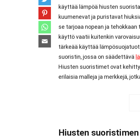
käyttää lämpöä hiusten suorista
kuumenevat ja puristavat hiuksia
se tarjoaa nopean ja tehokkaan ta
käyttö vaatii kuitenkin varovaisuut
tärkeää käyttää lämpösuojatuott
suoristin, jossa on säädettävä
l
Hiusten suoristimet ovat kehitty
erilaisia malleja ja merkkejä, jot
Hiusten suoristimen 