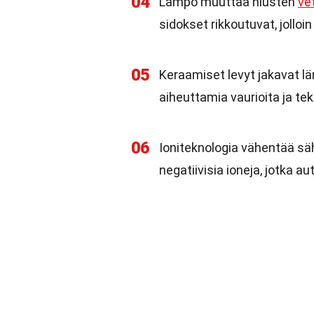
04
Lämpö muuttaa hiusten
ve
sidokset rikkoutuvat, jolloi
05
Keraamiset levyt jakavat 
aiheuttamia vaurioita ja t
06
Ioniteknologia vähentää sä
negatiivisia ioneja, jotka au