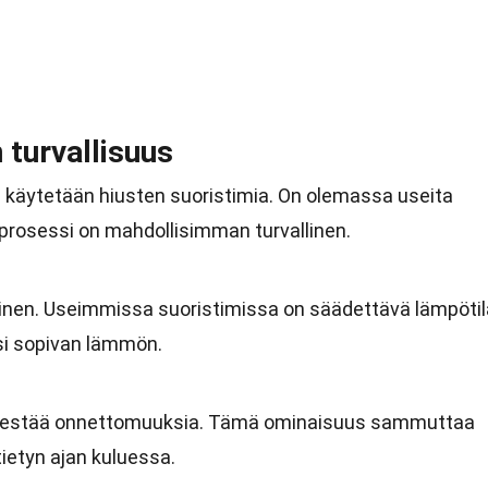
 turvallisuus
un käytetään hiusten suoristimia. On olemassa useita
sprosessi on mahdollisimman turvallinen.
nen. Useimmissa suoristimissa on säädettävä lämpötil
lesi sopivan lämmön.
estää onnettomuuksia. Tämä ominaisuus sammuttaa
 tietyn ajan kuluessa.