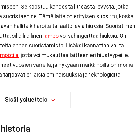
miseen. Se koostuu kahdesta litteästä levystä, jotka
 suoristaen ne. Tämä laite on erityisen suosittu, koska
van hallita kiharoita tai aaltoilevia hiuksia. Suoristimen
ta, sillä liiallinen
lämpö
voi vahingoittaa hiuksia. On
eita ennen suoristamista. Lisäksi kannattaa valita
ämpötila
, jotta voi mukauttaa laitteen eri hiustyypeille.
neet vuosien varrella, ja nykyään markkinoilla on monia
ka tarjoavat erilaisia ominaisuuksia ja teknologioita.
Sisällysluettelo
historia