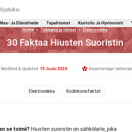
löydöiksi
Maa- Ja Elämätiede
Tapahtumat
Kuntoilu Ja Hyvinvointi
Home
Tekniikka ja tieteet
Elektroniikka
30 Faktaa Hiusten Suoristin
Modified & Updated:
19 Joulu 2024
Asiantuntijan tarkist
Elektroniikka
Kodinkonefaktat
en se toimii?
Hiusten suoristin on sähkölaite, joka