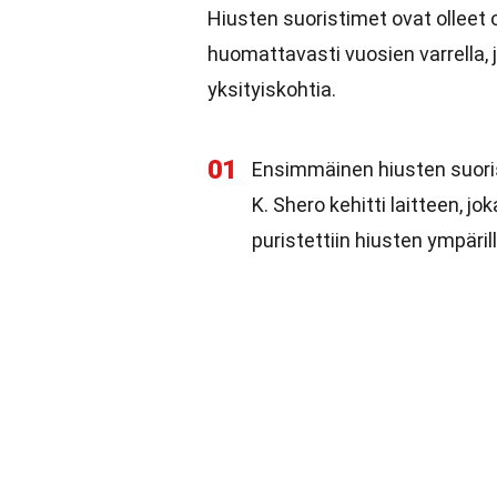
Hiusten suoristimet ovat olleet
huomattavasti vuosien varrella, j
yksityiskohtia.
01
Ensimmäinen hiusten suoris
K. Shero kehitti laitteen, j
puristettiin hiusten ympärill