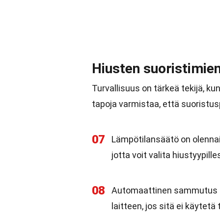
Hiusten suoristimien
Turvallisuus on tärkeä tekijä, k
tapoja varmistaa, että suoristu
07
Lämpötilansäätö on olennai
jotta voit valita hiustyypil
08
Automaattinen sammutus 
laitteen, jos sitä ei käytetä