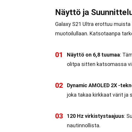
Näyttö ja Suunnittel
Galaxy S21 Ultra erottuu muista ä
muotoilullaan. Katsotaanpa tark
01
Näyttö on 6,8 tuumaa
: Tä
olitpa sitten katsomassa vi
02
Dynamic AMOLED 2X -tekn
joka takaa kirkkaat värit ja
03
120 Hz virkistystaajuus
: S
nautinnollista.