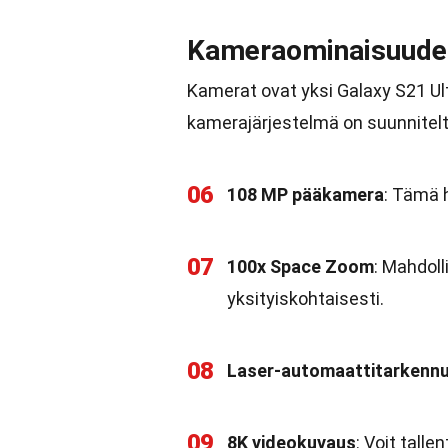
Kameraominaisuude
Kamerat ovat yksi Galaxy S21 Ul
kamerajärjestelmä on suunnitelt
06
108 MP pääkamera
: Tämä 
07
100x Space Zoom
: Mahdol
yksityiskohtaisesti.
08
Laser-automaattitarkenn
09
8K videokuvaus
: Voit tall