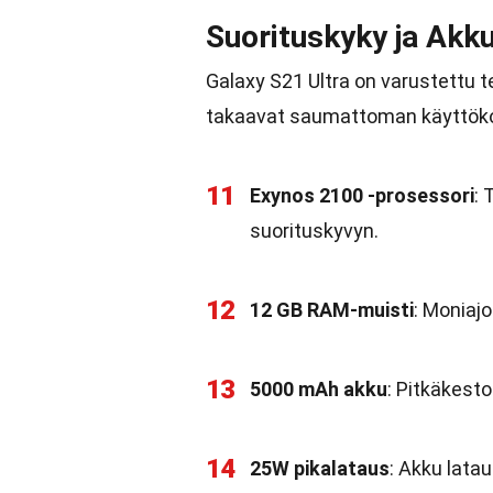
Suorituskyky ja Akk
Galaxy S21 Ultra on varustettu te
takaavat saumattoman käyttö
11
Exynos 2100 -prosessori
: 
suorituskyvyn.
12
12 GB RAM-muisti
: Moniajo
13
5000 mAh akku
: Pitkäkesto
14
25W pikalataus
: Akku lata