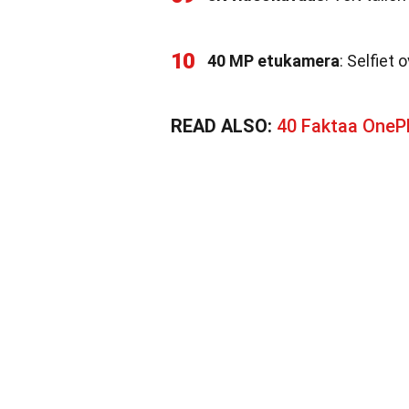
10
40 MP etukamera
: Selfiet 
READ ALSO:
40 Faktaa OneP