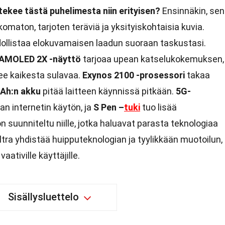
tekee tästä puhelimesta niin erityisen?
Ensinnäkin, sen
omaton, tarjoten teräviä ja yksityiskohtaisia kuvia.
llistaa elokuvamaisen laadun suoraan taskustasi.
 AMOLED 2X -näyttö
tarjoaa upean katselukokemuksen,
ee kaikesta sulavaa.
Exynos 2100 -prosessori
takaa
Ah:n akku
pitää laitteen käynnissä pitkään.
5G-
n internetin käytön, ja
S Pen –
tuki
tuo lisää
 suunniteltu niille, jotka haluavat parasta teknologiaa
tra yhdistää huipputeknologian ja tyylikkään muotoilun,
aativille käyttäjille.
Sisällysluettelo