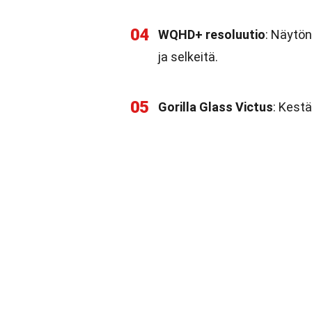
04
WQHD+ resoluutio
: Näytön
ja selkeitä.
05
Gorilla Glass Victus
: Kestä