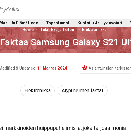
löydöiksi
Maa- Ja Elämätiede
Tapahtumat
Kuntoilu Ja Hyvinvointi
Home
Tekniikka ja tieteet
Elektroniikka
 Faktaa Samsung Galaxy S21 Ul
Modified & Updated:
11 Marras 2024
Asiantuntijan tarkist
Elektroniikka
Älypuhelimen faktat
i markkinoiden huippupuhelimista, joka tarjoaa monia