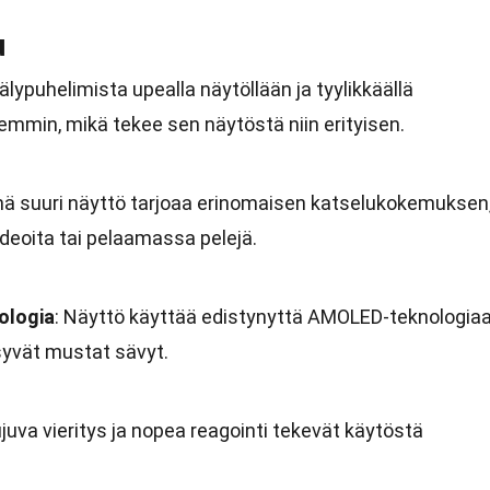
u
lypuhelimista upealla näytöllään ja tyylikkäällä
emmin, mikä tekee sen näytöstä niin erityisen.
mä suuri näyttö tarjoaa erinomaisen katselukokemuksen
deoita tai pelaamassa pelejä.
ologia
: Näyttö käyttää edistynyttä AMOLED-teknologiaa
 syvät mustat sävyt.
ujuva vieritys ja nopea reagointi tekevät käytöstä