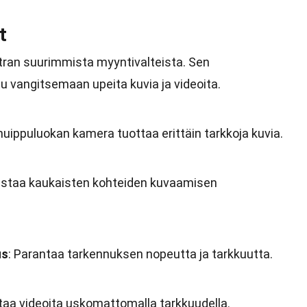
t
tran suurimmista myyntivalteista. Sen
u vangitsemaan upeita kuvia ja videoita.
huippuluokan kamera tuottaa erittäin tarkkoja kuvia.
listaa kaukaisten kohteiden kuvaamisen
us
: Parantaa tarkennuksen nopeutta ja tarkkuutta.
entaa videoita uskomattomalla tarkkuudella.