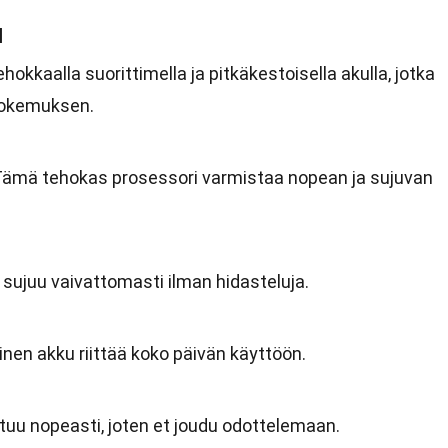
u
hokkaalla suorittimella ja pitkäkestoisella akulla, jotka
kokemuksen.
Tämä tehokas prosessori varmistaa nopean ja sujuvan
 sujuu vaivattomasti ilman hidasteluja.
inen akku riittää koko päivän käyttöön.
utuu nopeasti, joten et joudu odottelemaan.