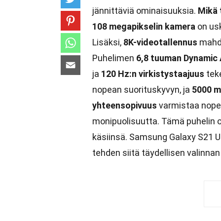
jännittäviä ominaisuuksia.
Mikä 
108 megapikselin kamera
on usk
Lisäksi,
8K-videotallennus
mahdo
Puhelimen
6,8 tuuman Dynamic
ja
120 Hz:n virkistystaajuus
tek
nopean suorituskyvyn, ja
5000 m
yhteensopivuus
varmistaa nopea
monipuolisuutta. Tämä puhelin on
käsiinsä. Samsung Galaxy S21 Ul
tehden siitä täydellisen valinnan v