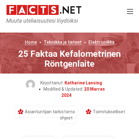
Muuta uteliaisuutesi löydöiksi
Home
Tekniikka ja tieteet
Elektroniikka
25 Faktaa Kefalometrinen
Röntgenlaite
Kirjoittanut:
Katharine Lansing
Modified & Updated:
20 Marras
2024
Asiantuntijan tarkistama
Toimitukselliset
ohjeet