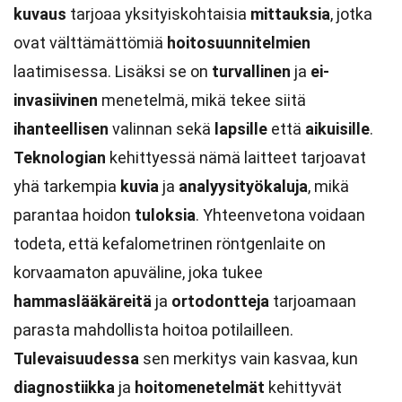
kuvaus
tarjoaa yksityiskohtaisia
mittauksia
, jotka
ovat välttämättömiä
hoitosuunnitelmien
laatimisessa. Lisäksi se on
turvallinen
ja
ei-
invasiivinen
menetelmä, mikä tekee siitä
ihanteellisen
valinnan sekä
lapsille
että
aikuisille
.
Teknologian
kehittyessä nämä laitteet tarjoavat
yhä tarkempia
kuvia
ja
analyysityökaluja
, mikä
parantaa hoidon
tuloksia
. Yhteenvetona voidaan
todeta, että kefalometrinen röntgenlaite on
korvaamaton apuväline, joka tukee
hammaslääkäreitä
ja
ortodontteja
tarjoamaan
parasta mahdollista hoitoa potilailleen.
Tulevaisuudessa
sen merkitys vain kasvaa, kun
diagnostiikka
ja
hoitomenetelmät
kehittyvät