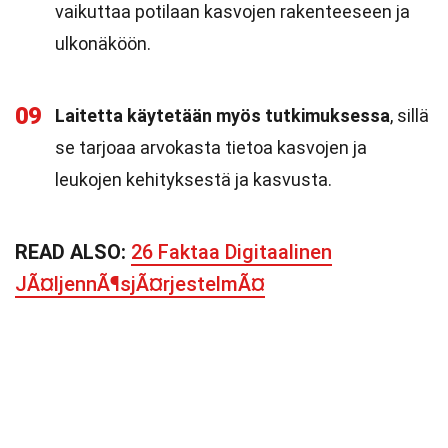
vaikuttaa potilaan kasvojen rakenteeseen ja
ulkonäköön.
09
Laitetta käytetään myös tutkimuksessa
, sillä
se tarjoaa arvokasta tietoa kasvojen ja
leukojen kehityksestä ja kasvusta.
READ ALSO:
26 Faktaa Digitaalinen
JÃ¤ljennÃ¶sjÃ¤rjestelmÃ¤