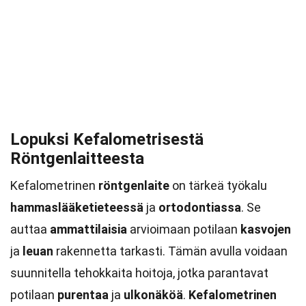
Lopuksi Kefalometrisestä
Röntgenlaitteesta
Kefalometrinen
röntgenlaite
on tärkeä työkalu
hammaslääketieteessä
ja
ortodontiassa
. Se
auttaa
ammattilaisia
arvioimaan potilaan
kasvojen
ja
leuan
rakennetta tarkasti. Tämän avulla voidaan
suunnitella tehokkaita hoitoja, jotka parantavat
potilaan
purentaa
ja
ulkonäköä
.
Kefalometrinen