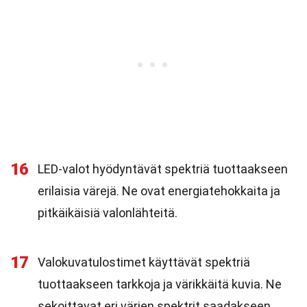
16
LED-valot hyödyntävät spektriä tuottaakseen
erilaisia värejä. Ne ovat energiatehokkaita ja
pitkäikäisiä valonlähteitä.
17
Valokuvatulostimet käyttävät spektriä
tuottaakseen tarkkoja ja värikkäitä kuvia. Ne
sekoittavat eri värien spektrit saadakseen