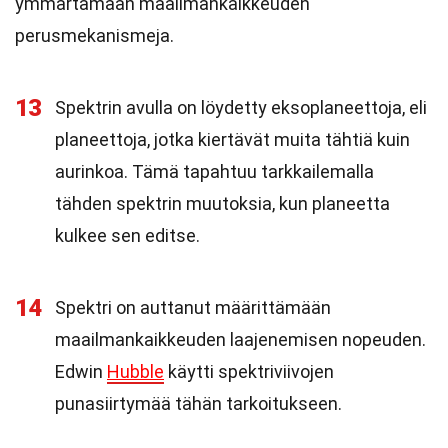
ymmärtämään maailmankaikkeuden
perusmekanismeja.
13
Spektrin avulla on löydetty eksoplaneettoja, eli
planeettoja, jotka kiertävät muita tähtiä kuin
aurinkoa. Tämä tapahtuu tarkkailemalla
tähden spektrin muutoksia, kun planeetta
kulkee sen editse.
14
Spektri on auttanut määrittämään
maailmankaikkeuden laajenemisen nopeuden.
Edwin
Hubble
käytti spektriviivojen
punasiirtymää tähän tarkoitukseen.