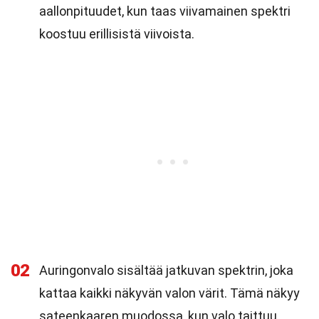
aallonpituudet, kun taas viivamainen spektri
koostuu erillisistä viivoista.
02
Auringonvalo sisältää jatkuvan spektrin, joka
kattaa kaikki näkyvän valon värit. Tämä näkyy
sateenkaaren muodossa, kun valo taittuu