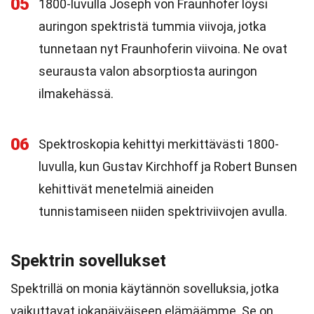
05
1800-luvulla Joseph von Fraunhofer löysi
auringon spektristä tummia viivoja, jotka
tunnetaan nyt Fraunhoferin viivoina. Ne ovat
seurausta valon absorptiosta auringon
ilmakehässä.
06
Spektroskopia kehittyi merkittävästi 1800-
luvulla, kun Gustav Kirchhoff ja Robert Bunsen
kehittivät menetelmiä aineiden
tunnistamiseen niiden spektriviivojen avulla.
Spektrin sovellukset
Spektrillä on monia käytännön sovelluksia, jotka
vaikuttavat jokapäiväiseen elämäämme. Se on