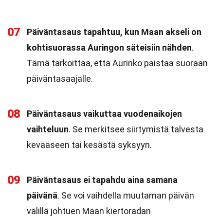
07
Päiväntasaus tapahtuu, kun Maan akseli on
kohtisuorassa Auringon säteisiin nähden
.
Tämä tarkoittaa, että Aurinko paistaa suoraan
päiväntasaajalle.
08
Päiväntasaus vaikuttaa vuodenaikojen
vaihteluun
. Se merkitsee siirtymistä talvesta
kevääseen tai kesästä syksyyn.
09
Päiväntasaus ei tapahdu aina samana
päivänä
. Se voi vaihdella muutaman päivän
välillä johtuen Maan kiertoradan