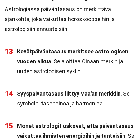
Astrologiassa päiväntasaus on merkittävä
ajankohta, joka vaikuttaa horoskooppeihin ja
astrologisiin ennusteisiin.
13
Kevätpäiväntasaus merkitsee astrologisen
vuoden alkua
. Se aloittaa Oinaan merkin ja
uuden astrologisen syklin.
14
Syyspäiväntasaus liittyy Vaa'an merkkiin
. Se
symboloi tasapainoa ja harmoniaa.
15
Monet astrologit uskovat, että päiväntasaus
vaikuttaa ihmisten energioihin ja tunteisiin
. Se