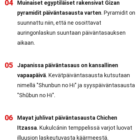
04
Muinaiset egyptiläiset rakensivat Gizan
pyramidit päiväntasausta varten
. Pyramidit on
suunnattu niin, että ne osoittavat
auringonlaskun suuntaan päiväntasauksen
aikaan.
05
Japanissa päiväntasaus on kansallinen
vapaapäivä
. Kevätpäiväntasausta kutsutaan
nimellä "Shunbun no Hi" ja syyspäiväntasausta
"Shūbun no Hi".
06
Mayat juhlivat päiväntasausta Chichen
Itzassa
. Kukulcánin temppelissä varjot luovat
illuusion laskeutuvasta käärmeestä.