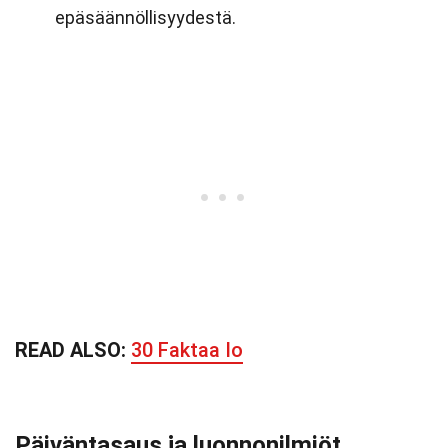
epäsäännöllisyydestä.
READ ALSO:
30 Faktaa Io
Päiväntasaus ja luonnonilmiöt