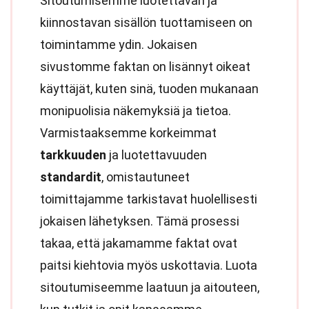
Sitoutumisemme luotettavan ja
kiinnostavan sisällön tuottamiseen on
toimintamme ydin. Jokaisen
sivustomme faktan on lisännyt oikeat
käyttäjät, kuten sinä, tuoden mukanaan
monipuolisia näkemyksiä ja tietoa.
Varmistaaksemme korkeimmat
tarkkuuden
ja luotettavuuden
standardit
, omistautuneet
toimittajamme tarkistavat huolellisesti
jokaisen lähetyksen. Tämä prosessi
takaa, että jakamamme faktat ovat
paitsi kiehtovia myös uskottavia. Luota
sitoutumiseemme laatuun ja aitouteen,