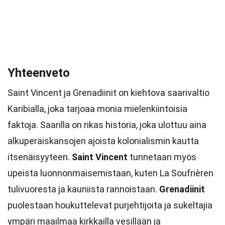
Yhteenveto
Saint Vincent ja Grenadiinit on kiehtova saarivaltio
Karibialla, joka tarjoaa monia mielenkiintoisia
faktoja. Saarilla on rikas historia, joka ulottuu aina
alkuperäiskansojen ajoista kolonialismin kautta
itsenäisyyteen.
Saint Vincent
tunnetaan myös
upeista luonnonmaisemistaan, kuten La Soufrièren
tulivuoresta ja kauniista rannoistaan.
Grenadiinit
puolestaan houkuttelevat purjehtijoita ja sukeltajia
ympäri maailmaa kirkkailla vesillään ja