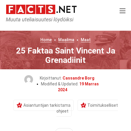
Muuta uteliaisuutesi löydöiksi
Home
Maailma
Maat
25 Faktaa Saint Vincent Ja
Grenadiinit
Kirjoittanut:
Cassandre Borg
Modified & Updated:
19 Marras
2024
Asiantuntijan tarkistama
Toimitukselliset
ohjeet