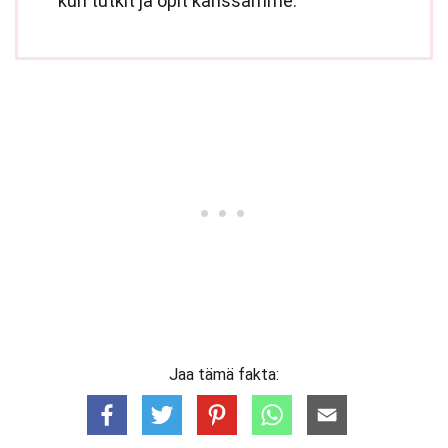
kun tutkit ja opit kanssamme.
Jaa tämä fakta: