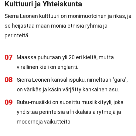
Kulttuuri ja Yhteiskunta
Sierra Leonen kulttuuri on monimuotoinen ja rikas, ja
se heijastaa maan monia etnisiä ryhmiä ja
perinteitä.
07
Maassa puhutaan yli 20 eri kieltä, mutta
virallinen kieli on englanti.
08
Sierra Leonen kansallispuku, nimeltään "gara",
on värikäs ja käsin värjätty kankainen asu.
09
Bubu-musiikki on suosittu musiikkityyli, joka
yhdistää perinteisiä afrikkalaisia rytmejä ja
moderneja vaikutteita.