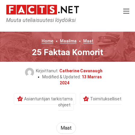
Muuta uteliaisuutesi löydöiksi
Home
Maailma
Maat
25 Faktaa Komorit
Kirjoittanut:
Catherine Cavanaugh
Modified & Updated:
13 Marras
2024
Asiantuntijan tarkistama
Toimitukselliset
ohjeet
Maat