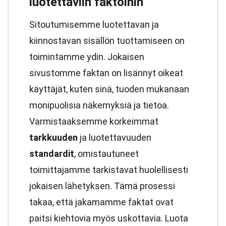
luotettaviin faktoihin
Sitoutumisemme luotettavan ja
kiinnostavan sisällön tuottamiseen on
toimintamme ydin. Jokaisen
sivustomme faktan on lisännyt oikeat
käyttäjät, kuten sinä, tuoden mukanaan
monipuolisia näkemyksiä ja tietoa.
Varmistaaksemme korkeimmat
tarkkuuden
ja luotettavuuden
standardit
, omistautuneet
toimittajamme tarkistavat huolellisesti
jokaisen lähetyksen. Tämä prosessi
takaa, että jakamamme faktat ovat
paitsi kiehtovia myös uskottavia. Luota