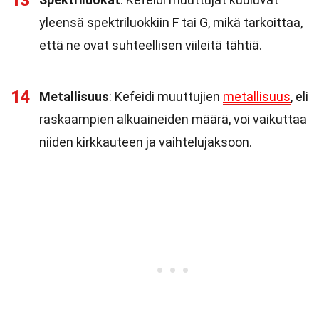
13
yleensä spektriluokkiin F tai G, mikä tarkoittaa,
että ne ovat suhteellisen viileitä tähtiä.
14
Metallisuus
: Kefeidi muuttujien
metallisuus
, eli
raskaampien alkuaineiden määrä, voi vaikuttaa
niiden kirkkauteen ja vaihtelujaksoon.