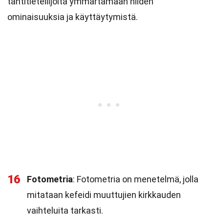
tähtitieteilijöitä ymmärtämään niiden
ominaisuuksia ja käyttäytymistä.
16
Fotometria
: Fotometria on menetelmä, jolla
mitataan kefeidi muuttujien kirkkauden
vaihteluita tarkasti.