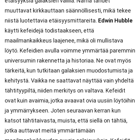
etäisyyksiä galaksien välillä. Nämä tähdet
muuttavat kirkkauttaan säännöllisesti, mikä tekee
niistä luotettavia etäisyysmittareita.
Edwin Hubble
käytti kefeidejä todistaakseen, että
maailmankaikkeus laajenee, mikä oli mullistava
löytö. Kefeidien avulla voimme ymmärtää paremmin
universumin rakennetta ja historiaa. Ne ovat myös
tärkeitä, kun tutkitaan galaksien muodostumista ja
kehitystä. Vaikka ne saattavat näyttää vain yhdeltä
tähtityypiltä, niiden merkitys on valtava. Kefeidit
ovat kuin avaimia, jotka avaavat ovia uusiin löytöihin
ja ymmärrykseen. Joten seuraavan kerran kun
katsot tähtitaivasta, muista, että siellä on tähtiä,
jotka auttavat meitä ymmärtämään