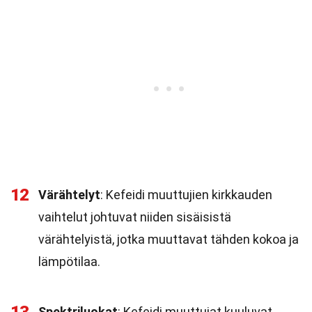
12
Värähtelyt
: Kefeidi muuttujien kirkkauden
vaihtelut johtuvat niiden sisäisistä
värähtelyistä, jotka muuttavat tähden kokoa ja
lämpötilaa.
Spektriluokat
: Kefeidi muuttujat kuuluvat