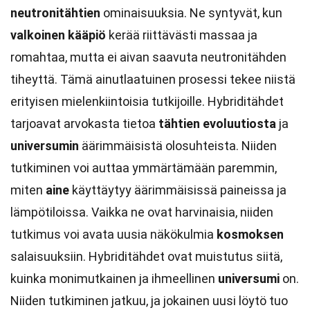
neutronitähtien
ominaisuuksia. Ne syntyvät, kun
valkoinen kääpiö
kerää riittävästi massaa ja
romahtaa, mutta ei aivan saavuta neutronitähden
tiheyttä. Tämä ainutlaatuinen prosessi tekee niistä
erityisen mielenkiintoisia tutkijoille. Hybriditähdet
tarjoavat arvokasta tietoa
tähtien evoluutiosta
ja
universumin
äärimmäisistä olosuhteista. Niiden
tutkiminen voi auttaa ymmärtämään paremmin,
miten
aine
käyttäytyy äärimmäisissä paineissa ja
lämpötiloissa. Vaikka ne ovat harvinaisia, niiden
tutkimus voi avata uusia näkökulmia
kosmoksen
salaisuuksiin. Hybriditähdet ovat muistutus siitä,
kuinka monimutkainen ja ihmeellinen
universumi
on.
Niiden tutkiminen jatkuu, ja jokainen uusi löytö tuo