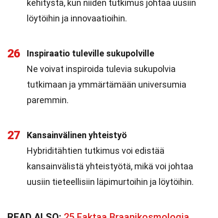
kehitystä, kun niiden tutkimus johtaa uusiin
löytöihin ja innovaatioihin.
26
Inspiraatio tuleville sukupolville
Ne voivat inspiroida tulevia sukupolvia
tutkimaan ja ymmärtämään universumia
paremmin.
27
Kansainvälinen yhteistyö
Hybriditähtien tutkimus voi edistää
kansainvälistä yhteistyötä, mikä voi johtaa
uusiin tieteellisiin läpimurtoihin ja löytöihin.
READ ALSO:
25 Faktaa Braanikosmologia