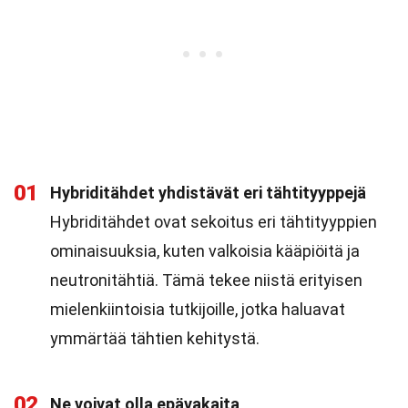
01
Hybriditähdet yhdistävät eri tähtityyppejä
Hybriditähdet ovat sekoitus eri tähtityyppien
ominaisuuksia, kuten valkoisia kääpiöitä ja
neutronitähtiä. Tämä tekee niistä erityisen
mielenkiintoisia tutkijoille, jotka haluavat
ymmärtää tähtien kehitystä.
02
Ne voivat olla epävakaita