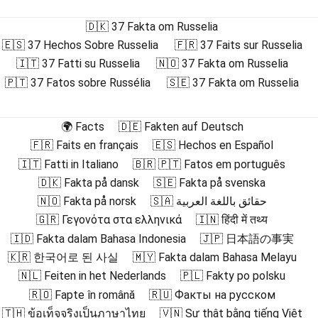
🇩🇰 37 Fakta om Russelia
🇪🇸 37 Hechos Sobre Russelia
🇫🇷 37 Faits sur Russelia
🇮🇹 37 Fatti su Russelia
🇳🇴 37 Fakta om Russelia
🇵🇹 37 Fatos sobre Russélia
🇸🇪 37 Fakta om Russelia
🌍 Facts
🇩🇪 Fakten auf Deutsch
🇫🇷 Faits en français
🇪🇸 Hechos en Español
🇮🇹 Fatti in Italiano
🇧🇷 🇵🇹 Fatos em português
🇩🇰 Fakta på dansk
🇸🇪 Fakta på svenska
🇳🇴 Fakta på norsk
🇸🇦 حقائق باللغة العربية
🇬🇷 Γεγονότα στα ελληνικά
🇮🇳 हिंदी में तथ्य
🇮🇩 Fakta dalam Bahasa Indonesia
🇯🇵 日本語の事実
🇰🇷 한국어로 된 사실
🇲🇾 Fakta dalam Bahasa Melayu
🇳🇱 Feiten in het Nederlands
🇵🇱 Fakty po polsku
🇷🇴 Fapte în română
🇷🇺 Факты на русском
🇹🇭 ข้อเท็จจริงเป็นภาษาไทย
🇻🇳 Sự thật bằng tiếng Việt