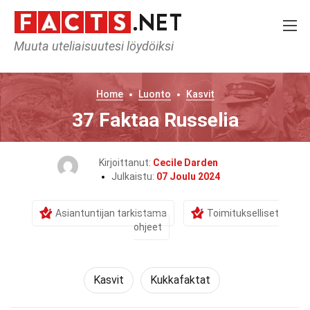
Muuta uteliaisuutesi löydöiksi
Home
Luonto
Kasvit
37 Faktaa Russelia
Kirjoittanut:
Cecile Darden
Julkaistu:
07 Joulu 2024
Asiantuntijan tarkistama
Toimitukselliset
ohjeet
Kasvit
Kukkafaktat