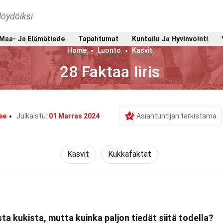
löydöiksi
Maa- Ja Elämätiede
Tapahtumat
Kuntoilu Ja Hyvinvointi
Home
Luonto
Kasvit
28 Faktaa Iiris
ee
Julkaistu:
01 Marras 2024
Asiantuntijan tarkistama
Kasvit
Kukkafaktat
ta kukista, mutta kuinka paljon tiedät siitä todella?