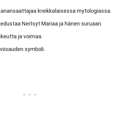
a sanansaattajaa kreikkalaisessa mytologiassa.
is edustaa Neitsyt Mariaa ja hänen suruaan.
hkeutta ja voimaa.
 viisauden symboli.