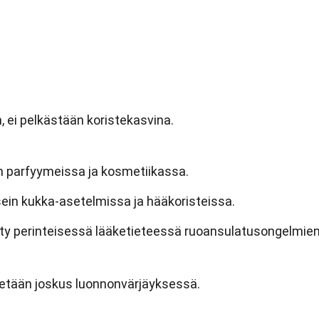
n, ei pelkästään koristekasvina.
än parfyymeissa ja kosmetiikassa.
sein kukka-asetelmissa ja hääkoristeissa.
etty perinteisessä lääketieteessä ruoansulatusongelmie
äytetään joskus luonnonvärjäyksessä.