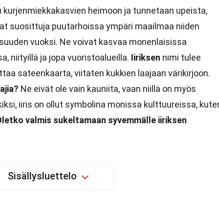
 kurjenmiekkakasvien heimoon ja tunnetaan upeista,
at suosittuja puutarhoissa ympäri maailmaa niiden
isuuden vuoksi. Ne voivat kasvaa monenlaisissa
 niityillä ja jopa vuoristoalueilla.
Iiriksen
nimi tulee
ittaa sateenkaarta, viitaten kukkien laajaan värikirjoon.
lajia?
Ne eivät ole vain kauniita, vaan niillä on myös
kiksi, iiris on ollut symbolina monissa kulttuureissa, kute
letko valmis sukeltamaan syvemmälle iiriksen
Sisällysluettelo