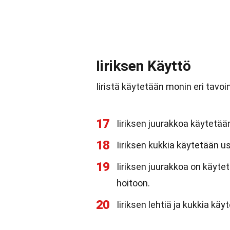
Iiriksen Käyttö
Iiristä käytetään monin eri tavoi
17
Iiriksen juurakkoa käytetä
18
Iiriksen kukkia käytetään u
19
Iiriksen juurakkoa on käyt
hoitoon.
20
Iiriksen lehtiä ja kukkia k