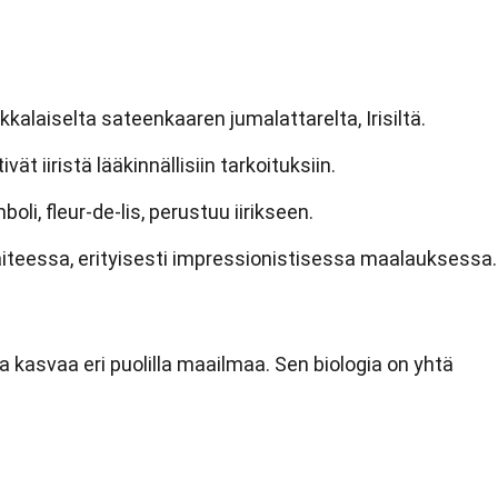
kkalaiselta sateenkaaren jumalattarelta, Irisiltä.
ät iiristä lääkinnällisiin tarkoituksiin.
li, fleur-de-lis, perustuu iirikseen.
 taiteessa, erityisesti impressionistisessa maalauksessa.
a kasvaa eri puolilla maailmaa. Sen biologia on yhtä