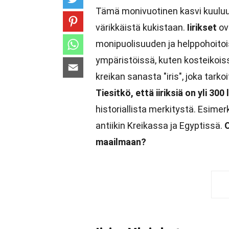
Tämä monivuotinen kasvi kuuluu
värikkäistä kukistaan.
Iirikset
ov
monipuolisuuden ja helppohoito
ympäristöissä, kuten kosteikoissa,
kreikan sanasta "iris", joka tarko
Tiesitkö, että iiriksiä on yli 300 
historiallista merkitystä. Esimer
antiikin Kreikassa ja Egyptissä.
O
maailmaan?