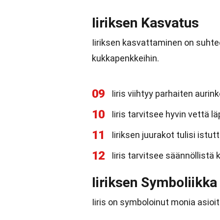
Iiriksen Kasvatus
Iiriksen kasvattaminen on suhteel
kukkapenkkeihin.
09
Iiris viihtyy parhaiten auri
10
Iiris tarvitsee hyvin vettä
11
Iiriksen juurakot tulisi ist
12
Iiris tarvitsee säännöllistä 
Iiriksen Symboliikka
Iiris on symboloinut monia asioit