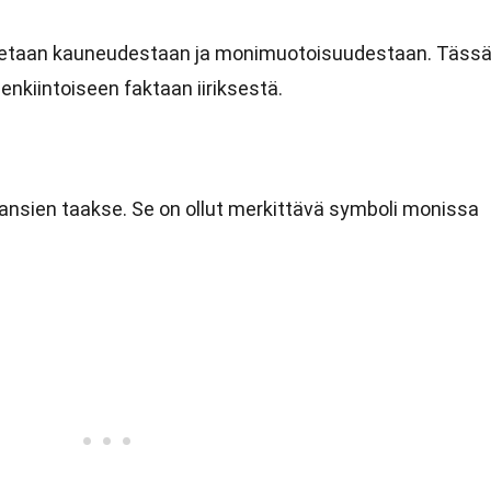
tunnetaan kauneudestaan ja monimuotoisuudestaan. Täss
nkiintoiseen faktaan iiriksestä.
uhansien taakse. Se on ollut merkittävä symboli monissa