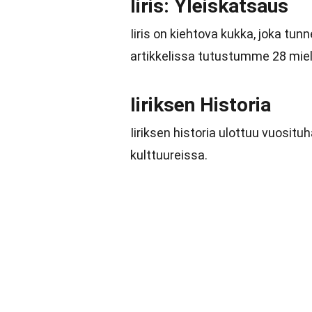
Iiris: Yleiskatsaus
Iiris on kiehtova kukka, joka 
artikkelissa tutustumme 28 miele
Iiriksen Historia
Iiriksen historia ulottuu vuosit
kulttuureissa.