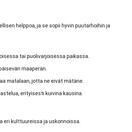
lisen helppoa, ja se sopii hyvin puutarhoihin ja
nkoisessa tai puolivarjoisessa paikassa.
 läpäisevän maaperän.
uttaa matalaan, jotta ne eivät mätäne.
kastelua, erityisesti kuivina kausina.
a eri kulttuureissa ja uskonnoissa.