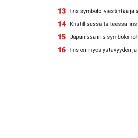
13
Iiris symboloi viestintää j
14
Kristillisessä taiteessa iir
15
Japanissa iiris symboloi ro
16
Iiris on myös ystävyyden ja