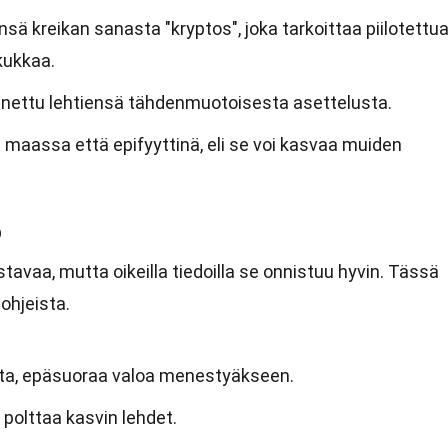
ä kreikan sanasta "kryptos", joka tarkoittaa piilotettua
 kukkaa.
nnettu lehtiensä tähdenmuotoisesta asettelusta.
 maassa että epifyyttinä, eli se voi kasvaa muiden
o
tavaa, mutta oikeilla tiedoilla se onnistuu hyvin. Tässä
ohjeista.
sta, epäsuoraa valoa menestyäkseen.
 polttaa kasvin lehdet.