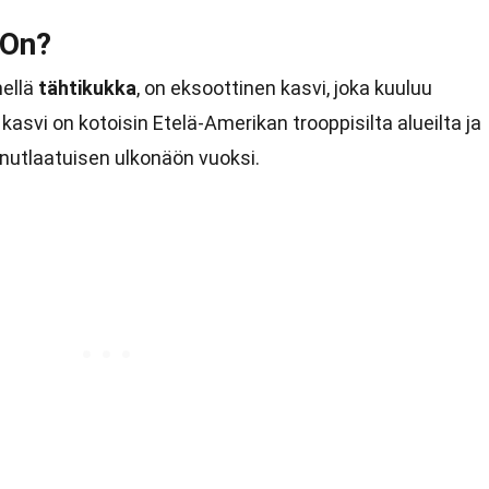
 On?
mellä
tähtikukka
, on eksoottinen kasvi, joka kuuluu
svi on kotoisin Etelä-Amerikan trooppisilta alueilta ja
nutlaatuisen ulkonäön vuoksi.