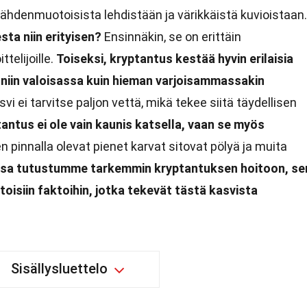
 tähdenmuotoisista lehdistään ja värikkäistä kuvioistaan.
ta niin erityisen?
Ensinnäkin, se on erittäin
ttelijoille.
Toiseksi, kryptantus kestää hyvin erilaisia
 niin valoisassa kuin hieman varjoisammassakin
 ei tarvitse paljon vettä, mikä tekee siitä täydellisen
antus ei ole vain kaunis katsella, vaan se myös
n pinnalla olevat pienet karvat sitovat pölyä ja muita
issa tutustumme tarkemmin kryptantuksen hoitoon, se
iintoisiin faktoihin, jotka tekevät tästä kasvista
Sisällysluettelo