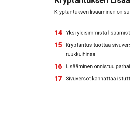
Kryptantuksen Lisä
Kryptantuksen lisääminen on suht
14
Yksi yleisimmistä lisäämis
15
Kryptantus tuottaa sivuvers
ruukkuihinsa.
16
Lisääminen onnistuu parhait
17
Sivuversot kannattaa istut