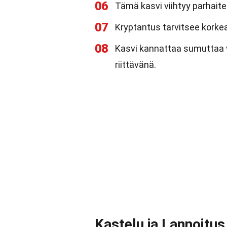
06
Tämä kasvi viihtyy parhaite
07
Kryptantus tarvitsee korke
08
Kasvi kannattaa sumuttaa v
riittävänä.
Kastelu ja Lannoitus