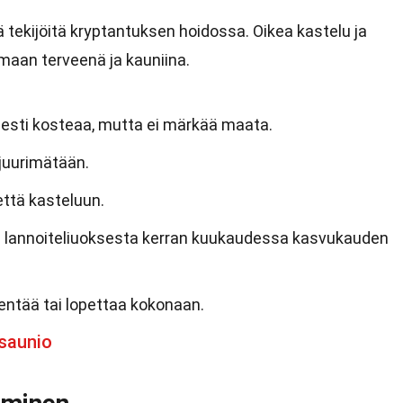
ä tekijöitä kryptantuksen hoidossa. Oikea kastelu ja
maan terveenä ja kauniina.
sesti kosteaa, mutta ei märkää maata.
 juurimätään.
ttä kasteluun.
a lannoiteliuoksesta kerran kuukaudessa kasvukauden
hentää tai lopettaa kokonaan.
saunio