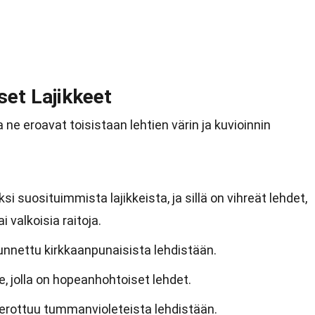
set Lajikkeet
a ne eroavat toisistaan lehtien värin ja kuvioinnin
si suosituimmista lajikkeista, ja sillä on vihreät lehdet,
 valkoisia raitoja.
unnettu kirkkaanpunaisista lehdistään.
ke, jolla on hopeanhohtoiset lehdet.
 erottuu tummanvioleteista lehdistään.