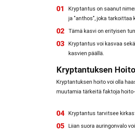
01
Kryptantus on saanut nimens
ja "anthos", joka tarkoittaa
02
Tämä kasvi on erityisen tu
03
Kryptantus voi kasvaa sekä
kasvien päällä.
Kryptantuksen Hoit
Kryptantuksen hoito voi olla haas
muutamia tärkeitä faktoja hoito-
04
Kryptantus tarvitsee kirka
05
Liian suora auringonvalo voi