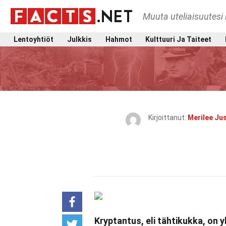
Muuta uteliaisuutesi 
Lentoyhtiöt
Julkkis
Hahmot
Kulttuuri Ja Taiteet
Kirjoittanut:
Merilee Ju
Kryptantus, eli tähtikukka, on 