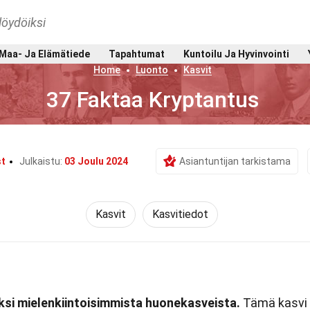
löydöiksi
Maa- Ja Elämätiede
Tapahtumat
Kuntoilu Ja Hyvinvointi
Home
Luonto
Kasvit
37 Faktaa Kryptantus
st
Julkaistu:
03 Joulu 2024
Asiantuntijan tarkistama
Kasvit
Kasvitiedot
yksi mielenkiintoisimmista huonekasveista.
Tämä kasvi