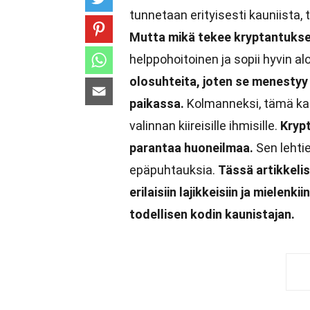
tunnetaan erityisesti kauniista,
Mutta mikä tekee kryptantukses
helppohoitoinen ja sopii hyvin aloi
olosuhteita, joten se menestyy
paikassa.
Kolmanneksi, tämä kasvi
valinnan kiireisille ihmisille.
Krypt
parantaa huoneilmaa.
Sen lehtie
epäpuhtauksia.
Tässä artikkel
erilaisiin lajikkeisiin ja mielenk
todellisen kodin kaunistajan.