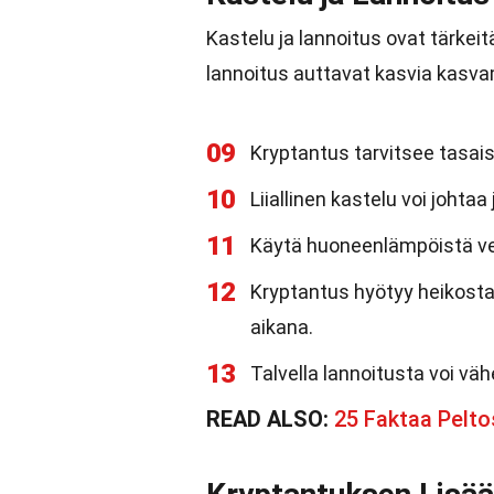
Kastelu ja lannoitus ovat tärkeit
lannoitus auttavat kasvia kasva
09
Kryptantus tarvitsee tasai
10
Liiallinen kastelu voi johtaa
11
Käytä huoneenlämpöistä ve
12
Kryptantus hyötyy heikost
aikana.
13
Talvella lannoitusta voi vä
READ ALSO:
25 Faktaa Pelto