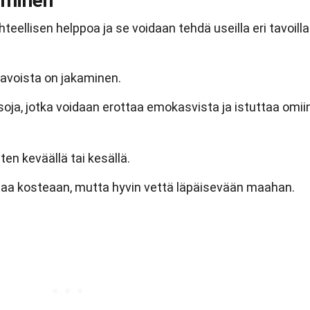
äminen
eellisen helppoa ja se voidaan tehdä useilla eri tavoilla
tavoista on jakaminen.
oja, jotka voidaan erottaa emokasvista ja istuttaa omii
en keväällä tai kesällä.
taa kosteaan, mutta hyvin vettä läpäisevään maahan.