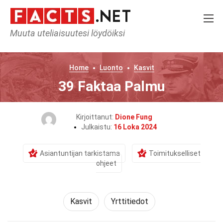
Muuta uteliaisuutesi löydöiksi
Home
Luonto
Kasvit
39 Faktaa Palmu
Kirjoittanut:
Dione Fung
Julkaistu:
16 Loka 2024
Asiantuntijan tarkistama
Toimitukselliset
ohjeet
Kasvit
Yrttitiedot