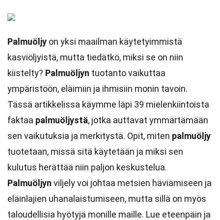
Palmuöljy
on yksi maailman käytetyimmistä
kasviöljyistä, mutta tiedätkö, miksi se on niin
kiistelty?
Palmuöljyn
tuotanto vaikuttaa
ympäristöön, eläimiin ja ihmisiin monin tavoin.
Tässä artikkelissa käymme läpi 39 mielenkiintoista
faktaa
palmuöljystä
, jotka auttavat ymmärtämään
sen vaikutuksia ja merkitystä. Opit, miten
palmuöljy
tuotetaan, missä sitä käytetään ja miksi sen
kulutus herättää niin paljon keskustelua.
Palmuöljyn
viljely voi johtaa metsien häviämiseen ja
eläinlajien uhanalaistumiseen, mutta sillä on myös
taloudellisia hyötyjä monille maille. Lue eteenpäin ja