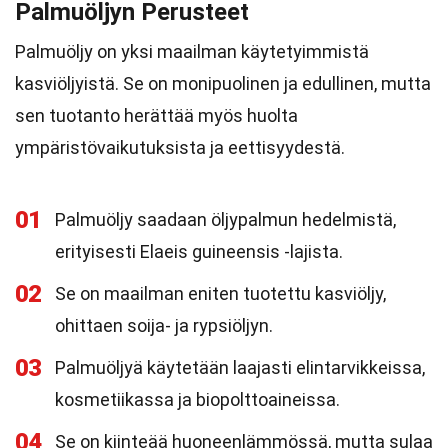
Palmuöljyn Perusteet
Palmuöljy on yksi maailman käytetyimmistä
kasviöljyistä. Se on monipuolinen ja edullinen, mutta
sen tuotanto herättää myös huolta
ympäristövaikutuksista ja eettisyydestä.
01
Palmuöljy saadaan öljypalmun hedelmistä,
erityisesti Elaeis guineensis -lajista.
02
Se on maailman eniten tuotettu kasviöljy,
ohittaen soija- ja rypsiöljyn.
03
Palmuöljyä käytetään laajasti elintarvikkeissa,
kosmetiikassa ja biopolttoaineissa.
04
Se on kiinteää huoneenlämmössä, mutta sulaa