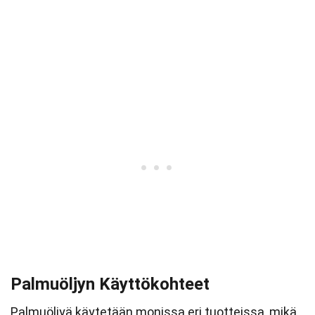
Palmuöljyn Käyttökohteet
Palmuöljyä käytetään monissa eri tuotteissa, mikä