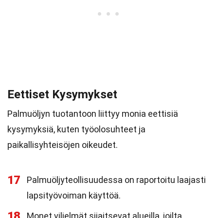
Eettiset Kysymykset
Palmuöljyn tuotantoon liittyy monia eettisiä
kysymyksiä, kuten työolosuhteet ja
paikallisyhteisöjen oikeudet.
17
Palmuöljyteollisuudessa on raportoitu laajasti
lapsityövoiman käyttöä.
18
Monet viljelmät sijaitsevat alueilla, joilta