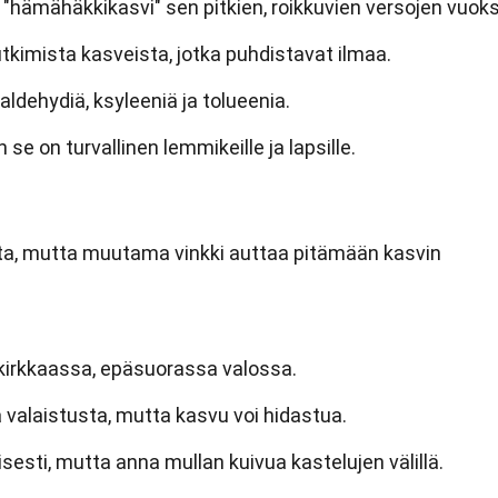
hämähäkkikasvi" sen pitkien, roikkuvien versojen vuoks
utkimista kasveista, jotka puhdistavat ilmaa.
aldehydiä, ksyleeniä ja tolueenia.
 se on turvallinen lemmikeille ja lapsille.
ista, mutta muutama vinkki auttaa pitämään kasvin
n kirkkaassa, epäsuorassa valossa.
alaistusta, mutta kasvu voi hidastua.
isesti, mutta anna mullan kuivua kastelujen välillä.