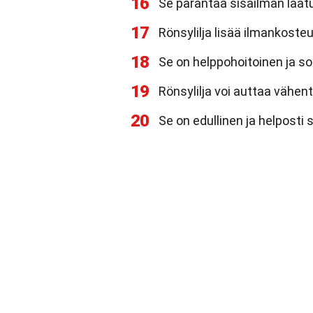
16
Se parantaa sisäilman laatu
17
Rönsylilja lisää ilmankosteut
18
Se on helppohoitoinen ja sop
19
Rönsylilja voi auttaa vähe
20
Se on edullinen ja helpost