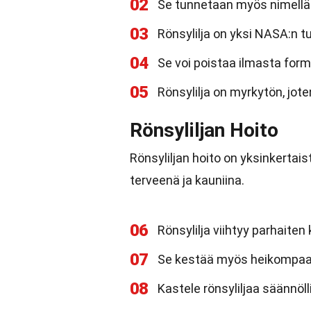
02
Se tunnetaan myös nimellä "
03
Rönsylilja on yksi NASA:n t
04
Se voi poistaa ilmasta form
05
Rönsylilja on myrkytön, joten
Rönsyliljan Hoito
Rönsyliljan hoito on yksinkerta
terveenä ja kauniina.
06
Rönsylilja viihtyy parhaite
07
Se kestää myös heikompaa v
08
Kastele rönsyliljaa säännöll