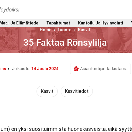
löydöiksi
Maa- Ja Elämätiede
Tapahtumat
Kuntoilu Ja Hyvinvointi
Home
Luonto
Kasvit
35 Faktaa Rönsylilja
ins
Julkaistu:
14 Joulu 2024
Asiantuntijan tarkistama
Kasvit
Kasvitiedot
) on yksi suosituimmista huonekasveista, eikä syytt