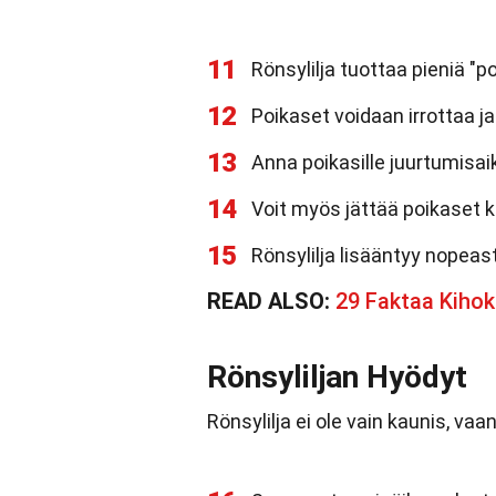
11
Rönsylilja tuottaa pieniä "p
12
Poikaset voidaan irrottaa j
13
Anna poikasille juurtumisa
14
Voit myös jättää poikaset ki
15
Rönsylilja lisääntyy nopeasti
READ ALSO:
29 Faktaa Kihok
Rönsyliljan Hyödyt
Rönsylilja ei ole vain kaunis, va