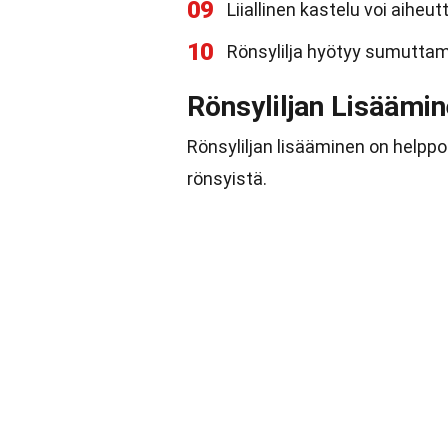
09
Liiallinen kastelu voi aiheu
10
Rönsylilja hyötyy sumuttamis
Rönsyliljan Lisäämi
Rönsyliljan lisääminen on helpp
rönsyistä.