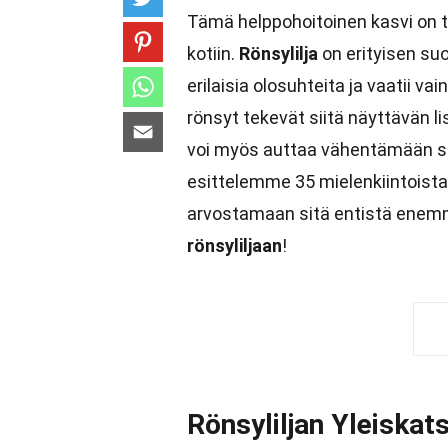
Tämä helppohoitoinen kasvi on t
kotiin.
Rönsylilja
on erityisen suo
erilaisia olosuhteita ja vaatii va
rönsyt tekevät siitä näyttävän l
voi myös auttaa vähentämään st
esittelemme 35 mielenkiintoista
arvostamaan sitä entistä enem
rönsyliljaan
!
Rönsyliljan Yleiskat