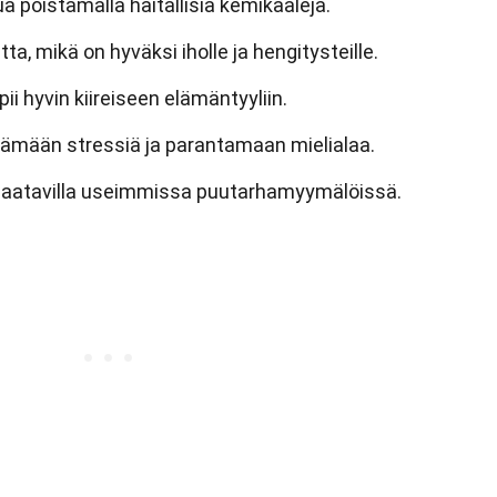
a poistamalla haitallisia kemikaaleja.
ta, mikä on hyväksi iholle ja hengitysteille.
ii hyvin kiireiseen elämäntyyliin.
ntämään stressiä ja parantamaan mielialaa.
i saatavilla useimmissa puutarhamyymälöissä.