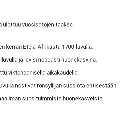
oka ulottuu vuosisatojen taakse.
n kerran Etelä-Afrikasta 1700-luvulla.
luvulla ja levisi nopeasti huonekasvina.
ittu viktoriaanisella aikakaudella.
ulla nostivat rönsyliljan suosiota entisestään.
 maailman suosituimmista huonekasveista.