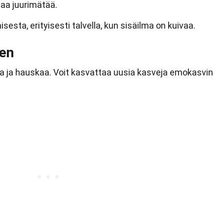
ttaa juurimätää.
esta, erityisesti talvella, kun sisäilma on kuivaa.
nen
oa ja hauskaa. Voit kasvattaa uusia kasveja emokasvin