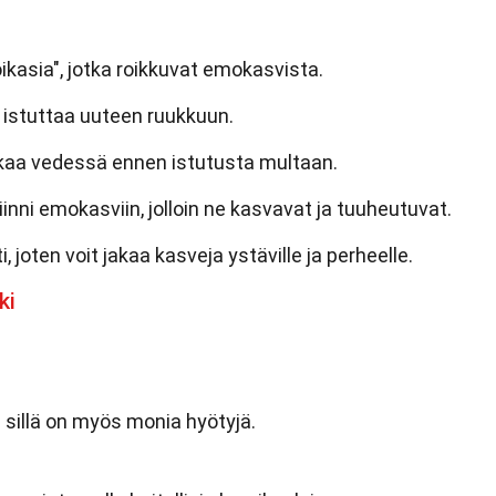
oikasia", jotka roikkuvat emokasvista.
a istuttaa uuteen ruukkuun.
ikaa vedessä ennen istutusta multaan.
inni emokasviin, jolloin ne kasvavat ja tuuheutuvat.
, joten voit jakaa kasveja ystäville ja perheelle.
ki
an sillä on myös monia hyötyjä.