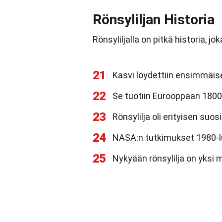
Rönsyliljan Historia
Rönsyliljalla on pitkä historia, j
21
Kasvi löydettiin ensimmäise
22
Se tuotiin Eurooppaan 1800-
23
Rönsylilja oli erityisen suos
24
NASA:n tutkimukset 1980-luv
25
Nykyään rönsylilja on yksi