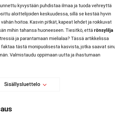
unnettu kyvystään puhdistaa ilmaa ja tuoda vehreyttä
sittu aloittelijoiden keskuudessa, sillä se kestää hyvin
in vähän hoitoa. Kasvin pitkät, kapeat lehdet ja roikkuvat
isän mihin tahansa huoneeseen. Tiesitkö, että
rönsylilja
ressiä ja parantamaan mielialaa? Tässä artikkelissa
 faktaa tästä monipuolisesta kasvista, jotka saavat sin
män. Valmistaudu oppimaan uutta ja ihastumaan
Sisällysluettelo
saus