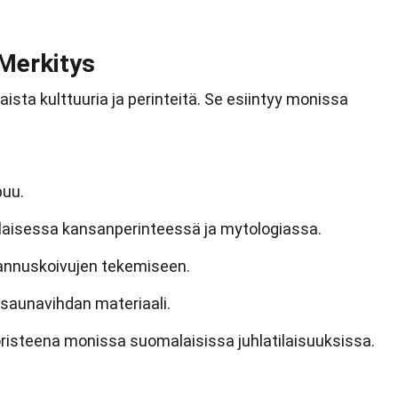
 Merkitys
ista kulttuuria ja perinteitä. Se esiintyy monissa
puu.
laisessa kansanperinteessä ja mytologiassa.
hannuskoivujen tekemiseen.
 saunavihdan materiaali.
risteena monissa suomalaisissa juhlatilaisuuksissa.