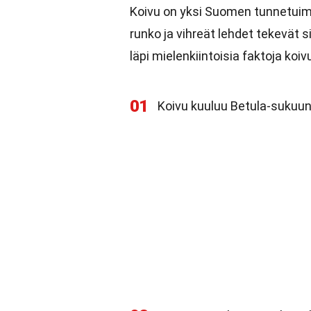
Koivu on yksi Suomen tunnetuim
runko ja vihreät lehdet tekevät 
läpi mielenkiintoisia faktoja koiv
01
Koivu kuuluu Betula-sukuun, j