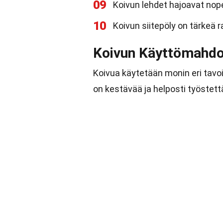
09
Koivun lehdet hajoavat nope
10
Koivun siitepöly on tärkeä ra
Koivun Käyttömahdo
Koivua käytetään monin eri tavoi
on kestävää ja helposti työstett