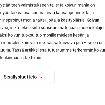
 käyttää teen valmistukseen tai että koivun mahla on
myös tärkeä osa suomalaista kansanperinnettä ja
inspiroinut monia taiteilijoita ja käsityöläisiä.
Koivun
vää, mikä tekee siitä suositun materiaalin huonekaluje
äksi koivun tuoksu tuo monille mieleen kesän ja
jon muutakin kuin vain metsässä kasvava puu – se on os
lttuuria. Tässä artikkelissa tutustumme tarkemmin koivu
enkiintoisiin faktoihin.
Sisällysluettelo