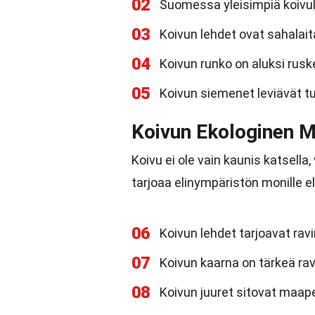
02
Suomessa yleisimpiä koivula
03
Koivun lehdet ovat sahalait
04
Koivun runko on aluksi rus
05
Koivun siemenet leviävät t
Koivun Ekologinen M
Koivu ei ole vain kaunis katsella
tarjoaa elinympäristön monille elä
06
Koivun lehdet tarjoavat ravi
07
Koivun kaarna on tärkeä ravin
08
Koivun juuret sitovat maape