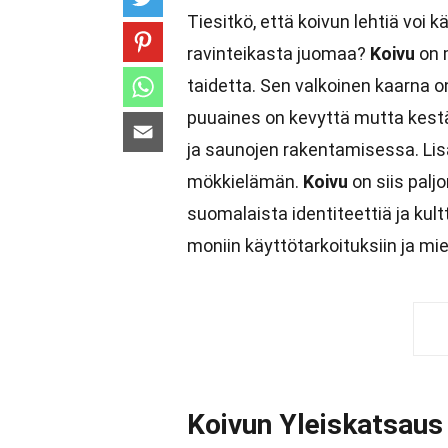
Tiesitkö, että koivun lehtiä voi
ravinteikasta juomaa?
Koivu
on 
taidetta. Sen valkoinen kaarna on 
puuaines on kevyttä mutta kestä
ja saunojen rakentamisessa. Lis
mökkielämän.
Koivu
on siis pal
suomalaista identiteettiä ja ku
moniin käyttötarkoituksiin ja miel
Koivun Yleiskatsaus