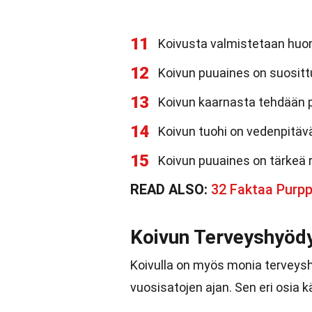
11
Koivusta valmistetaan huone
12
Koivun puuaines on suositt
13
Koivun kaarnasta tehdään per
14
Koivun tuohi on vedenpitäv
15
Koivun puuaines on tärkeä 
READ ALSO:
32 Faktaa Purpp
Koivun Terveyshyöd
Koivulla on myös monia terveysh
vuosisatojen ajan. Sen eri osia k