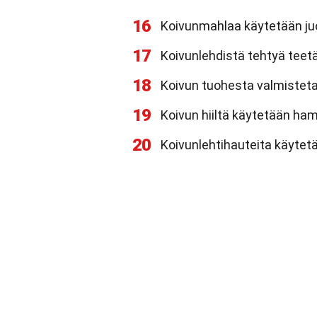
16
Koivunmahlaa käytetään juom
17
Koivunlehdistä tehtyä teet
18
Koivun tuohesta valmisteta
19
Koivun hiiltä käytetään ha
20
Koivunlehtihauteita käytetä