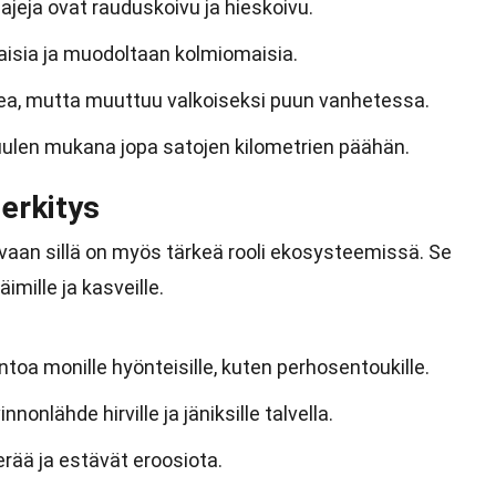
jeja ovat rauduskoivu ja hieskoivu.
aisia ja muodoltaan kolmiomaisia.
kea, mutta muuttuu valkoiseksi puun vanhetessa.
uulen mukana jopa satojen kilometrien päähän.
erkitys
, vaan sillä on myös tärkeä rooli ekosysteemissä. Se
imille ja kasveille.
ntoa monille hyönteisille, kuten perhosentoukille.
nonlähde hirville ja jäniksille talvella.
rää ja estävät eroosiota.