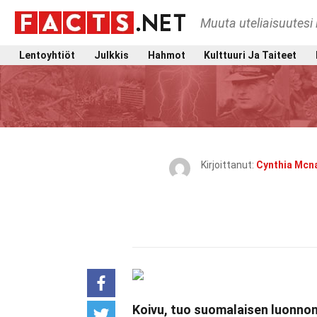
Muuta uteliaisuutesi 
Lentoyhtiöt
Julkkis
Hahmot
Kulttuuri Ja Taiteet
Kirjoittanut:
Cynthia Mcna
Koivu, tuo suomalaisen luonnon 