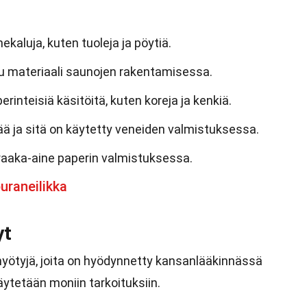
kaluja, kuten tuoleja ja pöytiä.
u materiaali saunojen rakentamisessa.
inteisiä käsitöitä, kuten koreja ja kenkiä.
ää ja sitä on käytetty veneiden valmistuksessa.
raaka-aine paperin valmistuksessa.
uraneilikka
yt
yötyjä, joita on hyödynnetty kansanlääkinnässä
äytetään moniin tarkoituksiin.