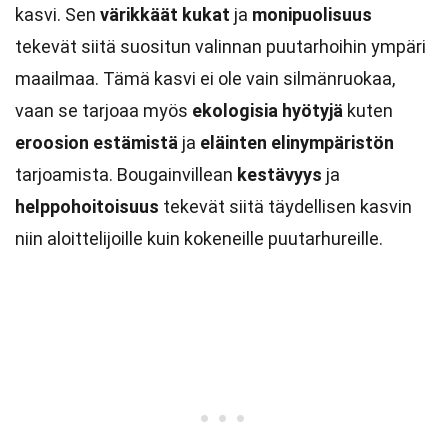
kasvi. Sen
värikkäät kukat
ja
monipuolisuus
tekevät siitä suositun valinnan puutarhoihin ympäri
maailmaa. Tämä kasvi ei ole vain silmänruokaa,
vaan se tarjoaa myös
ekologisia hyötyjä
kuten
eroosion estämistä
ja
eläinten elinympäristön
tarjoamista. Bougainvillean
kestävyys
ja
helppohoitoisuus
tekevät siitä täydellisen kasvin
niin aloittelijoille kuin kokeneille puutarhureille.