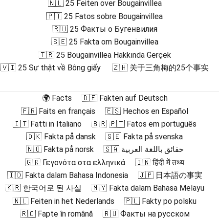
🇳🇱 25 Feiten over Bougainvillea
🇵🇹 25 Fatos sobre Bougainvillea
🇷🇺 25 Факты о Бугенвилия
🇸🇪 25 Fakta om Bougainvillea
🇹🇷 25 Bougainvillea Hakkında Gerçek
🇻🇮 25 Sự thật về Bông giấy
🇿🇭 关于三角梅的25个事实
🌍 Facts
🇩🇪 Fakten auf Deutsch
🇫🇷 Faits en français
🇪🇸 Hechos en Español
🇮🇹 Fatti in Italiano
🇧🇷 🇵🇹 Fatos em português
🇩🇰 Fakta på dansk
🇸🇪 Fakta på svenska
🇳🇴 Fakta på norsk
🇸🇦 حقائق باللغة العربية
🇬🇷 Γεγονότα στα ελληνικά
🇮🇳 हिंदी में तथ्य
🇮🇩 Fakta dalam Bahasa Indonesia
🇯🇵 日本語の事実
🇰🇷 한국어로 된 사실
🇲🇾 Fakta dalam Bahasa Melayu
🇳🇱 Feiten in het Nederlands
🇵🇱 Fakty po polsku
🇷🇴 Fapte în română
🇷🇺 Факты на русском