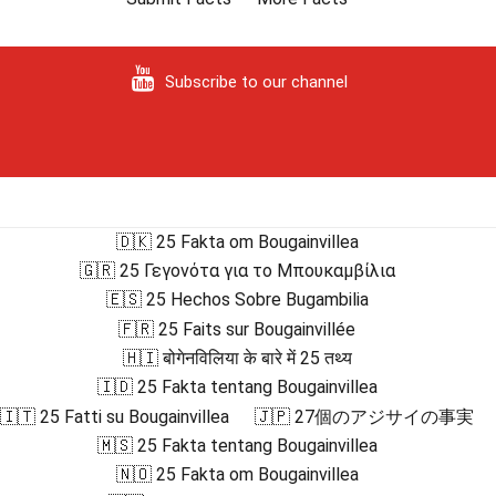
Subscribe to our channel
🇩🇰 25 Fakta om Bougainvillea
🇬🇷 25 Γεγονότα για το Μπουκαμβίλια
🇪🇸 25 Hechos Sobre Bugambilia
🇫🇷 25 Faits sur Bougainvillée
🇭🇮 बोगेनविलिया के बारे में 25 तथ्य
🇮🇩 25 Fakta tentang Bougainvillea
🇮🇹 25 Fatti su Bougainvillea
🇯🇵 27個のアジサイの事実
🇲🇸 25 Fakta tentang Bougainvillea
🇳🇴 25 Fakta om Bougainvillea