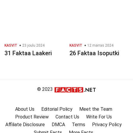
KASVIT
23 joulu 2024
KASVIT
12 marras 2024
31 Faktaa Laakeri
26 Faktaa Isoputki
© 2023
About Us
Editorial Policy
Meet the Team
Product Review
Contact Us
Write For Us
Affiliate Disclosure
DMCA
Terms
Privacy Policy
Submit Facts
More Facts