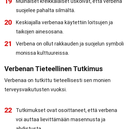
19
Muinaiset kreikkalaiset uskoivat, että verbena
suojelee pahalta silmältä.
20
Keskiajalla verbenaa käytettiin loitsujen ja
taikojen ainesosana.
21
Verbena on ollut rakkauden ja suojelun symboli
monissa kulttuureissa.
Verbenan Tieteellinen Tutkimus
Verbenaa on tutkittu tieteellisesti sen monien
terveysvaikutusten vuoksi.
22
Tutkimukset ovat osoittaneet, että verbena
voi auttaa lievittämään masennusta ja
ahdistusta.