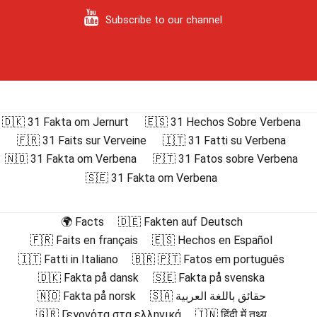
Subscribe to our channel
🇩🇰 31 Fakta om Jernurt
🇪🇸 31 Hechos Sobre Verbena
🇫🇷 31 Faits sur Verveine
🇮🇹 31 Fatti su Verbena
🇳🇴 31 Fakta om Verbena
🇵🇹 31 Fatos sobre Verbena
🇸🇪 31 Fakta om Verbena
🌍 Facts
🇩🇪 Fakten auf Deutsch
🇫🇷 Faits en français
🇪🇸 Hechos en Español
🇮🇹 Fatti in Italiano
🇧🇷 🇵🇹 Fatos em português
🇩🇰 Fakta på dansk
🇸🇪 Fakta på svenska
🇳🇴 Fakta på norsk
🇸🇦 حقائق باللغة العربية
🇬🇷 Γεγονότα στα ελληνικά
🇮🇳 हिंदी में तथ्य