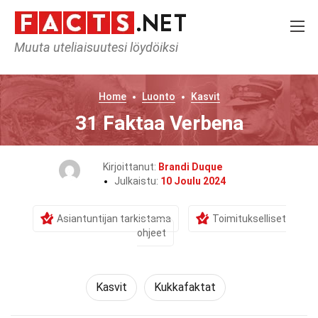
Muuta uteliaisuutesi löydöiksi
Home
Luonto
Kasvit
31 Faktaa Verbena
Kirjoittanut:
Brandi Duque
Julkaistu:
10 Joulu 2024
Asiantuntijan tarkistama
Toimitukselliset
ohjeet
Kasvit
Kukkafaktat