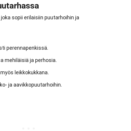
uutarhassa
oka sopii erilaisiin puutarhoihin ja
esti perennapenkissä.
 mehiläisiä ja perhosia.
 myös leikkokukkana.
ko- ja aavikkopuutarhoihin.