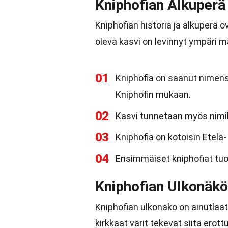
Kniphofian Alkuperä 
Kniphofian historia ja alkuperä o
oleva kasvi on levinnyt ympäri 
01
Kniphofia on saanut nimens
Kniphofin mukaan.
02
Kasvi tunnetaan myös nimill
03
Kniphofia on kotoisin Etelä- 
04
Ensimmäiset kniphofiat tuo
Kniphofian Ulkonäkö
Kniphofian ulkonäkö on ainutlaat
kirkkaat värit tekevät siitä erott