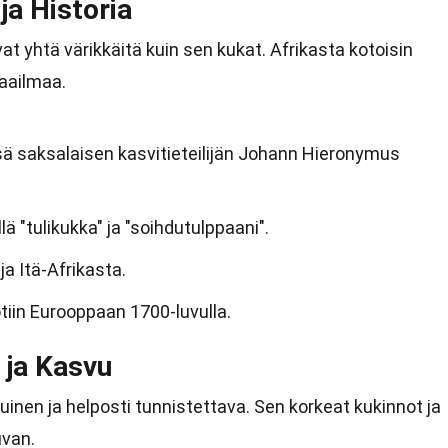
ja Historia
vat yhtä värikkäitä kuin sen kukat. Afrikasta kotoisin
maailmaa.
ä saksalaisen kasvitieteilijän Johann Hieronymus
ä "tulikukka" ja "soihdutulppaani".
ja Itä-Afrikasta.
tiin Eurooppaan 1700-luvulla.
 ja Kasvu
uinen ja helposti tunnistettava. Sen korkeat kukinnot ja
uvan.