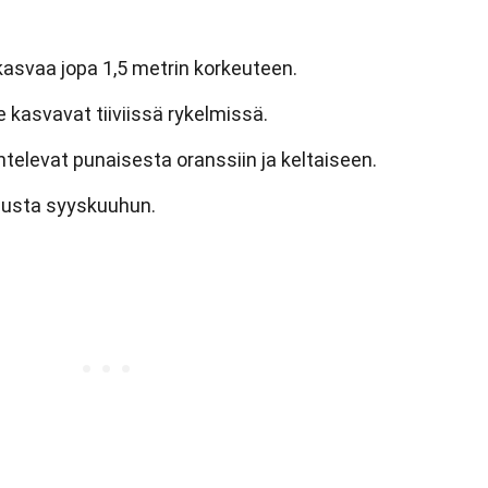
kasvaa jopa 1,5 metrin korkeuteen.
e kasvavat tiiviissä rykelmissä.
htelevat punaisesta oranssiin ja keltaiseen.
uusta syyskuuhun.