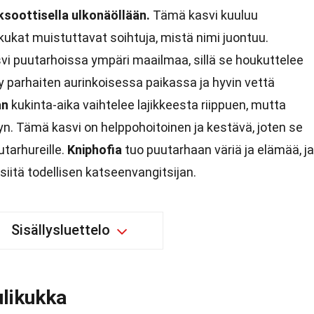
eksoottisella ulkonäöllään.
Tämä kasvi kuuluu
kat muistuttavat soihtuja, mistä nimi juontuu.
vi puutarhoissa ympäri maailmaa, sillä se houkuttelee
tyy parhaiten aurinkoisessa paikassa ja hyvin vettä
an
kukinta-aika vaihtelee lajikkeesta riippuen, mutta
n. Tämä kasvi on helppohoitoinen ja kestävä, joten se
utarhureille.
Kniphofia
tuo puutarhaan väriä ja elämää, ja
iitä todellisen katseenvangitsijan.
Sisällysluettelo
ulikukka