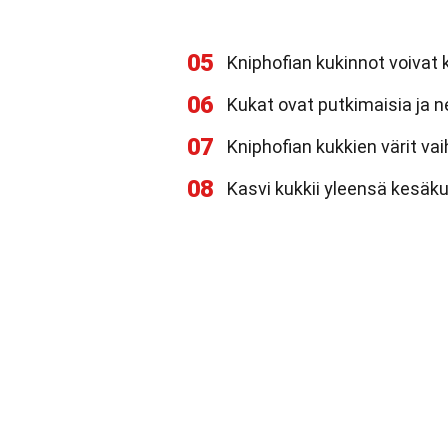
05
Kniphofian kukinnot voivat 
06
Kukat ovat putkimaisia ja n
07
Kniphofian kukkien värit vai
08
Kasvi kukkii yleensä kesäk