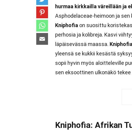
hurmaa kirkkailla väreillään ja 
Asphodelaceae-heimoon ja sen ku
Kniphofia
on suosittu koristekas
perhosia ja kolibreja. Kasvi viih
läpäisevässä maassa.
Kniphofi
yleensä se kukkii kesästä syksyy
sopii hyvin myös aloitteleville pu
sen eksoottinen ulkonäkö tekee s
Kniphofia: Afrikan T