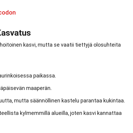
ycodon
Kasvatus
oitoinen kasvi, mutta se vaatii tiettyjä olosuhteita
 aurinkoisessa paikassa.
ä läpäisevän maaperän.
uutta, mutta säännöllinen kastelu parantaa kukintaa.
eellista kylmemmillä alueilla, joten kasvi kannattaa