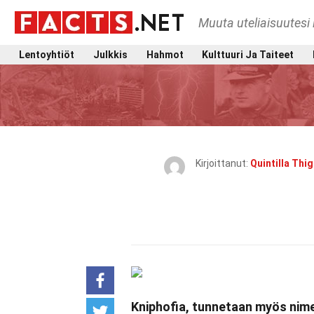
Muuta uteliaisuutesi 
Lentoyhtiöt
Julkkis
Hahmot
Kulttuuri Ja Taiteet
Kirjoittanut:
Quintilla Thi
Kniphofia, tunnetaan myös nimell