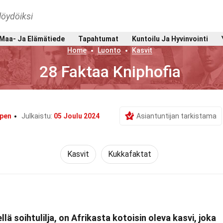
löydöiksi
Maa- Ja Elämätiede
Tapahtumat
Kuntoilu Ja Hyvinvointi
Home
Luonto
Kasvit
28 Faktaa Kniphofia
gpen
Julkaistu:
05 Joulu 2024
Asiantuntijan tarkistama
Kasvit
Kukkafaktat
ä soihtulilja, on Afrikasta kotoisin oleva kasvi, joka