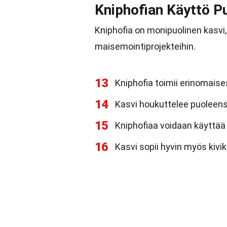
Kniphofian Käyttö P
Kniphofia on monipuolinen kasvi, j
maisemointiprojekteihin.
13
Kniphofia toimii erinomais
14
Kasvi houkuttelee puoleensa
15
Kniphofiaa voidaan käyttää
16
Kasvi sopii hyvin myös kivik