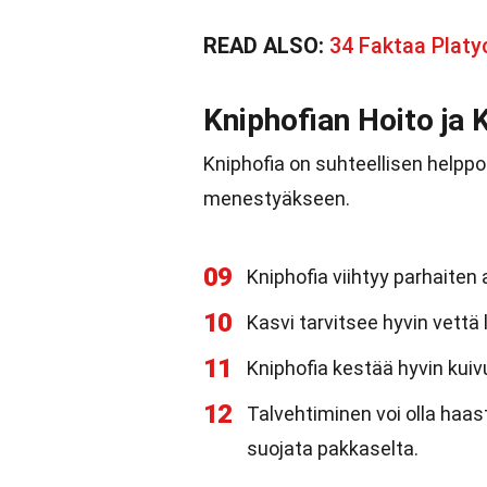
READ ALSO:
34 Faktaa Plat
Kniphofian Hoito ja 
Kniphofia on suhteellisen helppoh
menestyäkseen.
09
Kniphofia viihtyy parhaiten
10
Kasvi tarvitsee hyvin vett
11
Kniphofia kestää hyvin kuiv
12
Talvehtiminen voi olla haast
suojata pakkaselta.