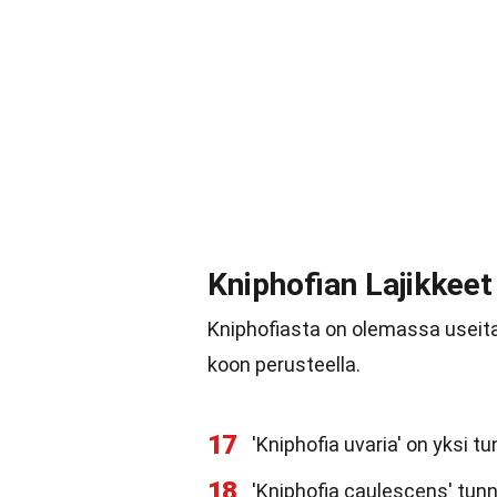
Kniphofian Lajikkeet
Kniphofiasta on olemassa useita e
koon perusteella.
17
'Kniphofia uvaria' on yksi t
18
'Kniphofia caulescens' tunn