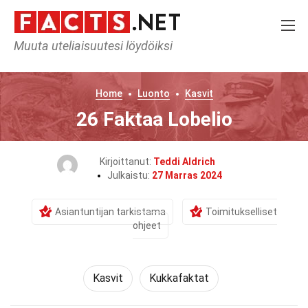
Muuta uteliaisuutesi löydöiksi
Home
Luonto
Kasvit
26 Faktaa Lobelio
Kirjoittanut:
Teddi Aldrich
Julkaistu:
27 Marras 2024
Asiantuntijan tarkistama
Toimitukselliset
ohjeet
Kasvit
Kukkafaktat