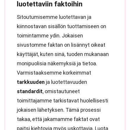
luotettaviin faktoihin
Sitoutumisemme luotettavan ja
kiinnostavan sisällön tuottamiseen on
toimintamme ydin. Jokaisen
sivustomme faktan on lisännyt oikeat
käyttäjät, kuten sinä, tuoden mukanaan
monipuolisia näkemyksiä ja tietoa.
Varmistaaksemme korkeimmat
tarkkuuden
ja luotettavuuden
standardit
, omistautuneet
toimittajamme tarkistavat huolellisesti
jokaisen lähetyksen. Tämä prosessi
takaa, että jakamamme faktat ovat
paitsi kiehtovia myös uskottavia. Luota