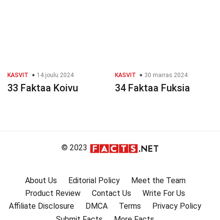
KASVIT
14 joulu 2024
KASVIT
30 marras 2024
33 Faktaa Koivu
34 Faktaa Fuksia
© 2023
About Us
Editorial Policy
Meet the Team
Product Review
Contact Us
Write For Us
Affiliate Disclosure
DMCA
Terms
Privacy Policy
Submit Facts
More Facts