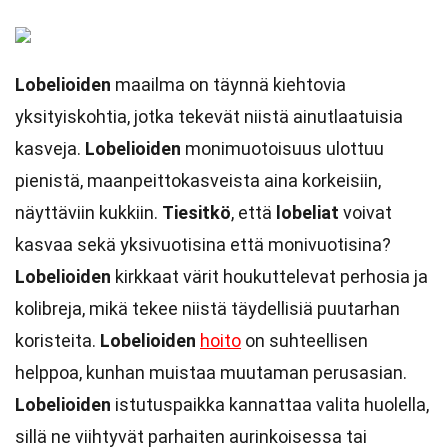
Lobelioiden
maailma on täynnä kiehtovia
yksityiskohtia, jotka tekevät niistä ainutlaatuisia
kasveja.
Lobelioiden
monimuotoisuus ulottuu
pienistä, maanpeittokasveista aina korkeisiin,
näyttäviin kukkiin.
Tiesitkö
, että
lobeliat
voivat
kasvaa sekä yksivuotisina että monivuotisina?
Lobelioiden
kirkkaat värit houkuttelevat perhosia ja
kolibreja, mikä tekee niistä täydellisiä puutarhan
koristeita.
Lobelioiden
hoito
on suhteellisen
helppoa, kunhan muistaa muutaman perusasian.
Lobelioiden
istutuspaikka kannattaa valita huolella,
sillä ne viihtyvät parhaiten aurinkoisessa tai