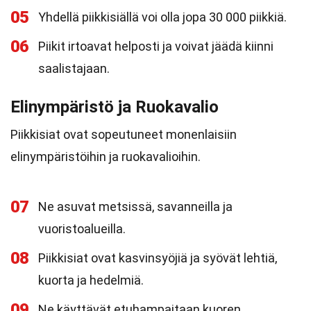
05
Yhdellä piikkisiällä voi olla jopa 30 000 piikkiä.
06
Piikit irtoavat helposti ja voivat jäädä kiinni
saalistajaan.
Elinympäristö ja Ruokavalio
Piikkisiat ovat sopeutuneet monenlaisiin
elinympäristöihin ja ruokavalioihin.
07
Ne asuvat metsissä, savanneilla ja
vuoristoalueilla.
08
Piikkisiat ovat kasvinsyöjiä ja syövät lehtiä,
kuorta ja hedelmiä.
09
Ne käyttävät etuhampaitaan kuoren