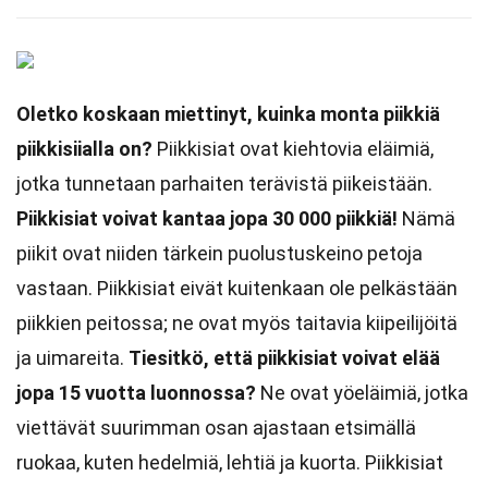
Oletko koskaan miettinyt, kuinka monta piikkiä
piikkisiialla on?
Piikkisiat ovat kiehtovia eläimiä,
jotka tunnetaan parhaiten terävistä piikeistään.
Piikkisiat voivat kantaa jopa 30 000 piikkiä!
Nämä
piikit ovat niiden tärkein puolustuskeino petoja
vastaan. Piikkisiat eivät kuitenkaan ole pelkästään
piikkien peitossa; ne ovat myös taitavia kiipeilijöitä
ja uimareita.
Tiesitkö, että piikkisiat voivat elää
jopa 15 vuotta luonnossa?
Ne ovat yöeläimiä, jotka
viettävät suurimman osan ajastaan etsimällä
ruokaa, kuten hedelmiä, lehtiä ja kuorta. Piikkisiat