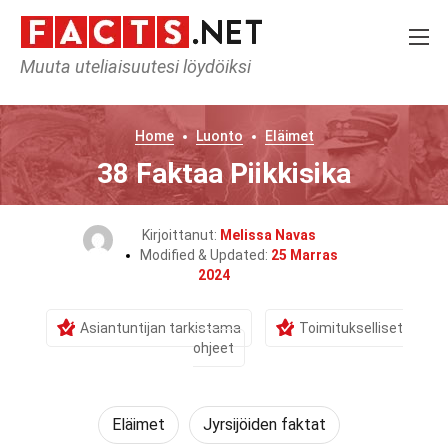
Muuta uteliaisuutesi löydöiksi
Home
Luonto
Eläimet
38 Faktaa Piikkisika
Kirjoittanut:
Melissa Navas
Modified & Updated:
25 Marras
2024
Asiantuntijan tarkistama
Toimitukselliset
ohjeet
Eläimet
Jyrsijöiden faktat