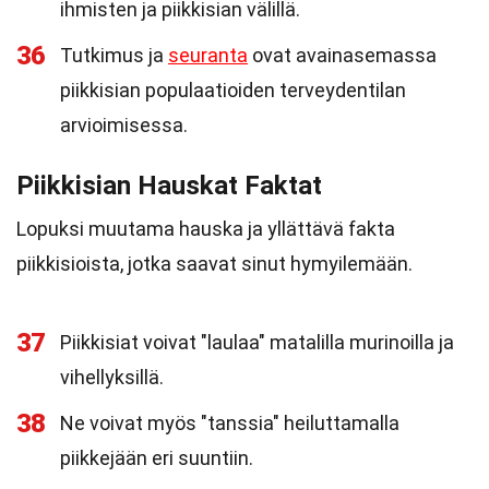
ihmisten ja piikkisian välillä.
36
Tutkimus ja
seuranta
ovat avainasemassa
piikkisian populaatioiden terveydentilan
arvioimisessa.
Piikkisian Hauskat Faktat
Lopuksi muutama hauska ja yllättävä fakta
piikkisioista, jotka saavat sinut hymyilemään.
37
Piikkisiat voivat "laulaa" matalilla murinoilla ja
vihellyksillä.
38
Ne voivat myös "tanssia" heiluttamalla
piikkejään eri suuntiin.