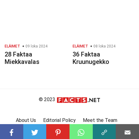
ELÄIMET
09 loka 2024
ELÄIMET
08 loka 2024
28 Faktaa
36 Faktaa
Miekkavalas
Kruunugekko
© 2023
About Us
Editorial Policy
Meet the Team
Product Review
Contact Us
Write For Us
Affiliate Disclosure
DMCA
Terms
Privacy Policy