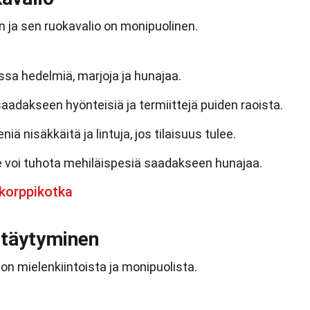
n ja sen ruokavalio on monipuolinen.
sa hedelmiä, marjoja ja hunajaa.
saadakseen hyönteisiä ja termiittejä puiden raoista.
ä nisäkkäitä ja lintuja, jos tilaisuus tulee.
se voi tuhota mehiläispesiä saadakseen hunajaa.
korppikotka
ttäytyminen
n mielenkiintoista ja monipuolista.