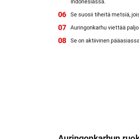
Indonesiassa.
06
Se suosii tiheitä metsiä, jo
07
Auringonkarhu viettää paljon
08
Se on aktiivinen pääasiassa
Auringonkarhun ruok