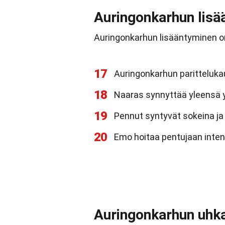
Auringonkarhun lisä
Auringonkarhun lisääntyminen on
17
Auringonkarhun parittelukau
18
Naaras synnyttää yleensä y
19
Pennut syntyvät sokeina ja
20
Emo hoitaa pentujaan inten
Auringonkarhun uhk