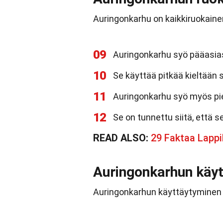
Auringonkarhu on kaikkiruokaine
09
Auringonkarhu syö pääasias
10
Se käyttää pitkää kieltään 
11
Auringonkarhu syö myös pieni
12
Se on tunnettu siitä, että 
READ ALSO:
29 Faktaa Lappi
Auringonkarhun käy
Auringonkarhun käyttäytyminen o