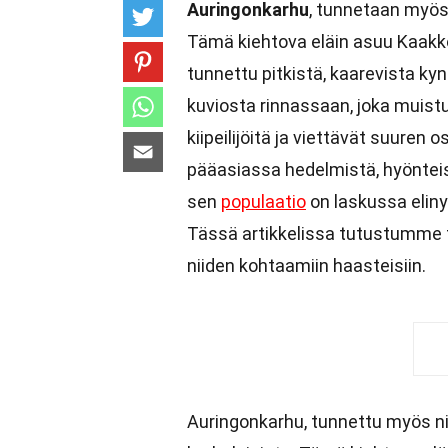
Auringonkarhu
, tunnetaan myös 
Tämä kiehtova eläin asuu Kaakk
tunnettu pitkistä, kaarevista ky
kuviosta rinnassaan, joka muist
kiipeilijöitä ja viettävät suure
pääasiassa hedelmistä, hyönteis
sen
populaatio
on laskussa elin
Tässä artikkelissa tutustumme 
niiden kohtaamiin haasteisiin.
Auringonkarhu, tunnettu myös ni