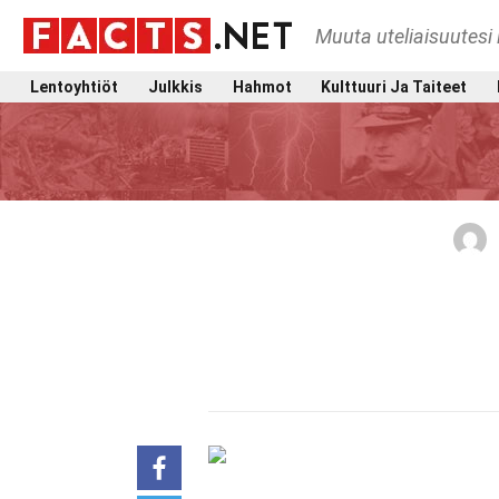
Muuta uteliaisuutesi 
Lentoyhtiöt
Julkkis
Hahmot
Kulttuuri Ja Taiteet