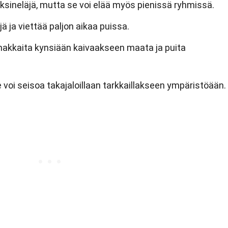
ksineläjä, mutta se voi elää myös pienissä ryhmissä.
ijä ja viettää paljon aikaa puissa.
akkaita kynsiään kaivaakseen maata ja puita
e voi seisoa takajaloillaan tarkkaillakseen ympäristöään.