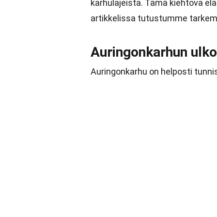
karhulajeista. Tämä kiehtova el
artikkelissa tutustumme tarkemm
Auringonkarhun ulk
Auringonkarhu on helposti tunnis