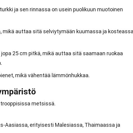
turkki ja sen rinnassa on usein puolikuun muotoinen
ea, mikä auttaa sitä selviytymään kuumassa ja kosteass
la jopa 25 cm pitkä, mikä auttaa sitä saamaan ruokaa
.
 pienet, mikä vähentää lämmönhukkaa.
ympäristö
i trooppisissa metsissä.
s-Aasiassa, erityisesti Malesiassa, Thaimaassa ja