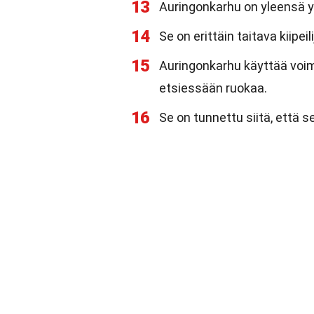
13
Auringonkarhu on yleensä y
14
Se on erittäin taitava kiipeil
15
Auringonkarhu käyttää voim
etsiessään ruokaa.
16
Se on tunnettu siitä, että s