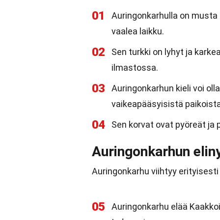
01
Auringonkarhulla on musta 
vaalea laikku.
02
Sen turkki on lyhyt ja kark
ilmastossa.
03
Auringonkarhun kieli voi ol
vaikeapääsyisistä paikoista
04
Sen korvat ovat pyöreät ja
Auringonkarhun elin
Auringonkarhu viihtyy erityisest
05
Auringonkarhu elää Kaakkoi