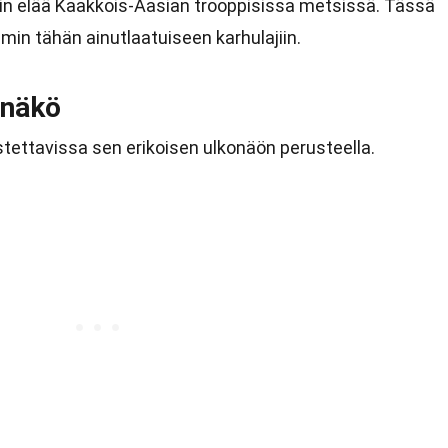
äin elää Kaakkois-Aasian trooppisissa metsissä. Tässä
in tähän ainutlaatuiseen karhulajiin.
onäkö
tettavissa sen erikoisen ulkonäön perusteella.