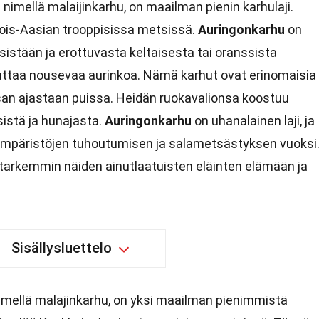
nimellä malaijinkarhu, on maailman pienin karhulaji.
ois-Aasian trooppisissa metsissä.
Auringonkarhu
on
nsistään ja erottuvasta keltaisesta tai oranssista
uttaa nousevaa aurinkoa. Nämä karhut ovat erinomaisia
n osan ajastaan puissa. Heidän ruokavalionsa koostuu
istä ja hunajasta.
Auringonkarhu
on uhanalainen laji, ja
ympäristöjen tuhoutumisen ja salametsästyksen vuoksi
tarkemmin näiden ainutlaatuisten eläinten elämään ja
Sisällysluettelo
mellä malajinkarhu, on yksi maailman pienimmistä