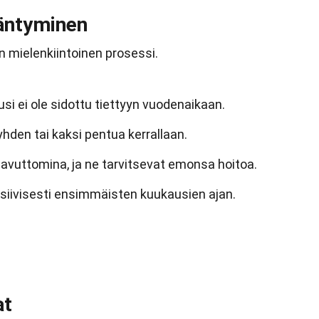
äntyminen
 mielenkiintoinen prosessi.
si ei ole sidottu tiettyyn vuodenaikaan.
hden tai kaksi pentua kerrallaan.
 avuttomina, ja ne tarvitsevat emonsa hoitoa.
siivisesti ensimmäisten kuukausien ajan.
at