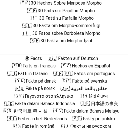
🇪🇸 30 Hechos Sobre Mariposa Morpho
🇫🇷 30 Faits sur Papillon Morpho
🇮🇹 30 Fatti su Farfalla Morpho
🇳🇴 30 Fakta om Morpho-sommerfugl
🇵🇹 30 Fatos sobre Borboleta Morpho
🇸🇪 30 Fakta om Morpho fjäril
🌍 Facts
🇩🇪 Fakten auf Deutsch
🇫🇷 Faits en français
🇪🇸 Hechos en Español
🇮🇹 Fatti in Italiano
🇧🇷 🇵🇹 Fatos em português
🇩🇰 Fakta på dansk
🇸🇪 Fakta på svenska
🇳🇴 Fakta på norsk
🇸🇦 حقائق باللغة العربية
🇬🇷 Γεγονότα στα ελληνικά
🇮🇳 हिंदी में तथ्य
🇮🇩 Fakta dalam Bahasa Indonesia
🇯🇵 日本語の事実
🇰🇷 한국어로 된 사실
🇲🇾 Fakta dalam Bahasa Melayu
🇳🇱 Feiten in het Nederlands
🇵🇱 Fakty po polsku
🇷🇴 Fapte în română
🇷🇺 Факты на русском