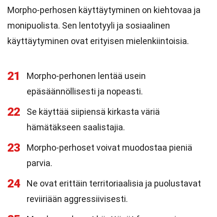
Morpho-perhosen käyttäytyminen on kiehtovaa ja
monipuolista. Sen lentotyyli ja sosiaalinen
käyttäytyminen ovat erityisen mielenkiintoisia.
21
Morpho-perhonen lentää usein
epäsäännöllisesti ja nopeasti.
22
Se käyttää siipiensä kirkasta väriä
hämätäkseen saalistajia.
23
Morpho-perhoset voivat muodostaa pieniä
parvia.
24
Ne ovat erittäin territoriaalisia ja puolustavat
reviiriään aggressiivisesti.