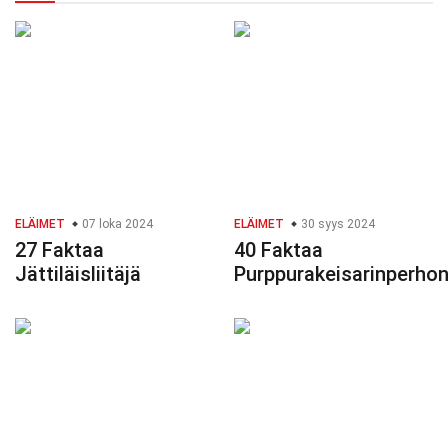
ELÄIMET
07 loka 2024
ELÄIMET
30 syys 2024
27 Faktaa
40 Faktaa
Jättiläisliitäjä
Purppurakeisarinperho