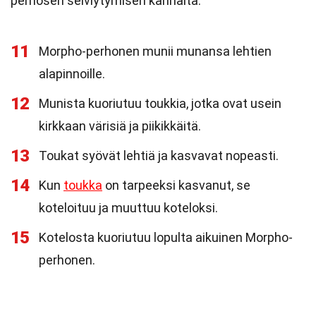
perhosen selviytymisen kannalta.
11
Morpho-perhonen munii munansa lehtien
alapinnoille.
12
Munista kuoriutuu toukkia, jotka ovat usein
kirkkaan värisiä ja piikikkäitä.
13
Toukat syövät lehtiä ja kasvavat nopeasti.
14
Kun
toukka
on tarpeeksi kasvanut, se
koteloituu ja muuttuu koteloksi.
15
Kotelosta kuoriutuu lopulta aikuinen Morpho-
perhonen.