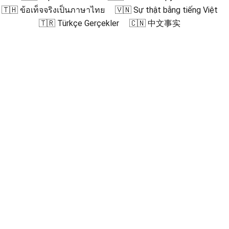
🇹🇭 ข้อเท็จจริงเป็นภาษาไทย
🇻🇳 Sự thật bằng tiếng Việt
🇹🇷 Türkçe Gerçekler
🇨🇳 中文事实