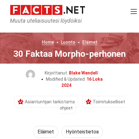
Muuta uteliaisuutesi löydöiksi
Home
Luonto
Eläimet
30 Faktaa Morpho-perhonen
Kirjoittanut:
Blake Wendell
Modified & Updated:
16 Loka
2024
Asiantuntijan tarkistama
Toimitukselliset
ohjeet
Eläimet
Hyönteistietoa