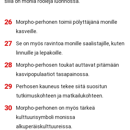
sillä on monia rooleja luonnossa.
26
Morpho-perhonen toimii pölyttäjänä monille
kasveille.
27
Se on myös ravintoa monille saalistajille, kuten
linnuille ja lepakoille.
28
Morpho-perhosen toukat auttavat pitämään
kasvipopulaatiot tasapainossa.
29
Perhosen kauneus tekee siitä suositun
tutkimuskohteen ja matkailukohteen.
30
Morpho-perhonen on myös tärkeä
kulttuurisymboli monissa
alkuperäiskulttuureissa.