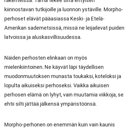
rakenteissa. Tämä tekee siitä erityisen
kiinnostavan tutkijoille ja luonnon ystäville. Morpho-
perhoset elävät pääasiassa Keski- ja Etelä-
Amerikan sademetsissä, missä ne leijailevat puiden
latvoissa ja aluskasvillisuudessa.
Näiden perhosten elinkaari on myös
mielenkiintoinen. Ne käyvät läpi täydellisen
muodonmuutoksen munasta toukaksi, koteloksi ja
lopulta aikuiseksi perhoseksi. Vaikka aikuisen
perhosen elämä on lyhyt, vain muutamia viikkoja, se
ehtii silti jättää jälkensä ympäristöönsä.
Morpho-perhonen on enemmän kuin vain kaunis