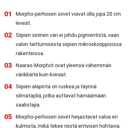
01
Morpho-perhosen siivet voivat olla jopa 20 cm
leveät.
02
Siipien sininen väri ei johdu pigmentistä, vaan
valon taittumisesta siipien mikroskooppisissa
rakenteissa.
03
Naaras-Morphot ovat yleensä vähemmän
värikkäitä kuin koiraat.
04
Siipien alapinta on ruskea ja täynnä
silmätäpliä, jotka auttavat hämäämään
saalistajia.
05
Morpho-perhosen siivet heijastavat valoa eri
kulmista, mikä tekee niistä erityisen hohtavia.