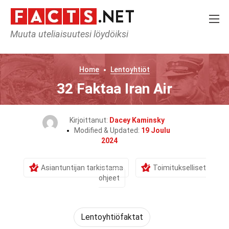
Muuta uteliaisuutesi löydöiksi
Home
Lentoyhtiöt
32 Faktaa Iran Air
Kirjoittanut:
Dacey Kaminsky
Modified & Updated:
19 Joulu
2024
Asiantuntijan tarkistama
Toimitukselliset
ohjeet
Lentoyhtiöfaktat