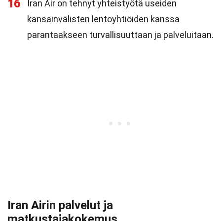
16
Iran Air on tehnyt yhteistyötä useiden
kansainvälisten lentoyhtiöiden kanssa
parantaakseen turvallisuuttaan ja palveluitaan.
Iran Airin palvelut ja
matkustajakokemus