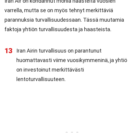
Iran Air on kohdannut monia haasteita vuosien
varrella, mutta se on myös tehnyt merkittäviä
parannuksia turvallisuudessaan. Tässä muutamia
faktoja yhtiön turvallisuudesta ja haasteista.
13
Iran Airin turvallisuus on parantunut
huomattavasti viime vuosikymmeninä, ja yhtiö
on investoinut merkittävästi
lentoturvallisuuteen.