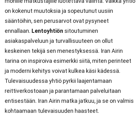
monille matkustajille luotettava valinta. Vaikka yhtiö
on kokenut muutoksia ja sopeutunut uusiin
sääntöihin, sen perusarvot ovat pysyneet
ennallaan.
Lentoyhtiön
sitoutuminen
asiakaspalveluun ja turvallisuuteen on ollut
keskeinen tekijä sen menestyksessä. Iran Airin
tarina on inspiroiva esimerkki siitä, miten perinteet
ja moderni kehitys voivat kulkea käsi kädessä.
Tulevaisuudessa yhtiö pyrkii laajentamaan
reittiverkostoaan ja parantamaan palveluitaan
entisestään. Iran Airin matka jatkuu, ja se on valmis
kohtaamaan tulevaisuuden haasteet.