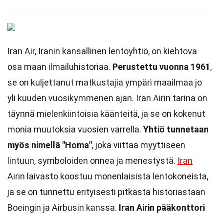
Iran Air, Iranin kansallinen lentoyhtiö, on kiehtova
osa maan ilmailuhistoriaa.
Perustettu vuonna 1961
,
se on kuljettanut matkustajia ympäri maailmaa jo
yli kuuden vuosikymmenen ajan. Iran Airin tarina on
täynnä mielenkiintoisia käänteitä, ja se on kokenut
monia muutoksia vuosien varrella.
Yhtiö tunnetaan
myös nimellä "Homa"
, joka viittaa myyttiseen
lintuun, symboloiden onnea ja menestystä.
Iran
Airin laivasto koostuu monenlaisista lentokoneista,
ja se on tunnettu erityisesti pitkästä historiastaan
Boeingin ja Airbusin kanssa.
Iran Airin pääkonttori